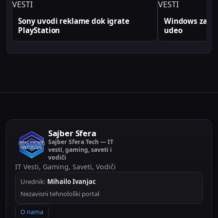
VESTI
VESTI
Sony uvodi reklame dok igrate
Windows zabele
PlayStation
udeo
Sajber Sfera
Sajber Sfera Tech — IT
vesti, gaming, saveti i
vodiči
IT Vesti, Gaming, Saveti, Vodiči
Urednik:
Mihailo Ivanjac
Nezavisni tehnološki portal
O nama