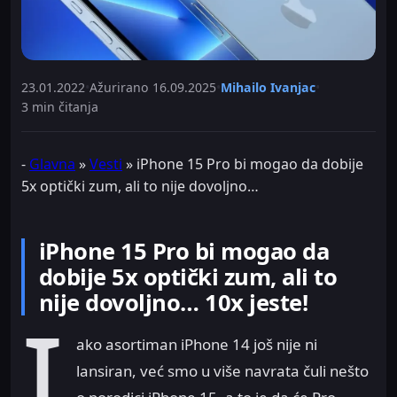
23.01.2022
•
Ažurirano
16.09.2025
•
Mihailo Ivanjac
•
3 min čitanja
-
Glavna
»
Vesti
»
iPhone 15 Pro bi mogao da dobije
5x optički zum, ali to nije dovoljno…
iPhone 15 Pro bi mogao da
dobije 5x optički zum, ali to
nije dovoljno… 10x jeste!
I
ako asortiman iPhone 14 još nije ni
lansiran, već smo u više navrata čuli nešto