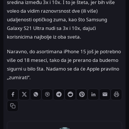
sredina između 3x i 10x. I to je šteta, jer bih više
voleo da vidim raznovrsnost dve (ili više)
udaljenosti optičkog zuma, kao što Samsung
Galaxy S21 Ultra nudi sa 3x i 10x, dajući
korisnicima najbolje iz oba sveta.
Naravno, do asortimana iPhone 15 još je potrebno
više od 18 meseci, tako da je prerano da budemo
sigurni u bilo šta. Nadamo se da će Apple pravilno
„zumirati“.
Štampaj
Podeli: Facebook
Podeli: X
Podeli: WhatsApp
Podeli: Viber
Podeli: Telegram
Podeli: Reddit
Podeli: Pinterest
Podeli: LinkedIn
Podeli: Ema
Kopiraj link