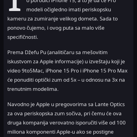
o porodici iPhone 15, a to je da će Pro
modeli očigledno imati periskopsku
kameru za zumiranje velikog dometa. Sada to
ponovo čujemo, i ovog puta sa malo više
specifičnosti.
Prema Džefu Pu (analitičaru sa mešovitim
iskustvom za Apple informacije) u izveštaju koji je
video 9to5Mac, iPhone 15 Pro i iPhone 15 Pro Max
će ponuditi optički zum od 5x – u odnosu na 3x na
trenutnim modelima.
Navodno je Apple u pregovorima sa Lante Optics
za ova periskopska zum sočiva, pri čemu će ova
druga kompanija verovatno isporučiti više od 100
miliona komponenti Apple-u ako se postigne