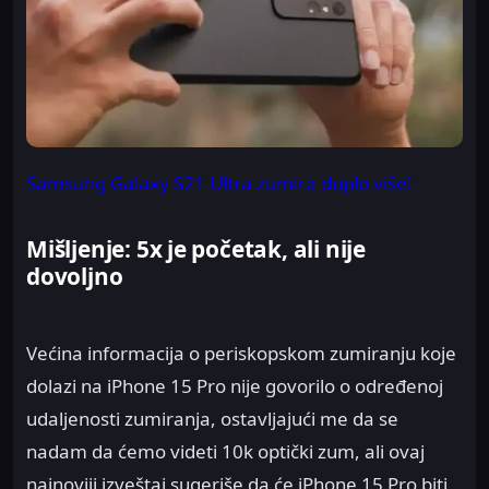
Samsung Galaxy S21 Ultra zumira duplo više!
Mišljenje: 5x je početak, ali nije
dovoljno
Većina informacija o periskopskom zumiranju koje
dolazi na iPhone 15 Pro nije govorilo o određenoj
udaljenosti zumiranja, ostavljajući me da se
nadam da ćemo videti 10k optički zum, ali ovaj
najnoviji izveštaj sugeriše da će iPhone 15 Pro biti