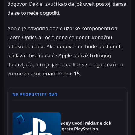
dogovor. Dakle, zvuči kao da još uvek postoji šansa
da se to neće dogoditi.
Apple je navodno dobio uzorke komponenti od
Lante Optics-a i očigledno će doneti konačnu
odluku do maja. Ako dogovor ne bude postignut,
očekivali bismo da će Apple potražiti drugog
dobavljača, ali nije jasno da li bi se mogao naći na
vreme za asortiman iPhone 15.
NE PROPUSTITE OVO
Sony uvodi reklame dok
igrate PlayStation