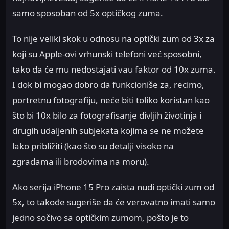
samo sposoban od 5x optičkog zuma.
To nije veliki skok u odnosu na optički zum od 3x za
koji su Apple-ovi vrhunski telefoni već sposobni,
tako da će mu nedostajati vau faktor od 10x zuma.
I dok bi mogao dobro da funkcioniše za, recimo,
portretnu fotografiju, neće biti toliko koristan kao
što bi 10x bilo za fotografisanje divljih životinja i
drugih udaljenih subjekata kojima se ne možete
lako približiti (kao što su detalji visoko na
zgradama ili brodovima na moru).
Ako serija iPhone 15 Pro zaista nudi optički zum od
5x, to takođe sugeriše da će verovatno imati samo
jedno sočivo sa optičkim zumom, pošto je to