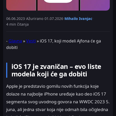
06.06.2023
•
Ažurirano
01.07.2026
•
Mihailo Ivanjac
•
4 min čitanja
-
Glavna
»
Vesti
»
iOS 17, koji modeli Ajfona će ga
dobiti
iOS 17 je zvaničan – evo liste
modela koji će ga dobiti
Apple je predstavio gomilu novih funkcija koje
dolaze na najbolje iPhone uređaje kao deo iOS 17
segmenta svog uvodnog govora na WWDC 2023 5.
juna, ali jedna stvar koja nije odmah bila očigledna