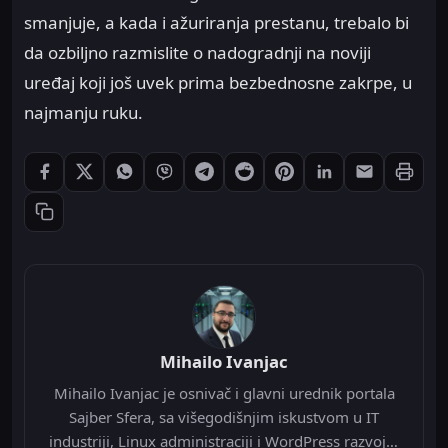
smanjuje, a kada i ažuriranja prestanu, trebalo bi
da ozbiljno razmislite o nadogradnji na noviji
uređaj koji još uvek prima bezbednosne zakrpe, u
najmanju ruku.
Štampaj
Podeli: Facebook
Podeli: X
Podeli: WhatsApp
Podeli: Viber
Podeli: Telegram
Podeli: Reddit
Podeli: Pinterest
Podeli: LinkedIn
Podeli: Ema
Kopiraj link
Mihailo Ivanjac
Mihailo Ivanjac je osnivač i glavni urednik portala
Sajber Sfera, sa višegodišnjim iskustvom u IT
industriji, Linux administraciji i WordPress razvoju.