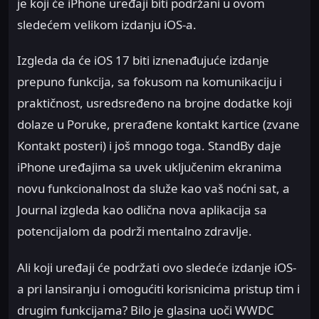
je koji će iPhone uređaji biti podržani u ovom
sledećem velikom izdanju iOS-a.
Izgleda da će iOS 17 biti iznenađujuće izdanje
prepuno funkcija, sa fokusom na komunikaciju i
praktičnost, usredsređeno na brojne dodatke koji
dolaze u Poruke, prerađene kontakt kartice (zvane
Kontakt posteri) i još mnogo toga. StandBy daje
iPhone uređajima sa uvek uključenim ekranima
novu funkcionalnost da služe kao vaš noćni sat, a
Journal izgleda kao odlična nova aplikacija sa
potencijalom da podrži mentalno zdravlje.
Ali koji uređaji će podržati ovo sledeće izdanje iOS-
a pri lansiranju i omogućiti korisnicima pristup tim i
drugim funkcijama? Bilo je glasina uoči WWDC