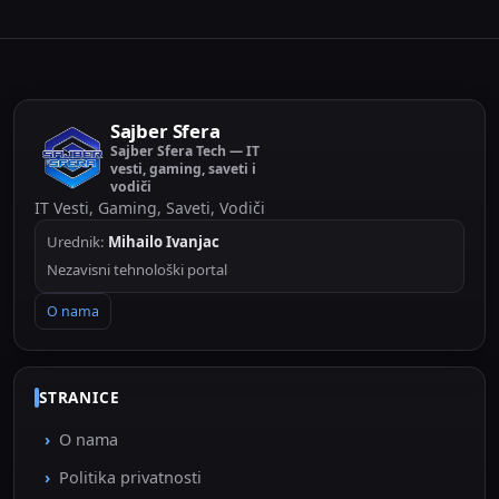
Sajber Sfera
Sajber Sfera Tech — IT
vesti, gaming, saveti i
vodiči
IT Vesti, Gaming, Saveti, Vodiči
Urednik:
Mihailo Ivanjac
Nezavisni tehnološki portal
O nama
STRANICE
O nama
Politika privatnosti