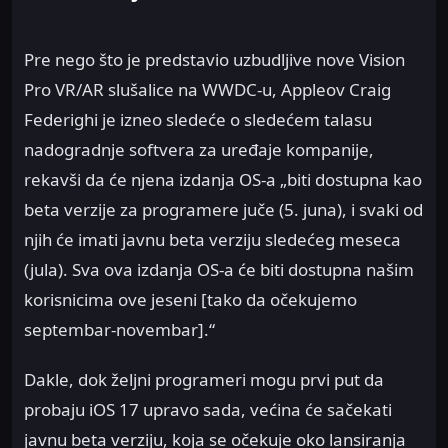
Pre nego što je predstavio uzbudljive nove Vision
Pro VR/AR slušalice na WWDC-u, Appleov Craig
Federighi je izneo sledeće o sledećem talasu
nadogradnje softvera za uređaje kompanije,
rekavši da će njena izdanja OS-a „biti dostupna kao
beta verzije za programere juče (5. juna), i svaki od
njih će imati javnu beta verziju sledećeg meseca
(jula). Sva ova izdanja OS-a će biti dostupna našim
korisnicima ove jeseni [tako da očekujemo
septembar-novembar].“
Dakle, dok željni programeri mogu prvi put da
probaju iOS 17 upravo sada, većina će sačekati
javnu beta verziju, koja se očekuje oko lansiranja