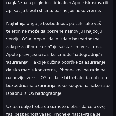
naglašena u pogledu originalnih Apple iskustava ili
aplikacija trećih strana; bar ne još neko vreme.
Najhitnija briga je bezbednost, pa čak i ako vaš
telefon ne može da pokrene najnoviju i najbolju
verziju iOS-a, Apple i dalje izdaje bezbednosne
zakrpe za iPhone uređaje sa starijim verzijama.
Apple pravi jasnu razliku između ‘nadogradnje’ i
‘ažuriranja’ i, iako je dužina podrške za ažuriranje
daleko manje konkretna, iPhone-i koji ne rade na
najnovijoj verziji iOS-a i dalje bi trebalo da dobijaju
bezbednosna ažuriranja nekoliko godina nakon što
ispadnu iz iOS nadogradnje.
Uz to, i dalje treba da uzmete u obzir da će u ovoj
fazi bezbednost vašeg iPhone-a nastaviti da se