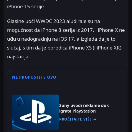
iPhone 15 serije.
Glasine uoči WWDC 2023 aludirale su na
mogućnost da iPhone 8 serija iz 2017. i iPhone X ne
uđu u nadogradnju na iOS 17, a izgleda da je to
slučaj, s tim da je porodica iPhone XS (i iPhone XR)
najstarija.
NE PROPUSTITE OVO
Sony uvodi reklame dok
igrate PlayStation
PROČITAJTE VIŠE →