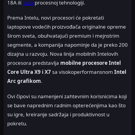
18A ili
2nm
procesnoj tehnologiji.
Prema Intelu, novi procesori će pokretati
laptopove vodećih proizvođača originalne opreme
širom sveta, obuhvatajući premium i mejnstrim
segmente, a kompanija napominje da je preko 200
dizajna u razvoju. Nova linija mobilnih Intelovih
procesora predstavlja
mobilne procesore
Intel
Core Ultra X9 i X7
sa visokoperformansnom
Intel
Arc grafikom
.
Ovi čipovi su namenjeni zahtevnim korisnicima koji
se bave naprednim radnim opterećenjima kao što
su igre, kreiranje sadržaja i produktivnost u
pokretu.