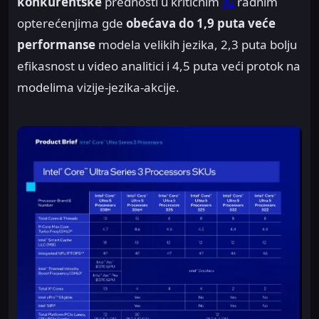
konkurentske
prednosti u kritičnim
AI
radnim
opterećenjima gde
obećava do 1,9 puta veće
performanse
modela velikih jezika, 2,3 puta bolju
efikasnost u video analitici i 4,5 puta veći protok na
modelima vizije-jezika-akcije.