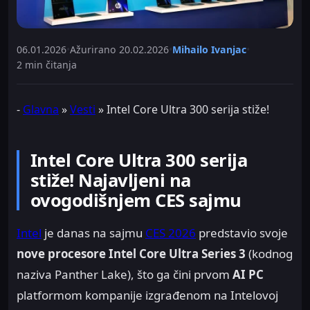
06.01.2026
•
Ažurirano
20.02.2026
•
Mihailo Ivanjac
•
2 min čitanja
-
Glavna
»
Vesti
»
Intel Core Ultra 300 serija stiže!
Intel Core Ultra 300 serija
stiže! Najavljeni na
ovogodišnjem CES sajmu
Intel
je danas na sajmu
CES 2026
predstavio svoje
nove procesore Intel Core Ultra Series 3
(kodnog
naziva Panther Lake), što ga čini prvom
AI PC
platformom kompanije izgrađenom na Intelovoj