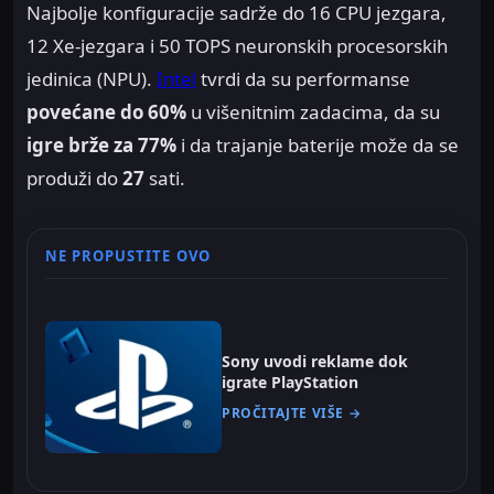
Najbolje konfiguracije sadrže do 16 CPU jezgara,
12 Xe-jezgara i 50 TOPS neuronskih procesorskih
jedinica (NPU).
Intel
tvrdi da su performanse
povećane do 60%
u višenitnim zadacima, da su
igre brže za 77%
i da trajanje baterije može da se
produži do
27
sati.
NE PROPUSTITE OVO
Sony uvodi reklame dok
igrate PlayStation
PROČITAJTE VIŠE →