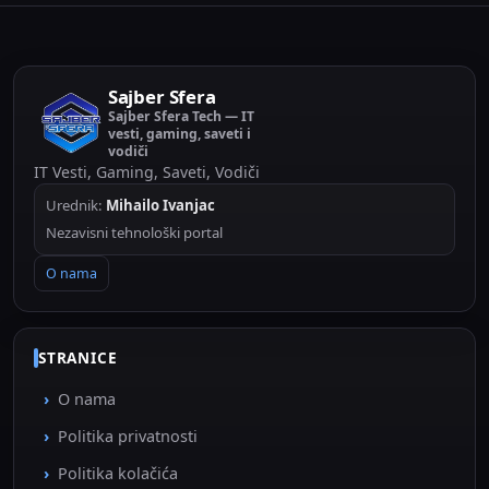
Sajber Sfera
Sajber Sfera Tech — IT
vesti, gaming, saveti i
vodiči
IT Vesti, Gaming, Saveti, Vodiči
Urednik:
Mihailo Ivanjac
Nezavisni tehnološki portal
O nama
STRANICE
O nama
Politika privatnosti
Politika kolačića