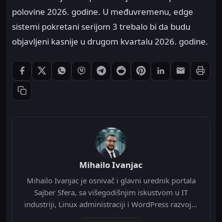
polovine 2026. godine. U međuvremenu, edge
sistemi pokretani serijom 3 trebalo bi da budu
objavljeni kasnije u drugom kvartalu 2026. godine.
Štampaj
Podeli: Facebook
Podeli: X
Podeli: WhatsApp
Podeli: Viber
Podeli: Telegram
Podeli: Reddit
Podeli: Pinterest
Podeli: LinkedIn
Podeli: Ema
Kopiraj link
Mihailo Ivanjac
Mihailo Ivanjac je osnivač i glavni urednik portala
Sajber Sfera, sa višegodišnjim iskustvom u IT
industriji, Linux administraciji i WordPress razvoju.
Specijalizovan je za Nginx infrastrukturu, Redis