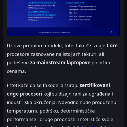
Uz ove premium modele, Intel takođe izdaje
Core
procesore zasnovane na istoj arhitekturi, ali
podešene
za mainstream laptopove
po nižim
cenama.
Intel kaže da se takođe lansiraju
sertifikovani
edge procesori
koji su dizajnirani za ugrađena i
industrijska okruženja. Navodno nude produženu
temperaturnu podršku, determinističke
performanse i druge prednosti. Intel ističe svoje