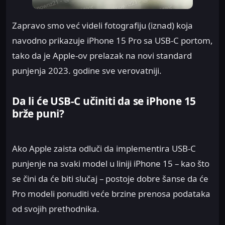
Zapravo smo već videli fotografiju (iznad) koja
navodno prikazuje iPhone 15 Pro sa USB-C portom,
tako da je Apple-ov prelazak na novi standard
punjenja 2023. godine sve verovatniji.
Da li će USB-C učiniti da se iPhone 15
brže puni?
Ako Apple zaista odluči da implementira USB-C
punjenje na svaki model u liniji iPhone 15 – kao što
se čini da će biti slučaj – postoje dobre šanse da će
Pro modeli ponuditi veće brzine prenosa podataka
od svojih prethodnika.