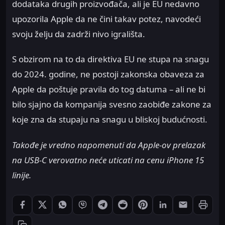
dodataka drugih proizvođača, ali je EU nedavno
upozorila Apple da ne čini takav potez, navodeći
svoju želju da zadrži nivo igrališta.
S obzirom na to da direktiva EU ne stupa na snagu
do 2024. godine, ne postoji zakonska obaveza za
Apple da poštuje pravila do tog datuma – ali ne bi
bilo sjajno da kompanija svesno zaobiđe zakone za
koje zna da stupaju na snagu u bliskoj budućnosti.
Takođe je vredno napomenuti da Apple-ov prelazak
na USB-C verovatno neće uticati na cenu iPhone 15
linije.
Štampaj
Podeli: Facebook
Podeli: X
Podeli: WhatsApp
Podeli: Viber
Podeli: Telegram
Podeli: Reddit
Podeli: Pinterest
Podeli: LinkedIn
Podeli: Ema