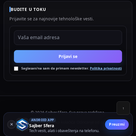
BUDITE U TOKU
Prijavite se za najnovije tehnološke vesti.
EMAIL ADRESA
Prijavi se
Saglasan/na sam da primam newsletter.
Politika privatnosti
↑
© 2026 Sajber Sfera. Sva prava zadržana.
ANDROID APP
Politika privatnosti
Politika kolačića
Odricanje od odgovornosti
•
•
×
Preuzmi
Sajber Sfera
Tech vesti, alati i obaveštenja na telefonu.