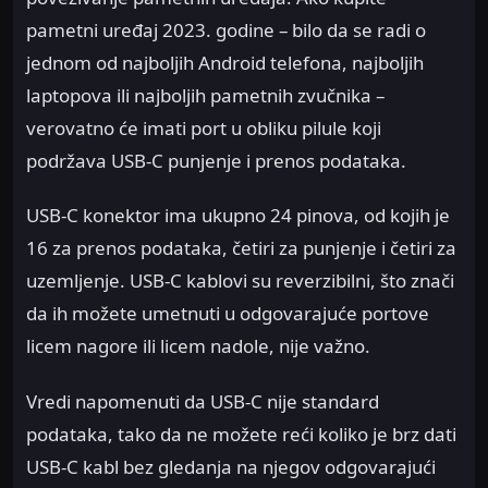
pametni uređaj 2023. godine – bilo da se radi o
jednom od najboljih Android telefona, najboljih
laptopova ili najboljih pametnih zvučnika –
verovatno će imati port u obliku pilule koji
podržava USB-C punjenje i prenos podataka.
USB-C konektor ima ukupno 24 pinova, od kojih je
16 za prenos podataka, četiri za punjenje i četiri za
uzemljenje. USB-C kablovi su reverzibilni, što znači
da ih možete umetnuti u odgovarajuće portove
licem nagore ili licem nadole, nije važno.
Vredi napomenuti da USB-C nije standard
podataka, tako da ne možete reći koliko je brz dati
USB-C kabl bez gledanja na njegov odgovarajući