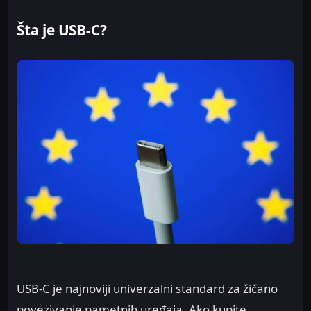
Šta je USB-C?
USB-C je najnoviji univerzalni standard za žičano
povezivanje pametnih uređaja. Ako kupite