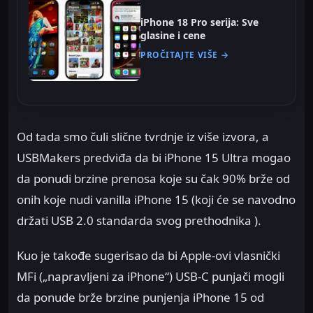
iPhone 18 Pro serija: Sve
glasine i cene
PROČITAJTE VIŠE →
Od tada smo čuli slične tvrdnje iz više izvora, a
USBMakers predviđa da bi iPhone 15 Ultra mogao
da ponudi brzine prenosa koje su čak 90% brže od
onih koje nudi vanilla iPhone 15 (koji će se navodno
držati USB 2.0 standarda svog prethodnika ).
Kuo je takođe sugerisao da bi Apple-ovi vlasnički
MFi („napravljeni za iPhone“) USB-C punjači mogli
da ponude brže brzine punjenja iPhone 15 od