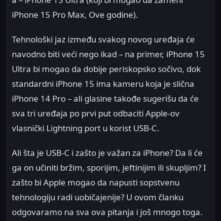
iPhone 15 Pro Max, Ove godine).
Tehnološki jaz između svakog novog uređaja će
navodno biti veći nego ikad – na primer, iPhone 15
Ultra bi mogao da dobije periskopsko sočivo, dok
standardni iPhone 15 ima kameru koja je slična
iPhone 14 Pro – ali glasine takođe sugerišu da će
sva tri uređaja po prvi put odbaciti Apple-ov
vlasnički Lightning port u korist USB-C.
Ali šta je USB-C i zašto je važan za iPhone? Da li će
ga on učiniti bržim, sporijim, jeftinijim ili skupljim? I
zašto bi Apple mogao da napusti sopstvenu
tehnologiju radi uobičajenije? U ovom članku
odgovaramo na sva ova pitanja i još mnogo toga.