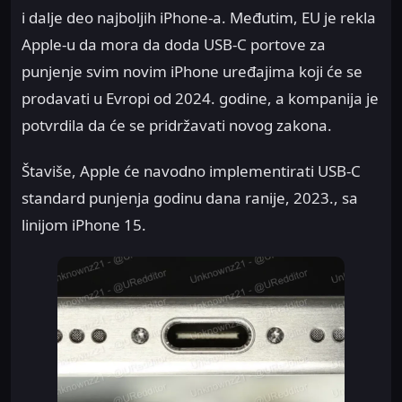
i dalje deo najboljih iPhone-a. Međutim, EU je rekla
Apple-u da mora da doda USB-C portove za
punjenje svim novim iPhone uređajima koji će se
prodavati u Evropi od 2024. godine, a kompanija je
potvrdila da će se pridržavati novog zakona.
Štaviše, Apple će navodno implementirati USB-C
standard punjenja godinu dana ranije, 2023., sa
linijom iPhone 15.