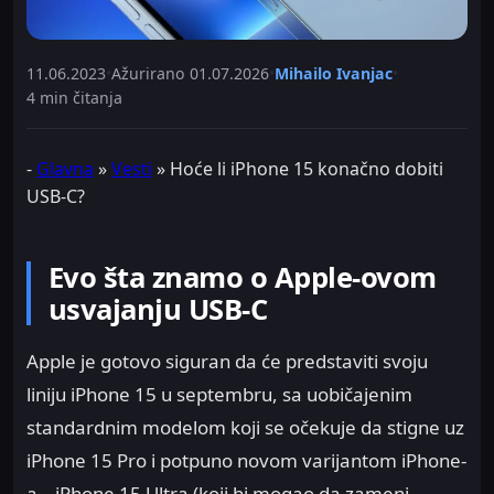
11.06.2023
•
Ažurirano
01.07.2026
•
Mihailo Ivanjac
•
4 min čitanja
-
Glavna
»
Vesti
»
Hoće li iPhone 15 konačno dobiti
USB-C?
Evo šta znamo o Apple-ovom
usvajanju USB-C
Apple je gotovo siguran da će predstaviti svoju
liniju iPhone 15 u septembru, sa uobičajenim
standardnim modelom koji se očekuje da stigne uz
iPhone 15 Pro i potpuno novom varijantom iPhone-
a – iPhone 15 Ultra (koji bi mogao da zameni