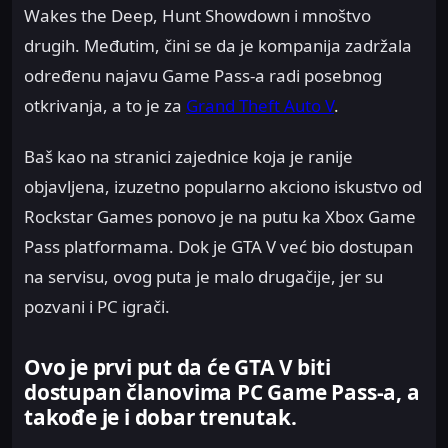
Wakes the Deep, Hunt Showdown i mnoštvo
drugih. Međutim, čini se da je kompanija zadržala
određenu najavu Game Pass-a radi posebnog
otkrivanja, a to je za
Grand Theft Auto V
.
Baš kao na stranici zajednice koja je ranije
objavljena, izuzetno popularno akciono iskustvo od
Rockstar Games ponovo je na putu ka Xbox Game
Pass platformama. Dok je GTA V već bio dostupan
na servisu, ovog puta je malo drugačije, jer su
pozvani i PC igrači.
Ovo je prvi put da će GTA V biti
dostupan članovima PC Game Pass-a, a
takođe je i dobar trenutak.