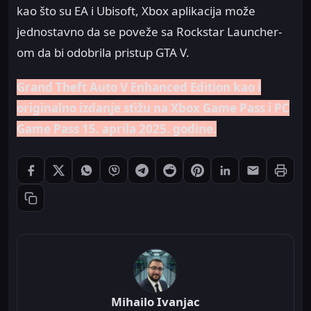
kao što su EA i Ubisoft, Xbox aplikacija može
jednostavno da se poveže sa Rockstar Launcher-
om da bi odobrila pristup GTA V.
Grand Theft Auto V Enhanced Edition kao i
originalno izdanje stižu na Xbox Game Pass i PC
Game Pass 15. aprila 2025. godine.
Štampaj
Podeli: Facebook
Podeli: X
Podeli: WhatsApp
Podeli: Viber
Podeli: Telegram
Podeli: Reddit
Podeli: Pinterest
Podeli: LinkedIn
Podeli: Ema
Kopiraj link
Mihailo Ivanjac