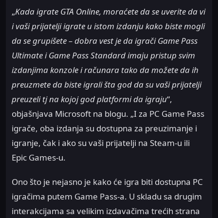
„
Kada igrate GTA Online, moraćete da se uverite da vi
i vaši prijatelji igrate u istom izdanju kako biste mogli
da se grupišete – dobra vest je da igrači Game Pass
Ultimate i Game Pass Standard imaju pristup svim
izdanjima konzole i računara tako da možete da ih
preuzmete da biste igrali šta god da su vaši prijatelji
preuzeli tj na kojoj god platformi da igraju
“,
objašnjava Microsoft na blogu. „I za PC Game Pass
igrače, oba izdanja su dostupna za preuzimanje i
igranje, čak i ako su vaši prijatelji na Steam-u ili
Epic Games-u.
Ono što je nejasno je kako će igra biti dostupna PC
igračima putem Game Pass-a. U skladu sa drugim
interakcijama sa velikim izdavačima trećih strana