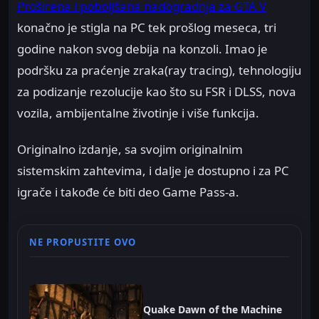
Proširena i poboljšana nadogradnja za GTA V
konačno je stigla na PC tek prošlog meseca, tri
godine nakon svog debija na konzoli. Imao je
podršku za praćenje zraka(ray tracing), tehnologiju
za podizanje rezolucije kao što su FSR i DLSS, nova
vozila, ambijentalne životinje i više funkcija.
Originalno izdanje, sa svojim originalnim
sistemskim zahtevima, i dalje je dostupno i za PC
igrače i takođe će biti deo Game Pass-a.
NE PROPUSTITE OVO
Quake Dawn of the Machine