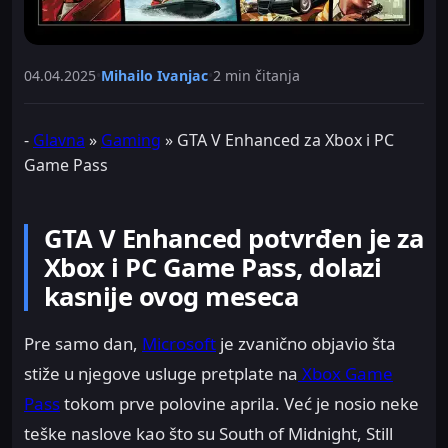
04.04.2025
•
Mihailo Ivanjac
•
2 min čitanja
-
Glavna
»
Gaming
»
GTA V Enhanced za Xbox i PC
Game Pass
GTA V Enhanced potvrđen je za
Xbox i PC Game Pass, dolazi
kasnije ovog meseca
Pre samo dan,
Microsoft
je zvanično objavio šta
stiže u njegove usluge pretplate na
Xbox Game
Pass
tokom prve polovine aprila. Već je nosio neke
teške naslove kao što su South of Midnight, Still