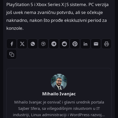
PlayStation 5 i Xbox Series X|S sisteme. PC verzija
još uvek nema zvaničnu potvrdu, ali se očekuje
naknadno, nakon što prođe ekskluzivni period za
konzole.
Štampaj
Podeli: Facebook
Podeli: X
Podeli: WhatsApp
Podeli: Viber
Podeli: Telegram
Podeli: Reddit
Podeli: Pinterest
Podeli: LinkedIn
Podeli: Ema
Kopiraj link
Mihailo Ivanjac
Mihailo Ivanjac je osnivač i glavni urednik portala
Sajber Sfera, sa višegodišnjim iskustvom u IT
industriji, Linux administraciji i WordPress razvoju.