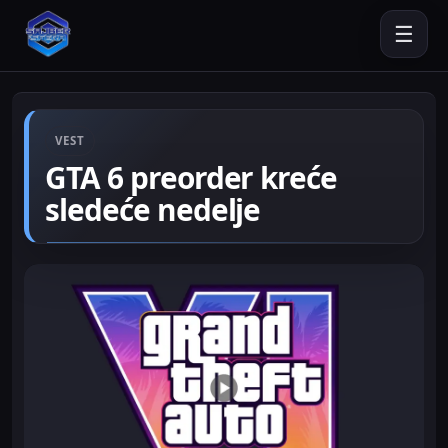
☰
VEST
GTA 6 preorder kreće
sledeće nedelje