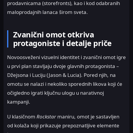
prodavnicama (storefronts), kao i kod odabranih
maloprodajnih lanaca širom sveta.
Zvanični omot otkriva
protagoniste i detalje priče
Novoosveženi vizuelni identitet i zvanični omot igre
u prvi plan stavljaju dvoje glavnih protagonista –
Džejsona i Luciju (Jason & Lucia). Pored njih, na
omotu se nalazi i nekoliko sporednih likova koji će
očigledno igrati ključnu ulogu u narativnoj
kampanji.
U klasičnom
Rockstar
maniru, omot je sastavljen
od kolaža koji prikazuje prepoznatljive elemente