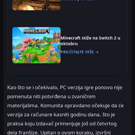
Minecraft stiže na Switch 2 u
oktobru
PROČITAJTE VIŠE →
Kao što se i očekivalo, PC verzija igre ponovo nije
pomenuta niti potvrđena u zvaničnim
materijalima. Komunita opravdano očekuje da će
verzija za računare kasniti godinu dana, što je
praksa koju izdavač primenjuje još od četvrtog
dela franšize. Upitan o ovom koraku, izvršni