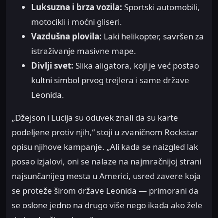
Luksuzna i brza vozila:
Sportski automobili,
motocikli i moćni gliseri.
Vazdušna plovila:
Laki helikopter, savršen za
istraživanje masivne mape.
Divlji svet:
Slika aligatora, koji je već postao
kultni simbol prvog trejlera i same države
Leonida.
„Džejson i Lucija su oduvek znali da su karte
podeljene protiv njih,“ stoji u zvaničnom Rockstar
opisu njihove kampanje. „Ali kada se naizgled lak
posao izjalovi, oni se nalaze na najmračnijoj strani
najsunčanijeg mesta u Americi, usred zavere koja
se proteže širom države Leonida — primorani da
se oslone jedno na drugo više nego ikada ako žele