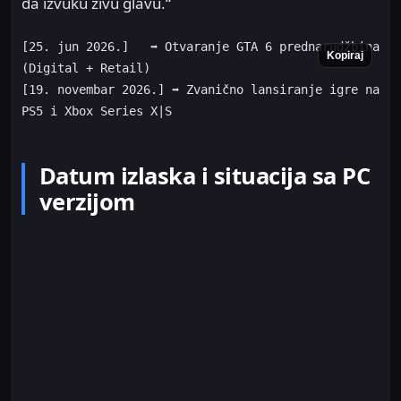
da izvuku živu glavu.“
[25. jun 2026.]   ➡️ Otvaranje GTA 6 prednarudžbina 
Kopiraj
(Digital + Retail)

[19. novembar 2026.] ➡️ Zvanično lansiranje igre na 
Datum izlaska i situacija sa PC
verzijom