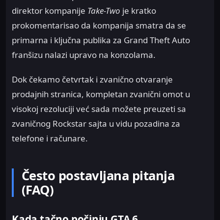
direktor kompanije
Take-Two
je kratko
prokomentarisao da kompanija smatra da se
primarna i ključna publika za Grand Theft Auto
franšizu nalazi upravo na konzolama.
Dok čekamo četvrtak i zvanično otvaranje
prodajnih stranica, kompletan zvanični omot u
visokoj rezoluciji već sada možete preuzeti sa
zvaničnog Rockstar sajta u vidu pozadina za
telefone i računare.
Često postavljana pitanja
(FAQ)
Kada tačno počinju GTA 6