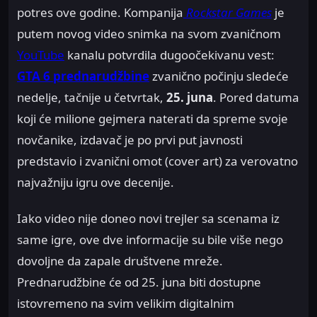
potres ove godine. Kompanija
Rockstar Games
je
putem novog video snimka na svom zvaničnom
YouTube
kanalu potvrdila dugoočekivanu vest:
GTA 6 prednarudžbine
zvanično počinju sledeće
nedelje, tačnije u četvrtak,
25. juna
. Pored datuma
koji će milione gejmera naterati da spreme svoje
novčanike, izdavač je po prvi put javnosti
predstavio i zvanični omot (cover art) za verovatno
najvažniju igru ove decenije.
Iako video nije doneo novi trejler sa scenama iz
same igre, ove dve informacije su bile više nego
dovoljne da zapale društvene mreže.
Prednarudžbine će od 25. juna biti dostupne
istovremeno na svim velikim digitalnim