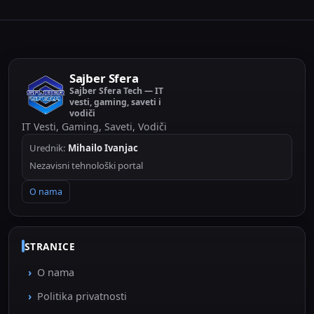
Sajber Sfera
Sajber Sfera Tech — IT
vesti, gaming, saveti i
vodiči
IT Vesti, Gaming, Saveti, Vodiči
Urednik:
Mihailo Ivanjac
Nezavisni tehnološki portal
O nama
STRANICE
O nama
Politika privatnosti