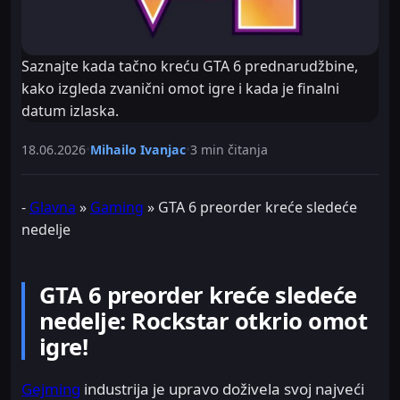
Saznajte kada tačno kreću GTA 6 prednarudžbine,
kako izgleda zvanični omot igre i kada je finalni
datum izlaska.
18.06.2026
•
Mihailo Ivanjac
•
3 min čitanja
-
Glavna
»
Gaming
»
GTA 6 preorder kreće sledeće
nedelje
GTA 6 preorder kreće sledeće
nedelje: Rockstar otkrio omot
igre!
Gejming
industrija je upravo doživela svoj najveći