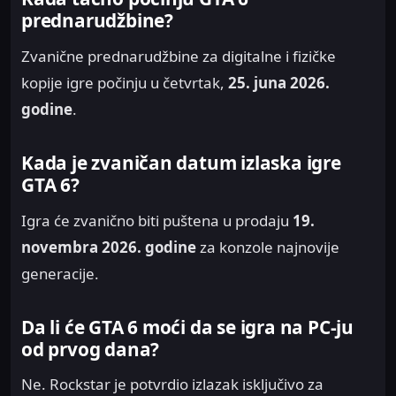
prednarudžbine?
Zvanične prednarudžbine za digitalne i fizičke
kopije igre počinju u četvrtak,
25. juna 2026.
godine
.
Kada je zvaničan datum izlaska igre
GTA 6?
Igra će zvanično biti puštena u prodaju
19.
novembra 2026. godine
za konzole najnovije
generacije.
Da li će GTA 6 moći da se igra na PC-ju
od prvog dana?
Ne. Rockstar je potvrdio izlazak isključivo za