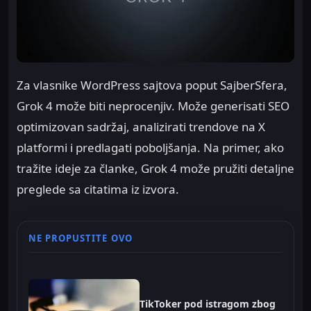
Za vlasnike WordPress sajtova poput SajberSfera,
Grok 4 može biti neprocenjiv. Može generisati SEO
optimizovan sadržaj, analizirati trendove na X
platformi i predlagati poboljšanja. Na primer, ako
tražite ideje za članke, Grok 4 može pružiti detaljne
preglede sa citatima iz izvora.
NE PROPUSTITE OVO
TikToker pod istragom zbog