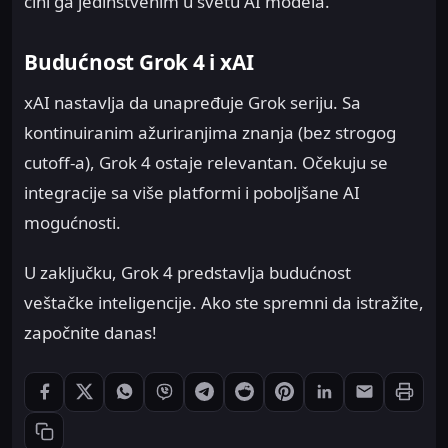
čini ga jedinstvenim u svetu AI modela.
Budućnost Grok 4 i xAI
xAI nastavlja da unapređuje Grok seriju. Sa
kontinuiranim ažuriranjima znanja (bez strogog
cutoff-a), Grok 4 ostaje relevantan. Očekuju se
integracije sa više platformi i poboljšane AI
mogućnosti.
U zaključku, Grok 4 predstavlja budućnost
veštačke inteligencije. Ako ste spremni da istražite,
započnite danas!
Štampaj
Podeli: Facebook
Podeli: X
Podeli: WhatsApp
Podeli: Viber
Podeli: Telegram
Podeli: Reddit
Podeli: Pinterest
Podeli: LinkedIn
Podeli: Ema
Kopiraj link