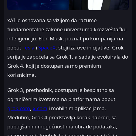
xAI je osnovana sa vizijom da razume
fundamentalne zakone univerzuma kroz veštačku
inteligenciju. Elon Musk, poznat po kompanijama
poput
Tesla
i
SpaceX
, stoji iza ove inicijative. Grok
serija je započela sa Grok 1, a sada je evoluirala do
Grok 4, koji je dostupan samo premium
korisnicima.
Grok 3, prethodnik, dostupan je besplatno sa
ograničenim kvotama na platformama poput
grok.com
,
x.com
i mobilnim aplikacijama.
Međutim, Grok 4 predstavlja korak napred, sa
poboljšanim mogućnostima obrade podataka,
razumevanja konteksta i generisanja sadržaja.