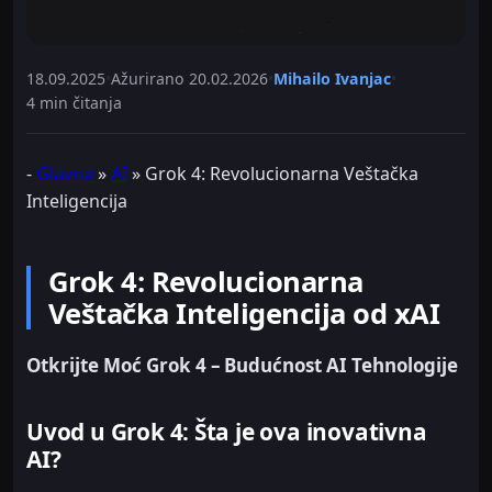
18.09.2025
•
Ažurirano
20.02.2026
•
Mihailo Ivanjac
•
4 min čitanja
-
Glavna
»
AI
»
Grok 4: Revolucionarna Veštačka
Inteligencija
Grok 4: Revolucionarna
Veštačka Inteligencija od xAI
Otkrijte Moć Grok 4 – Budućnost AI Tehnologije
Uvod u Grok 4: Šta je ova inovativna
AI?