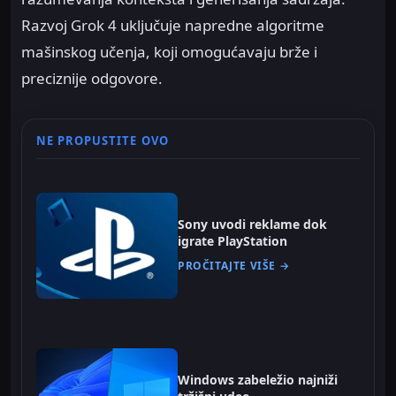
Razvoj Grok 4 uključuje napredne algoritme
mašinskog učenja, koji omogućavaju brže i
preciznije odgovore.
NE PROPUSTITE OVO
Sony uvodi reklame dok
igrate PlayStation
PROČITAJTE VIŠE →
Windows zabeležio najniži