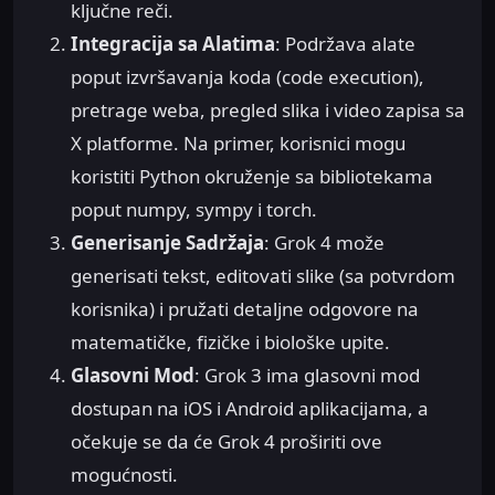
ključne reči.
Integracija sa Alatima
: Podržava alate
poput izvršavanja koda (code execution),
pretrage weba, pregled slika i video zapisa sa
X platforme. Na primer, korisnici mogu
koristiti Python okruženje sa bibliotekama
poput numpy, sympy i torch.
Generisanje Sadržaja
: Grok 4 može
generisati tekst, editovati slike (sa potvrdom
korisnika) i pružati detaljne odgovore na
matematičke, fizičke i biološke upite.
Glasovni Mod
: Grok 3 ima glasovni mod
dostupan na iOS i Android aplikacijama, a
očekuje se da će Grok 4 proširiti ove
mogućnosti.