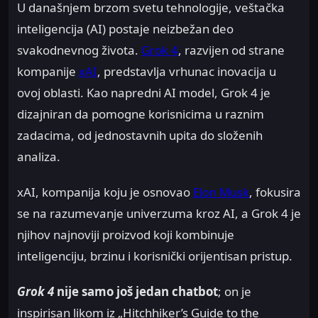
U današnjem brzom svetu tehnologije, veštačka
inteligencija (AI) postaje neizbežan deo
svakodnevnog života.
Grok 4
, razvijen od strane
kompanije
xAI
, predstavlja vrhunac inovacija u
ovoj oblasti. Kao napredni AI model, Grok 4 je
dizajniran da pomogne korisnicima u raznim
zadacima, od jednostavnih upita do složenih
analiza.
xAI, kompanija koju je osnovao
Elon Musk
, fokusira
se na razumevanje univerzuma kroz AI, a Grok 4 je
njihov najnoviji proizvod koji kombinuje
inteligenciju, brzinu i korisnički orijentisan pristup.
Grok 4
nije samo još jedan chatbot
; on je
inspirisan likom iz „Hitchhiker’s Guide to the