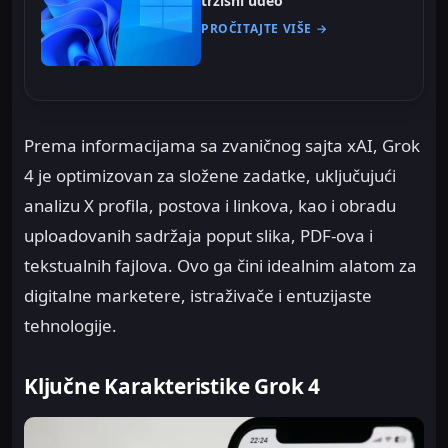
tržišni udeo
PROČITAJTE VIŠE →
Prema informacijama sa zvaničnog sajta xAI, Grok
4 je optimizovan za složene zadatke, uključujući
analizu X profila, postova i linkova, kao i obradu
uploadovanih sadržaja poput slika, PDF-ova i
tekstualnih fajlova. Ovo ga čini idealnim alatom za
digitalne marketere, istraživače i entuzijaste
tehnologije.
Ključne Karakteristike Grok 4