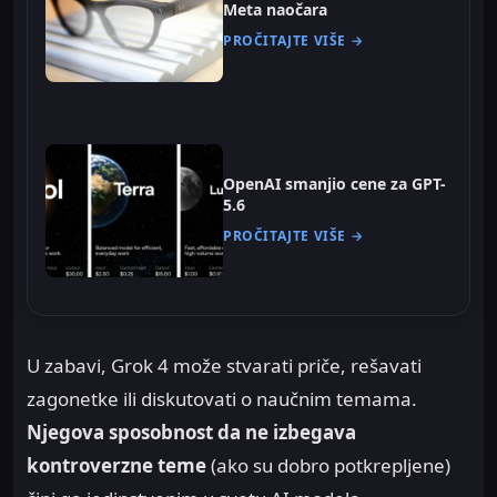
Meta naočara
PROČITAJTE VIŠE →
OpenAI smanjio cene za GPT-
5.6
PROČITAJTE VIŠE →
U zabavi, Grok 4 može stvarati priče, rešavati
zagonetke ili diskutovati o naučnim temama.
Njegova sposobnost da ne izbegava
kontroverzne teme
(ako su dobro potkrepljene)