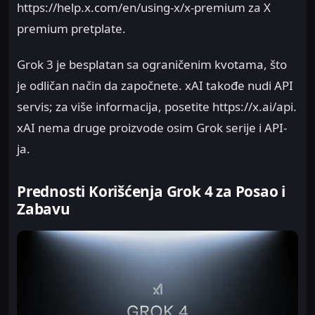
https://help.x.com/en/using-x/x-premium za X
premium pretplate.
Grok 3 je besplatan sa ograničenim kvotama, što
je odličan način da započnete. xAI takođe nudi API
servis; za više informacija, posetite https://x.ai/api.
xAI nema druge proizvode osim Grok serije i API-
ja.
Prednosti Korišćenja Grok 4 za Posao i
Zabavu