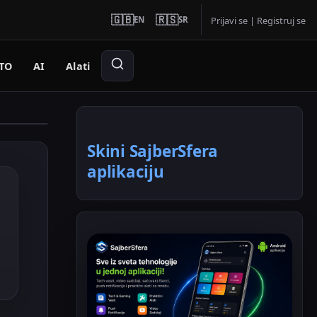
🇬🇧
🇷🇸
EN
SR
Prijavi se
|
Registruj se
TO
AI
Alati
Skini SajberSfera
aplikaciju