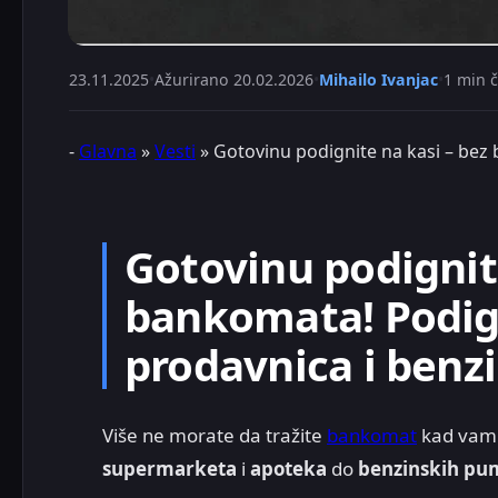
23.11.2025
•
Ažurirano
20.02.2026
•
Mihailo Ivanjac
•
1 min č
-
Glavna
»
Vesti
»
Gotovinu podignite na kasi – be
Gotovinu podignit
bankomata! Podig
prodavnica i benzi
Više ne morate da tražite
bankomat
kad vam 
supermarketa
i
apoteka
do
benzinskih pu