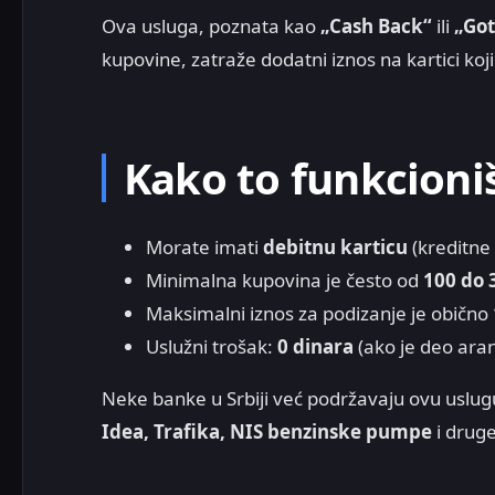
Ova usluga, poznata kao
„Cash Back“
ili
„Got
kupovine, zatraže dodatni iznos na kartici koji 
Kako to funkcioni
Morate imati
debitnu karticu
(kreditne
Minimalna kupovina je često od
100 do 
Maksimalni iznos za podizanje je obično
Uslužni trošak:
0 dinara
(ako je deo ara
Neke banke u Srbiji već podržavaju ovu uslu
Idea, Trafika, NIS benzinske pumpe
i druge