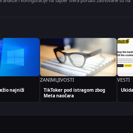
e analize i konfiguracije na Sajber Sfera portalu zasnovane su na
ZANIMLJIVOSTI
VESTI
žio najniži
TikToker pod istragom zbog
Ukida
Meta naočara