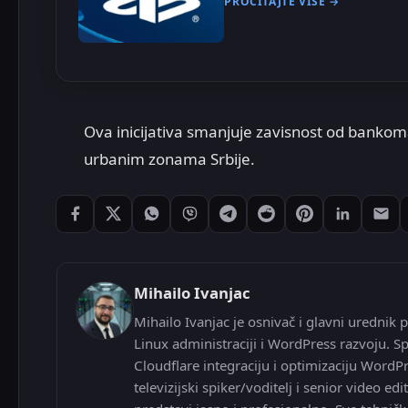
PROČITAJTE VIŠE →
Ova inicijativa smanjuje zavisnost od bankom
urbanim zonama Srbije.
Podeli: Facebook
Podeli: X
Podeli: WhatsApp
Podeli: Viber
Podeli: Telegram
Podeli: Reddit
Podeli: Pintere
Podeli: L
Pode
Mihailo Ivanjac
Mihailo Ivanjac je osnivač i glavni urednik p
Linux administraciji i WordPress razvoju. Sp
Cloudflare integraciju i optimizaciju WordP
televizijski spiker/voditelj i senior video