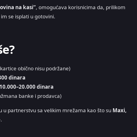
ovina na kasi“
, omogućava korisnicima da, prilikom
im se isplati u gotovini.
še?
 kartice obično nisu podržane)
300 dinara
10.000–20.000 dinara
nžmana banke i prodavca)
gu u partnerstvu sa velikim mrežama kao što su
Maxi,
.