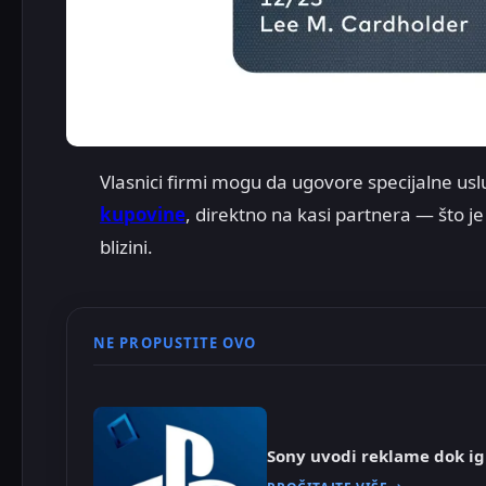
Vlasnici firmi mogu da ugovore specijalne us
kupovine
, direktno na kasi partnera — što 
blizini.
NE PROPUSTITE OVO
Sony uvodi reklame dok ig