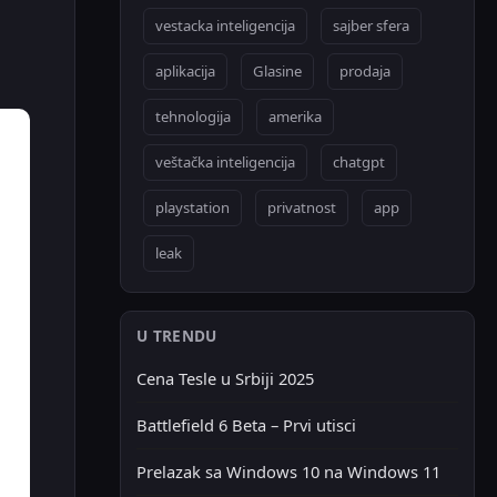
vestacka inteligencija
sajber sfera
aplikacija
Glasine
prodaja
tehnologija
amerika
veštačka inteligencija
chatgpt
playstation
privatnost
app
leak
U TRENDU
Cena Tesle u Srbiji 2025
Battlefield 6 Beta – Prvi utisci
Prelazak sa Windows 10 na Windows 11