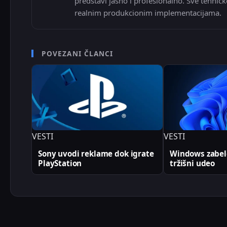
predstavi jasno i profesionalno. Sve tehničk
realnim produkcionim implementacijama.
POVEZANI ČLANCI
VESTI
VESTI
Sony uvodi reklame dok igrate
Windows zabele
PlayStation
tržišni udeo