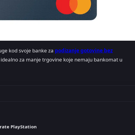
luge kod svoje banke za
podizanje gotovine bez
je idealno za manje trgovine koje nemaju bankomat u
rate PlayStation