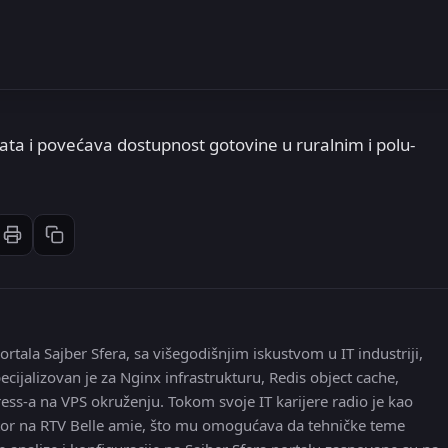
ata i povećava dostupnost gotovine u ruralnim i polu-
Štampaj članak
Kopiraj link
st
inkedIn
li: Email
ortala Sajber Sfera, sa višegodišnjim iskustvom u IT industriji,
ecijalizovan je za Nginx infrastrukturu, Redis object cache,
ress-a na VPS okruženju. Tokom svoje IT karijere radio je kao
 editor na RTV Belle amie, što mu omogućava da tehničke teme