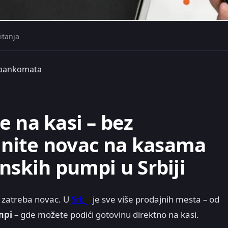
itanja
z bankomata
e na kasi – bez
nite novac na kasama
nskih pumpi u Srbiji
zatreba novac. U
Srbiji
je sve više prodajnih mesta – od
mpi
– gde možete podići gotovinu direktno na kasi.