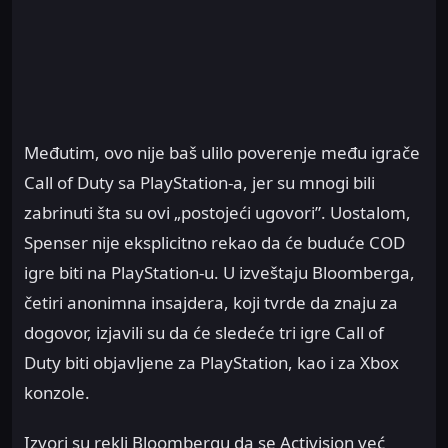
Međutim, ovo nije baš ulilo poverenje među igrače
Call of Duty sa PlayStation-a, jer su mnogi bili
zabrinuti šta su ovi „postojeći ugovori”. Uostalom,
Spenser nije eksplicitno rekao da će buduće COD
igre biti na PlayStation-u. U izveštaju Bloomberga,
četiri anonimna insajdera, koji tvrde da znaju za
dogovor, izjavili su da će sledeće tri igre Call of
Duty biti objavljene za PlayStation, kao i za Xbox
konzole.
Izvori su rekli Bloombergu da se Activision već