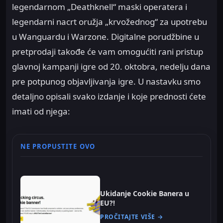
legendarnom „Deathknell“ maski operatera i
legendarni nacrt oružja „krvožednog“ za upotrebu
u Wanguardu i Warzone. Digitalne porudžbine u
pretprodaji takođe će vam omogućiti rani pristup
glavnoj kampanji igre od 20. oktobra, nedelju dana
pre potpunog objavljivanja igre. U nastavku smo
detaljno opisali svako izdanje i koje prednosti ćete
imati od njega:
NE PROPUSTITE OVO
Ukidanje Cookie Banera u
EU?!
PROČITAJTE VIŠE →