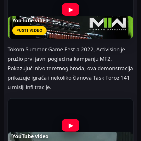
▶
YouTube video
PUSTI VIDEO
Tokom Summer Game Fest-a 2022, Activision je
pružio prvi javni pogled na kampanju MF2.
Pokazujući nivo teretnog broda, ova demonstracija
prikazuje igrača i nekoliko članova Task Force 141
u misiji infiltracije.
▶
YouTube video