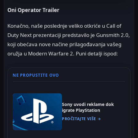
Oni Operator Trailer
Konačno, naše poslednje veliko otkriće u Call of
Duty Next prezentaciji predstavilo je Gunsmith 2.0,
koji obećava nove načine prilagođavanja vašeg
oružja u Modern Warfare 2. Puni detalji ispod:
NE PROPUSTITE OVO
Sony uvodi reklame dok
igrate PlayStation
PROČITAJTE VIŠE →