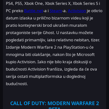
PS4, PS5, Xbok One, Xbok Series X, Xbok Series S i
PC preko
Battle.net
-a i
Steam
-a.
Activision
je otkrio
datum izlaska u prilično bizarnom videu koji je
pratio kontejnerski brod ukrašen muralom
protagoniste serije Ghost. U nastavku možete
pogledati primamljiv, iako relativno nebitan, tizer.
Izdanje Modern Warfare 2 na PlayStation-u će
mnogima biti olakšanje, nakon što je Microsoft
kupio Activision. Iako nije bilo kraja diskusiji o
budućnosti Activision franšiza, izgleda da će ova
serija ostati multiplatformska u doglednoj
budućnosti.
CALL OF DUTY: MODERN WARFARE 2