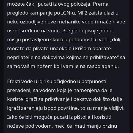
možete čak i pucati iz ovog položaja. Prema
pregledu kampanje po IGN-u, MF2 zaista ulazi u
neke uzbudljive nove mehanike vode i imaće nivoe
usredsređene na vodu. Pregled opisuje jednu
misiju postavljenu skoro u potpunosti u vodi „dok
morate da plivate unaokolo i krišom obarate
neprijatelje na dokovima kojima se približavate“ sa
samo vašim nožem koji vam je na raspolaganju.
Efekti vode u igri su očigledno u potpunosti
prerađeni, sa vodom koja je namenjena da je
koriste igrači za prikrivanje i bekstvo dok što dalje
igrači zaranjaju ispod površine, to su manje vidljivi.
Iako će biti moguće pucati iz pištolja i koristiti
noževe pod vodom, meci će imati manju brzinu