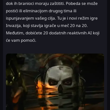
dok ih branioci moraju zaštititi. Pobeda se može
postići ili eliminacijom drugog tima ili
ispunjavanjem vašeg cilja. Tu je i novi režim igre
Invazija, koji stavlja igrače u meč 20 na 20.
Međutim, dobićete 20 dodatnih reaktivnih AI koji
će vam pomoći.