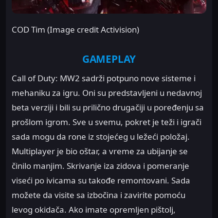
COD Tim (Image credit Activision)
GAMEPLAY
Call of Duty: MW2 sadrži potpuno nove sisteme i
mehaniku za igru. Oni su predstavljeni u nedavnoj
beta verziji i bili su prilično drugačiji u poređenju sa
prošlom igrom. Sve u svemu, pokret je teži i igrači
sada mogu da rone iz stojećeg u ležeći položaj.
Multiplayer je bio oštar, a vreme za ubijanje se
činilo manjim. Skrivanje iza zidova i pomeranje
viseći po ivicama su takođe remontovani. Sada
možete da visite sa izbočina i zavirite pomoću
levog okidača. Ako imate opremljen pištolj,