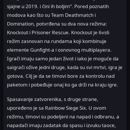
sjajne u 2019. i čini ih boljim“. Pored poznatih
modova kao što su Team Deathmatch i
Domination, potvrđena su dva nova režima:
Knockout i Prisoner Rescue. Knockout je 6vs6
režim zasnovan na rundama koji kombinuje
elemente Gunfight-a i osnovnog multiplayera.
Igrači imaju samo jedan život i iako je moguće da
saigrači ožive jedni druge, kada su svi mrtvi, igra je
gotova. Cilj je da se timovi bore za kontrolu nad
paketom i pobeđuje onaj ko ga drži na kraju igre.
Spasavanje zatvorenika, s druge strane,
upoređeno je sa Rainbow Siege Six. U ovom
režimu, timovi su podeljeni na napad i odbranu, a
napadači imaju zadatak da spasu i izvuku taoce,