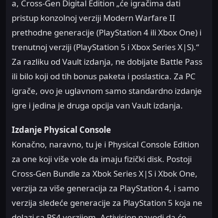
a, Cross-Gen Digital Edition „će igračima dati
pristup konzolnoj verziji Modern Warfare II
prethodne generacije (PlayStation 4 ili Xbox One) i
trenutnoj verziji (PlayStation 5 i Xbox Series X|S).“
Za razliku od Vault izdanja, ne dobijate Battle Pass
ili bilo koji od tih bonus paketa i poslastica. Za PC
igrače, ovo je uglavnom samo standardno izdanje
igre i jedina je druga opcija van Vault izdanja.
Izdanje Physical Console
Konačno, naravno, tu je i Physical Console Edition
za one koji više vole da imaju fizički disk. Postoji
Cross-Gen Bundle za Xbok Series X|S i Xbok One,
verzija za više generacija za PlayStation 4, i samo
verzija sledeće generacije za PlayStation 5 koja ne
dolazi sa PS4 verzijom. Activision navodi da će