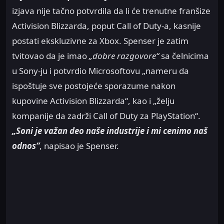
izjava nije tačno potvrdila da li će trenutne franšize
Activision Blizzarda, poput Call of Duty-a, kasnije
postati ekskluzivne za Xbox. Spenser je zatim
tvitovao da je imao
„dobre razgovore“
sa čelnicima
u Sony-ju i potvrdio Microsoftovu „nameru da
ispoštuje sve postojeće sporazume nakon
kupovine Activision Blizzarda“, kao i „želju
kompanije da zadrži Call of Duty za PlayStation“.
„Soni je važan deo naše industrije i mi cenimo naš
odnos“
, napisao je Spenser.