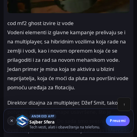
cod mf2 ghost izvire iz vode
Vodeni elementi iz glavne kampanje prelivaju se i
na multiplayer, sa hibridnim vozilima koja rade na
zemlji i vodi, kao i novom opremom koja će se
prilagoditi i za rad sa novom mehanikom vode.
Jedan primer je mina koja se aktivira u blizini
neprijatelja, koja će moći da pluta na površini vode
pomoću uređaja za flotaciju.
Direktor dizajna za multiplejer, Džef Smit, takođe je
↑
potvrdio da su 6vs6 mape usavršene, što je
ANDROID APP
omogućilo brži meč. Do sada smo svesni nekoliko
×
Preuzmi
Sajber Sfera
Tech vesti, alati i obaveštenja na telefonu.
6vs6 mapa — Farma 18, Muzej Valderas i Mercado