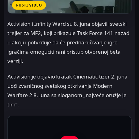
PUSTI VIDEO
Activision i Infinity Ward su 8. juna objavili svetski
trejler za MF2, koji prikazuje Task Force 141 nazad
u akciji i potvrđuje da će prednaručivanje igre
igračima omogućiti rani pristup otvorenoj beta
verziji.
Activision je objavio kratak Cinematic tizer 2. juna
uoči zvaničnog svetskog otkrivanja Modern
Warfare 2 8. juna sa sloganom „najveće oružje je
tim“.