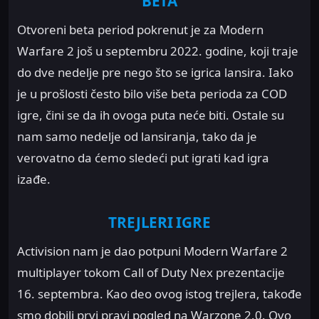
BETA
Otvoreni beta period pokrenut je za Modern
Warfare 2 još u septembru 2022. godine, koji traje
do dve nedelje pre nego što se igrica lansira. Iako
je u prošlosti često bilo više beta perioda za COD
igre, čini se da ih ovoga puta neće biti. Ostale su
nam samo nedelje od lansiranja, tako da je
verovatno da ćemo sledeći put igrati kad igra
izađe.
TREJLERI IGRE
Activision nam je dao potpuni Modern Warfare 2
multiplayer tokom Call of Duty Nex prezentacije
16. septembra. Kao deo ovog istog trejlera, takođe
smo dobili prvi pravi pogled na Warzone 2.0. Ovo