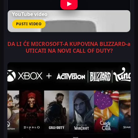
▶
YouTube video
PUSTI VIDEO
DA LI ĆE MICROSOFT-A KUPOVINA BLIZZARD-a
UTICATI NA NOVI CALL OF DUTY?