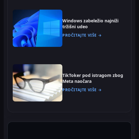
Windows zabeležio najniži
tržišni udeo
PROČITAJTE VIŠE →
TikToker pod istragom zbog
Meta naočara
PROČITAJTE VIŠE →