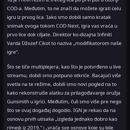
COD-a. Međutim, to ne znači da možete igrati celu
igru iz prvog lica. Iako smo dobili samo kratak
snimak ovoga tokom COD Next, igra vas vraća u
prvo lice dok ciljate. Direktor ko-dizajna Infiniti
Varda Džozef Cikot to naziva „modifikatorom naše
igre“.
Što se tiče multiplejera, kao što je potvrđeno u live
streamu, dobili smo potpuno otkriće. Bacajući više
svetla na te režime, dobili smo novi pogled na to
kako rekonstruiše alatku za prilagođavanje oružja
Gunsmith u igrici. Međutim, čuli smo više pre nego
što se ovaj događaj dogodio. IGN je rekao da na
osnovu prvih utisaka „izgleda jednako dobro kao
rimejk iz 2019.“ i „vraća sve osnove koje su bile