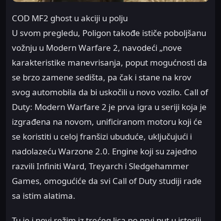
COD MF2 ghost u akciji u polju
U svom pregledu, Poligon takođe ističe poboljšanu
vožnju u Modern Warfare 2, navodeći „nove
karakteristike manevrisanja, poput mogućnosti da
se brzo zamene sedišta, pa čak i stane na krov
svog automobila da bi uskočili u novo vozilo. Call of
Duty: Modern Warfare 2 je prva igra u seriji koja je
izgrađena na novom, unificiranom motoru koji će
se koristiti u celoj franšizi ubuduće, uključujući i
nadolazeću Warzone 2.0. Engine koji su zajedno
razvili Infiniti Ward, Treyarch i Sledgehammer
Games, omogućiće da svi Call of Duty studiji rade
sa istim alatima.
Tu je i novi režim iz trećeg lica po prvi put u istoriji