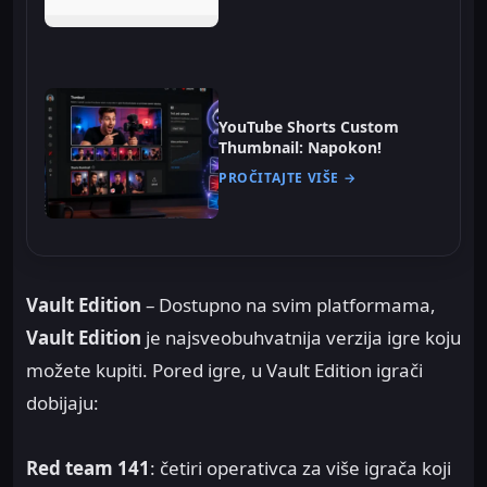
YouTube Shorts Custom
Thumbnail: Napokon!
PROČITAJTE VIŠE →
Vault Edition
– Dostupno na svim platformama,
Vault Edition
je najsveobuhvatnija verzija igre koju
možete kupiti. Pored igre, u Vault Edition igrači
dobijaju:
Red team 141
: četiri operativca za više igrača koji