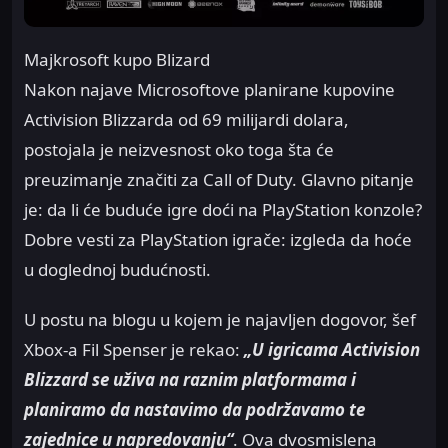
Majkrosoft kupo Blizard
Nakon najave Microsoftove planirane kupovine
Activision Blizzarda od 69 milijardi dolara,
postojala je neizvesnost oko toga šta će
preuzimanje značiti za Call of Duty. Glavno pitanje
je: da li će buduće igre doći na PlayStation konzole?
Dobre vesti za PlayStation igrače: izgleda da hoće
u doglednoj budućnosti.
U postu na blogu u kojem je najavljen dogovor, šef
Xbox-a Fil Spenser je rekao:
„U igricama Activision
Blizzard se uživa na raznim platformama i
planiramo da nastavimo da podržavamo te
zajednice u napredovanju“
. Ova dvosmislena