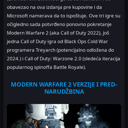
obavezao na ova izdanja pre kupovine i da
Microsoft namerava da to ispoštuje. Ove tri igre su
očigledno sada potvrđeno ponovno pokretanje
Modern Warfare 2 (aka Call of Duty 2022), još
jedna Call of Duty igra od Black Ops Cold War
programera Treyarch (potencijalno odložena do
2024.) i Call of Duty: Warzone 2.0 (sledeća iteracija
popularnog spinoffa Battle Royale).
MODERN WARFARE 2 VERZIJE I PRED-
NARUDŽBINA