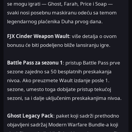
se mogu igrati — Ghost, Farah, Price i Soap —
svaki nosi posebnu maskiranu odeću sa temom
legendarnog plaćenika Duha prvog dana.
FJX Cinder Weapon Wault
: više detalja o ovom
bonusu će biti podeljeno bliže lansiranju igre.
Battle Pass za sezonu 1
: pristup Battle Pass prve
sezone zajedno sa 50 besplatnih preskakanja
nivoa. Ako preuzmete Wault izdanje posle 1.
sezone, umesto toga dobijate pristup tekućoj
sezoni, sa i dalje uključenim preskakanjima nivoa.
Ghost Legacy Pack
: paket koji sadrži prethodno
objavljeni sadržaj Modern Warfare Bundle-a koji