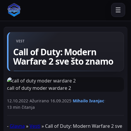
☰
VEST
Call of Duty: Modern
Warfare 2 sve što znamo
call of duty moder wardare 2
12.10.2022
•
Ažurirano
16.09.2025
•
Mihailo Ivanjac
•
13 min čitanja
-
Glavna
»
Vesti
»
Call of Duty: Modern Warfare 2 sve