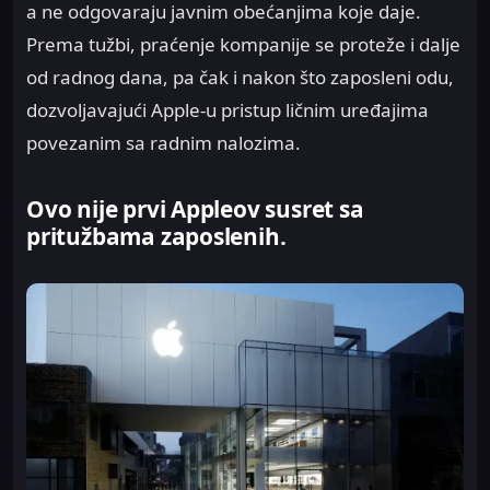
a ne odgovaraju javnim obećanjima koje daje.
Prema tužbi, praćenje kompanije se proteže i dalje
od radnog dana, pa čak i nakon što zaposleni odu,
dozvoljavajući Apple-u pristup ličnim uređajima
povezanim sa radnim nalozima.
Ovo nije prvi Appleov susret sa
pritužbama zaposlenih.