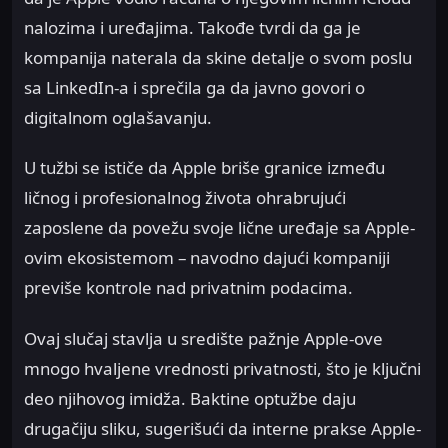
nalozima i uređajima. Takođe tvrdi da ga je
kompanija naterala da skine detalje o svom poslu
sa LinkedIn-a i sprečila ga da javno govori o
digitalnom oglašavanju.
U tužbi se ističe da Apple briše granice između
ličnog i profesionalnog života ohrabrujući
zaposlene da povežu svoje lične uređaje sa Apple-
ovim ekosistemom – navodno dajući kompaniji
previše kontrole nad privatnim podacima.
Ovaj slučaj stavlja u središte pažnje Apple-ove
mnogo hvaljene vrednosti privatnosti, što je ključni
deo njihovog imidža. Baktine optužbe daju
drugačiju sliku, sugerišući da interne prakse Apple-