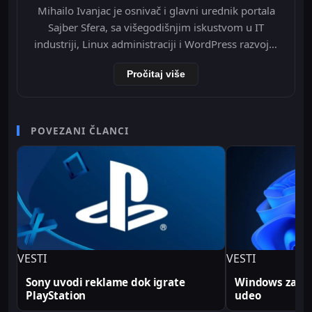
Mihailo Ivanjac je osnivač i glavni urednik portala
Sajber Sfera, sa višegodišnjim iskustvom u IT
industriji, Linux administraciji i WordPress razvoju.
Specijalizovan je za Nginx infrastrukturu, Redis
Pročitaj više
object cache, Cloudflare integraciju i optimizaciju
WordPress-a na VPS okruženju. Tokom svoje IT
karijere radio je kao televizijski spiker/voditelj i
senior video editor na RTV Belle amie, što mu
POVEZANI ČLANCI
omogućava da tehničke teme predstavi jasno i
profesionalno. Sve tehničke analize i konfiguracije
na Sajber Sfera portalu zasnovane su na realnim
produkcionim implementacijama.
VESTI
VESTI
Sony uvodi reklame dok igrate
Windows zabele
PlayStation
udeo