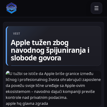
☰
VEST
Apple tužen zbog
navodnog špijuniranja i
slobode govora
apple hq glavna zgrada