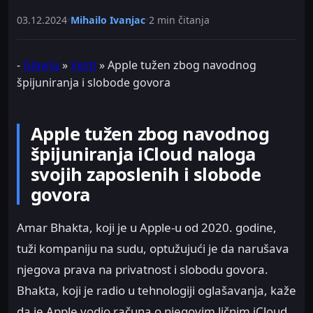
03.12.2024
•
Mihailo Ivanjac
•
2 min čitanja
-
Glavna
»
Vesti
»
Apple tužen zbog navodnog
špijuniranja i slobode govora
Apple tužen zbog navodnog
špijuniranja iCloud naloga
svojih zaposlenih i slobode
govora
Amar Bhakta, koji je u Apple-u od 2020. godine,
tuži kompaniju na sudu, optužujući je da narušava
njegova prava na privatnost i slobodu govora.
Bhakta, koji je radio u tehnologiji oglašavanja, kaže
da je Apple vodio računa o njegovim ličnim iCloud