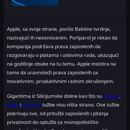
Apple, sa svoje strane, poriče Baktine tvrdnje,
nazivajući ih neosnovanim. Portparol je rekao da
kompanija podržava prava zaposlenih da
razgovaraju o platama i uslovima rada, ukazujući
na godišnje obuke na tu temu. Apple insistira na
tome da uravnoteži prava zaposlenih sa
inovativnim, produktivnim radnim okruženjem.
Gigantima iz Silicijumske doline kao što su
Google
,
Meta
i
Amazon
tužbe nisu ništa strano. Ove tužbe
pokrivaju sve, od pritužbi zaposlenih i pitanja
privatnosti do optužbi za monopolističko