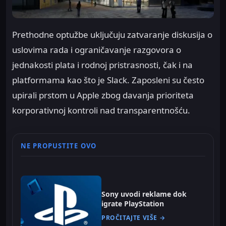
Prethodne optužbe uključuju zatvaranje diskusija o
uslovima rada i ograničavanje razgovora o
jednakosti plata i rodnoj pristrasnosti, čak i na
platformama kao što je Slack. Zaposleni su često
upirali prstom u Apple zbog davanja prioriteta
korporativnoj kontroli nad transparentnošću.
NE PROPUSTITE OVO
Sony uvodi reklame dok
igrate PlayStation
PROČITAJTE VIŠE →