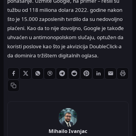
ponašanje. Uzmite Google, na primer – rešili su
tužbu od 118 miliona dolara 2022. godine nakon
što je 15.000 zaposlenih tvrdilo da su nedovoljno
plaćeni. Kao da to nije dovoljno, Google je takođe
uhvaćen u antimonopolskom slučaju, optužen da
koristi poslove kao što je akvizicija DoubleClick-a
da dominira tržištem digitalnih oglasa.
Štampaj
Podeli: Facebook
Podeli: X
Podeli: WhatsApp
Podeli: Viber
Podeli: Telegram
Podeli: Reddit
Podeli: Pinterest
Podeli: LinkedIn
Podeli: Ema
Kopiraj link
Mihailo Ivanjac