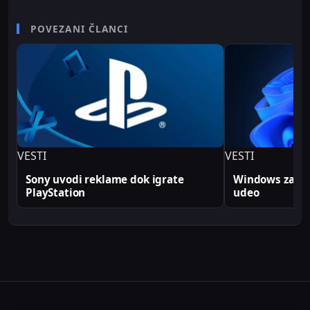
karijere radio je kao televizijski spiker/voditelj i
senior video editor na RTV Belle amie, što mu
POVEZANI ČLANCI
omogućava da tehničke teme predstavi jasno i
profesionalno. Sve tehničke analize i konfiguracije
na Sajber Sfera portalu zasnovane su na realnim
produkcionim implementacijama.
VESTI
VESTI
Sony uvodi reklame dok igrate
Windows zabele
PlayStation
udeo