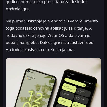
godine, nema toliko presedana za dosledne
Android igre.
Na primer, uskršnje jaje Android 9 vam je umesto
toga pokazalo osnovnu aplikaciju za crtanje. A
nedavno uskršnje jaje Wear OS-a dalo vam je
bubanj na zglobu. Dakle, igre nisu sastavni deo
Android iskustva sa uskršnjim jajima.