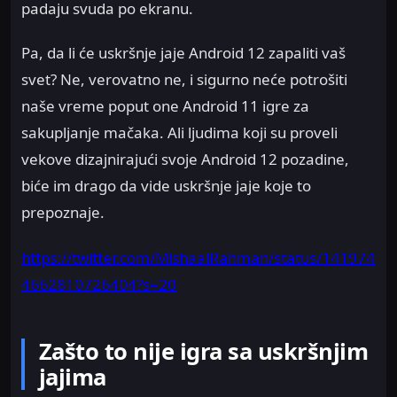
padaju svuda po ekranu.
Pa, da li će uskršnje jaje Android 12 zapaliti vaš
svet? Ne, verovatno ne, i sigurno neće potrošiti
naše vreme poput one Android 11 igre za
sakupljanje mačaka. Ali ljudima koji su proveli
vekove dizajnirajući svoje Android 12 pozadine,
biće im drago da vide uskršnje jaje koje to
prepoznaje.
https://twitter.com/MishaalRahman/status/141974
4662810726404?s=20
Zašto to nije igra sa uskršnjim
jajima