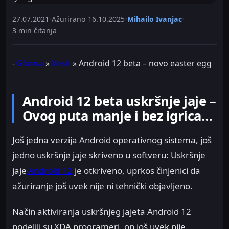
27.07.2021
•
Ažurirano
16.10.2025
•
Mihailo Ivanjac
•
3 min čitanja
-
Glavna
»
Vesti
»
Android 12 beta – novo easter egg
Android 12 beta uskršnje jaje –
Ovog puta manje i bez igrica…
Još jedna verzija Android operativnog sistema, još
jedno uskršnje jaje skriveno u softveru: Uskršnje
jaje
Android 12
je otkriveno, uprkos činjenici da
ažuriranje još uvek nije ni tehnički objavljeno.
Način aktiviranja uskršnjeg jajeta Android 12
podelili su XDA programeri, on još uvek nije