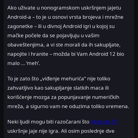
Ako uživate u nonogramskom uskršnjem jajetu
Android-a – to je u osnovi vrsta brojeva i mrežne
zagonetke – ili u divnoj Android igri u kojoj su
mačke počele da se pojavljuju u vašim
obaveštenjima, a vi ste morali da ih sakupljate,
napojite i hranite – možda bi Vam Android 12 bio
malo … ‘meh’.
To je zato što „viđenje mehurića“ nije toliko
zahvatljivo kao sakupljanje slatkih maca ili
korišćenje mozga za popunjavanje numeričkih
mreža, a sigurno vam ne oduzima toliko vremena.
Neki ljudi mogu biti razočarani što
Android 12
uskršnje jaje nije igra. Ali osim poslednje dve