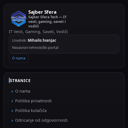
Sajber Sfera
Sajber Sfera Tech — IT
vesti, gaming, saveti i
vodiči
IT Vesti, Gaming, Saveti, Vodiči
Urednik:
Mihailo Ivanjac
Nezavisni tehnološki portal
O nama
STRANICE
O nama
Politika privatnosti
Politika kolačića
Odricanje od odgovornosti