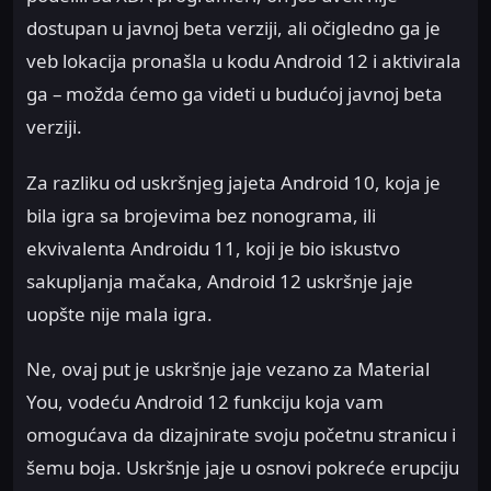
dostupan u javnoj beta verziji, ali očigledno ga je
veb lokacija pronašla u kodu Android 12 i aktivirala
ga – možda ćemo ga videti u budućoj javnoj beta
verziji.
Za razliku od uskršnjeg jajeta Android 10, koja je
bila igra sa brojevima bez nonograma, ili
ekvivalenta Androidu 11, koji je bio iskustvo
sakupljanja mačaka, Android 12 uskršnje jaje
uopšte nije mala igra.
Ne, ovaj put je uskršnje jaje vezano za Material
You, vodeću Android 12 funkciju koja vam
omogućava da dizajnirate svoju početnu stranicu i
šemu boja. Uskršnje jaje u osnovi pokreće erupciju