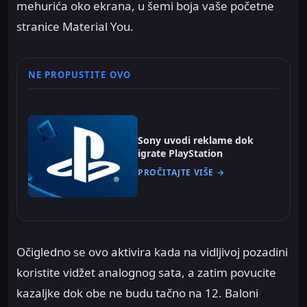
mehurića oko ekrana, u šemi boja vaše početne
stranice Material You.
NE PROPUSTITE OVO
Sony uvodi reklame dok
igrate PlayStation
PROČITAJTE VIŠE →
Očigledno se ovo aktivira kada na vidljivoj pozadini
koristite vidžet analognog sata, a zatim povucite
kazaljke dok obe ne budu tačno na 12. Baloni