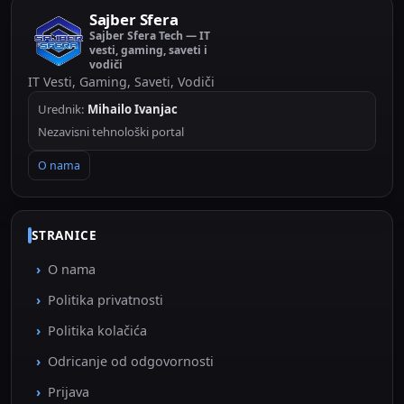
Sajber Sfera
Sajber Sfera Tech — IT
vesti, gaming, saveti i
vodiči
IT Vesti, Gaming, Saveti, Vodiči
Urednik:
Mihailo Ivanjac
Nezavisni tehnološki portal
O nama
STRANICE
O nama
Politika privatnosti
Politika kolačića
Odricanje od odgovornosti
Prijava