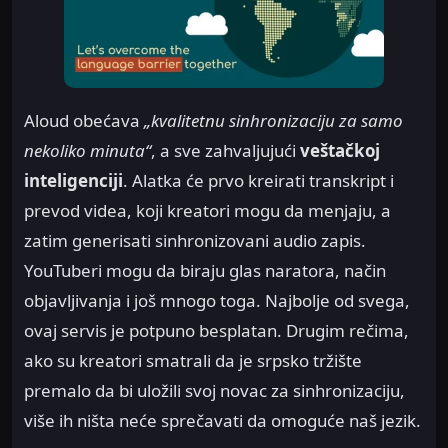
Aloud obećava
„kvalitetnu sinhronizaciju za samo
nekoliko minuta“
, a sve zahvaljujući
veštačkoj
inteligenciji
. Alatka će prvo kreirati transkript i
prevod videa, koji kreatori mogu da menjaju, a
zatim generisati sinhronizovani audio zapis.
YouTuberi mogu da biraju glas naratora, način
objavljivanja i još mnogo toga. Najbolje od svega,
ovaj servis je potpuno besplatan. Drugim rečima,
ako su kreatori smatrali da je srpsko tržište
premalo da bi uložili svoj novac za sinhronizaciju,
više ih ništa neće sprečavati da omoguće naš jezik.