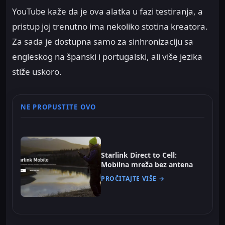
YouTube kaže da je ova alatka u fazi testiranja, a
pristup joj trenutno ima nekoliko stotina kreatora.
Za sada je dostupna samo za sinhronizaciju sa
engleskog na španski i portugalski, ali više jezika
stiže uskoro.
NE PROPUSTITE OVO
Starlink Direct to Cell:
Mobilna mreža bez antena
PROČITAJTE VIŠE →