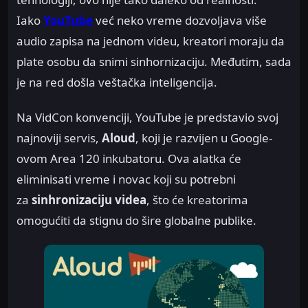
Iako
YouTube
već neko vreme dozvoljava više
audio zapisa na jednom videu, kreatori moraju da
plate osobu da snimi sinhornizaciju. Međutim, sada
je na red došla veštačka inteligencija.
Na VidCon konvenciji, YouTube je predstavio svoj
najnoviji servis,
Aloud
, koji je razvijen u Google-
ovom Area 120 inkubatoru. Ova alatka će
eliminisati vreme i novac koji su potrebni
za
sinhronizaciju videa
, što će kreatorima
omogućiti da stignu do šire globalne publike.