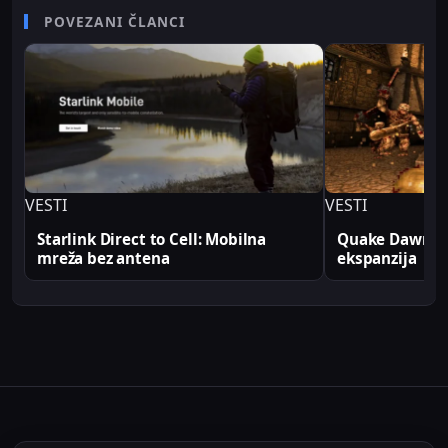
senior video editor na RTV Belle amie, što mu
POVEZANI ČLANCI
omogućava da tehničke teme predstavi jasno i
profesionalno. Sve tehničke analize i konfiguracije
na Sajber Sfera portalu zasnovane su na realnim
produkcionim implementacijama.
VESTI
VESTI
Starlink Direct to Cell: Mobilna
Quake Dawn of
mreža bez antena
ekspanzija