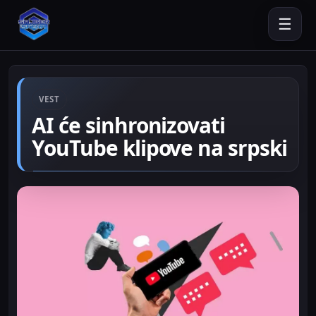
☰
VEST
AI će sinhronizovati
YouTube klipove na srpski