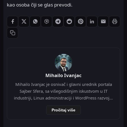
kao osoba čiji se glas prevodi.
Štampaj
Podeli: Facebook
Podeli: X
Podeli: WhatsApp
Podeli: Viber
Podeli: Telegram
Podeli: Reddit
Podeli: Pinterest
Podeli: LinkedIn
Podeli: Ema
Kopiraj link
Mihailo Ivanjac
Mihailo Ivanjac je osnivač i glavni urednik portala
Sajber Sfera, sa višegodišnjim iskustvom u IT
industriji, Linux administraciji i WordPress razvoju.
Specijalizovan je za Nginx infrastrukturu, Redis
Pročitaj više
object cache, Cloudflare integraciju i optimizaciju
WordPress-a na VPS okruženju. Tokom svoje IT
karijere radio je kao televizijski spiker/voditelj i