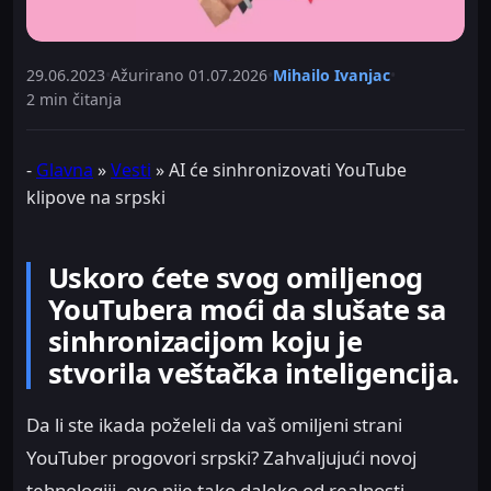
29.06.2023
•
Ažurirano
01.07.2026
•
Mihailo Ivanjac
•
2 min čitanja
-
Glavna
»
Vesti
»
AI će sinhronizovati YouTube
klipove na srpski
Uskoro ćete svog omiljenog
YouTubera moći da slušate sa
sinhronizacijom koju je
stvorila veštačka inteligencija.
Da li ste ikada poželeli da vaš omiljeni strani
YouTuber progovori srpski? Zahvaljujući novoj
tehnologiji, ovo nije tako daleko od realnosti.