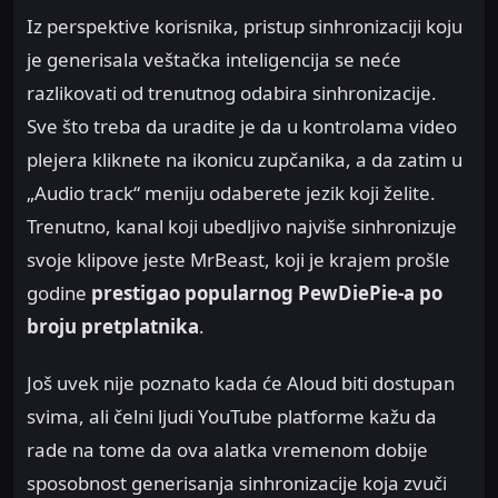
Iz perspektive korisnika, pristup sinhronizaciji koju
je generisala veštačka inteligencija se neće
razlikovati od trenutnog odabira sinhronizacije.
Sve što treba da uradite je da u kontrolama video
plejera kliknete na ikonicu zupčanika, a da zatim u
„Audio track“ meniju odaberete jezik koji želite.
Trenutno, kanal koji ubedljivo najviše sinhronizuje
svoje klipove jeste MrBeast, koji je krajem prošle
godine
prestigao popularnog PewDiePie-a po
broju pretplatnika
.
Još uvek nije poznato kada će Aloud biti dostupan
svima, ali čelni ljudi YouTube platforme kažu da
rade na tome da ova alatka vremenom dobije
sposobnost generisanja sinhronizacije koja zvuči