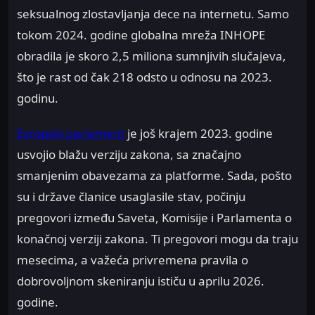
seksualnog zlostavljanja dece na internetu. Samo
tokom 2024. godine globalna mreža INHOPE
obradila je skoro 2,5 miliona sumnjivih slučajeva,
što je rast od čak 218 odsto u odnosu na 2023.
godinu.
Evropski parlament
je još krajem 2023. godine
usvojio blažu verziju zakona, sa značajno
smanjenim obavezama za platforme. Sada, pošto
su i države članice usaglasile stav, počinju
pregovori između Saveta, Komisije i Parlamenta o
konačnoj verziji zakona. Ti pregovori mogu da traju
mesecima, a važeća privremena pravila o
dobrovoljnom skeniranju ističu u aprilu 2026.
godine.