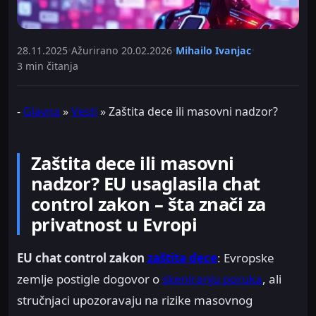
28.11.2025
•
Ažurirano
20.02.2026
•
Mihailo Ivanjac
•
3 min čitanja
-
Glavna
»
Vesti
»
Zaštita dece ili masovni nadzor?
Zaštita dece ili masovni
nadzor? EU usaglasila chat
control zakon – šta znači za
privatnost u Evropi
EU chat control zakon
zaštita dece
: Evropske
zemlje postigle dogovor o
skeniranju poruka
, ali
stručnjaci upozoravaju na rizike masovnog