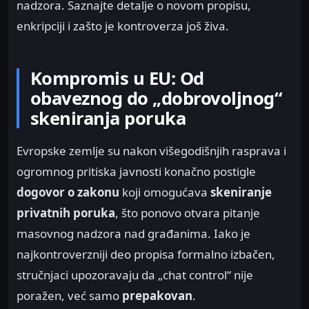
nadzora. Saznajte detalje o novom propisu,
enkripciji i zašto je kontroverza još živa.
Kompromis u EU: Od
obaveznog do „dobrovoljnog“
skeniranja poruka
Evropske zemlje su nakon višegodišnjih rasprava i
ogromnog pritiska javnosti konačno postigle
dogovor o zakonu
koji omogućava
skeniranje
privatnih poruka
, što ponovo otvara pitanje
masovnog nadzora nad građanima.
Iako je
najkontroverzniji deo propisa formalno izbačen,
stručnjaci upozoravaju da „chat control“ nije
poražen, već samo
prepakovan
.