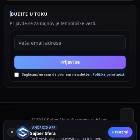
BUDITE U TOKU
Prijavite se za najnovije tehnološke vesti.
EMAIL ADRESA
Prijavi se
Saglasan/na sam da primam newsletter.
Politika privatnosti
↑
© 2026 Sajber Sfera. Sva prava zadržana.
ANDROID APP
Politika privatnosti
Politika kolačića
Odricanje od odgovornosti
•
•
×
Preuzmi
Sajber Sfera
Tech vesti, alati i obaveštenja na telefonu.