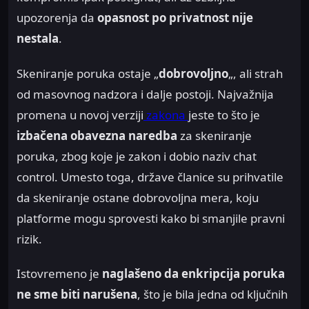
upozorenja da
opasnost po privatnost nije
nestala
.
Skeniranje poruka ostaje „
dobrovoljno
„, ali strah
od masovnog nadzora i dalje postoji. Najvažnija
promena u novoj verziji
zakona
jeste to što je
izbačena obavezna naredba
za skeniranje
poruka, zbog koje je zakon i dobio naziv chat
control. Umesto toga, države članice su prihvatile
da skeniranje ostane dobrovoljna mera, koju
platforme mogu sprovesti kako bi smanjile pravni
rizik.
Istovremeno je
naglašeno da enkripcija poruka
ne sme biti narušena
, što je bila jedna od ključnih