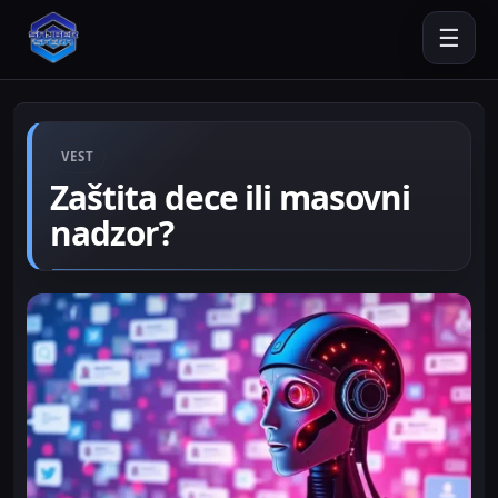
☰
VEST
Zaštita dece ili masovni
nadzor?