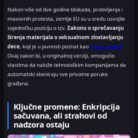
Nakon više od dve godine blokada, protivljenja i
masovnih protesta, zemlje EU su u sredu usvojile
zajedničku poziciju o tzv.
Zakonu o sprečavanju
širenja materijala o seksualnom zlostavljanju
dece
, koji je u javnosti poznat kao
chat control
.
Ovaj zakon bi, u originalnoj verziji, omogućio
vlastima da nalože tehnološkim kompanijama da
automatski skeniraju sve privatne poruke
građana.
Ključne promene: Enkripcija
sačuvana, ali strahovi od
nadzora ostaju