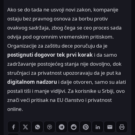
Ako se do tada ne usvoji novi zakon, kompanije
ostaju bez pravnog osnova za borbu protiv
ovakvog sadržaja, zbog čega se ceo proces sada
odvija pod ogromnim vremenskim pritiskom.
Organizacije za zaštitu dece poručuju da je
postignuti dogovor tek prvi korak
i da samo
zadržavanje postojećeg stanja nije dovoljno, dok
stručnjaci za privatnost upozoravaju da je put ka
digitalnom nadzoru
i dalje otvoren, samo su alati
postali tiši i manje vidljivi. Za korisnike u Srbiji, ovo
znači veći pritisak na EU članstvo i privatnost
online.
Štampaj
Podeli: Facebook
Podeli: X
Podeli: WhatsApp
Podeli: Viber
Podeli: Telegram
Podeli: Reddit
Podeli: Pinterest
Podeli: LinkedIn
Podeli: Ema