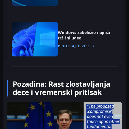
Windows zabeležio najniži
tržišni udeo
PROČITAJTE VIŠE →
Pozadina: Rast zlostavljanja
dece i vremenski pritisak