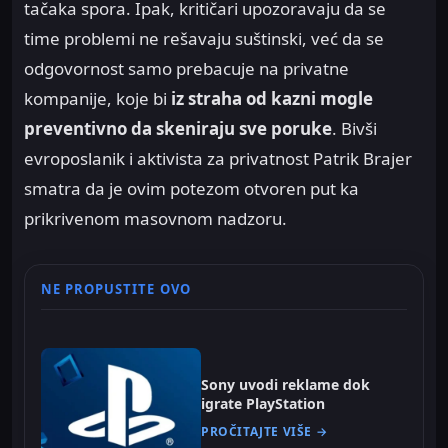
tačaka spora. Ipak, kritičari upozoravaju da se
time problemi ne rešavaju suštinski, već da se
odgovornost samo prebacuje na privatne
kompanije, koje bi
iz straha od kazni
mogle
preventivno da skeniraju sve poruke
.
Bivši
evroposlanik i aktivista za privatnost Patrik Brajer
smatra da je ovim potezom otvoren put ka
prikrivenom masovnom nadzoru.
NE PROPUSTITE OVO
Sony uvodi reklame dok
igrate PlayStation
PROČITAJTE VIŠE →