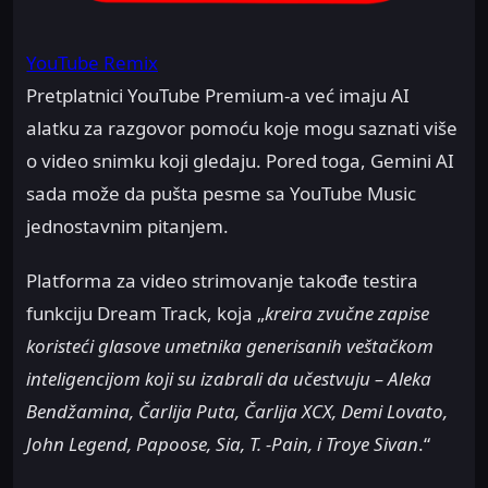
YouTube Remix
Pretplatnici YouTube Premium-a već imaju AI
alatku za razgovor pomoću koje mogu saznati više
o video snimku koji gledaju. Pored toga, Gemini AI
sada može da pušta pesme sa YouTube Music
jednostavnim pitanjem.
Platforma za video strimovanje takođe testira
funkciju Dream Track, koja „
kreira zvučne zapise
koristeći glasove umetnika generisanih veštačkom
inteligencijom koji su izabrali da učestvuju – Aleka
Bendžamina, Čarlija Puta, Čarlija XCX, Demi Lovato,
John Legend, Papoose, Sia, T. -Pain, i Troye Sivan
.“