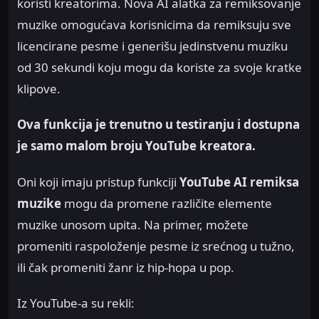
koristi kreatorima. Nova AI alatka za remiksovanje
muzike omogućava korisnicima da remiksuju sve
licencirane pesme i generišu jedinstvenu muziku
od 30 sekundi koju mogu da koriste za svoje kratke
klipove.
Ova funkcija je trenutno u testiranju i dostupna
je samo malom broju YouTube kreatora.
Oni koji imaju pristup funkciji
YouTube AI remiksa
muzike
mogu da promene različite elemente
muzike unosom upita. Na primer, možete
promeniti raspoloženje pesme iz srećnog u tužno,
ili čak promeniti žanr iz hip-hopa u pop.
Iz YouTube-a su rekli: