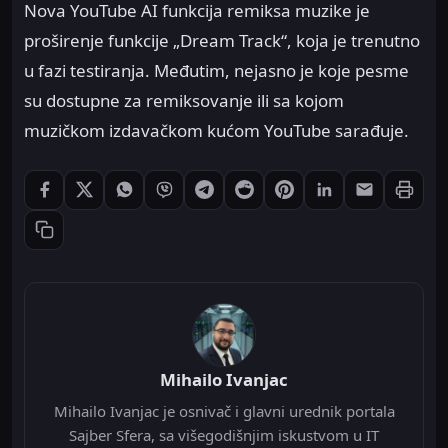
Nova YouTube AI funkcija remiksa muzike je
proširenje funkcije „Dream Track“, koja je trenutno
u fazi testiranja. Međutim, nejasno je koje pesme
su dostupne za remiksovanje ili sa kojom
muzičkom izdavačkom kućom YouTube sarađuje.
Štampaj
Podeli: Facebook
Podeli: X
Podeli: WhatsApp
Podeli: Viber
Podeli: Telegram
Podeli: Reddit
Podeli: Pinterest
Podeli: LinkedIn
Podeli: Ema
Kopiraj link
Mihailo Ivanjac
Mihailo Ivanjac je osnivač i glavni urednik portala
Sajber Sfera, sa višegodišnjim iskustvom u IT