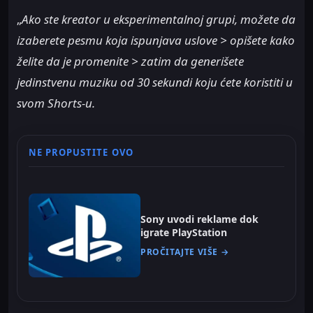
„
Ako ste kreator u eksperimentalnoj grupi, možete da
izaberete pesmu koja ispunjava uslove > opišete kako
želite da je promenite > zatim da generišete
jedinstvenu muziku od 30 sekundi koju ćete koristiti u
svom Shorts-u.
NE PROPUSTITE OVO
Sony uvodi reklame dok
igrate PlayStation
PROČITAJTE VIŠE →