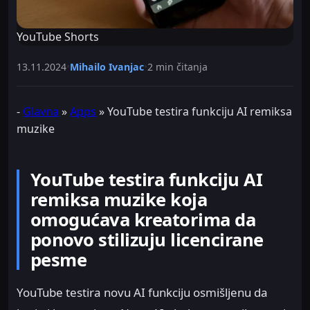
YouTube Shorts
13.11.2024
•
Mihailo Ivanjac
•
2 min čitanja
-
Glavna
»
Apps
»
YouTube testira funkciju AI remiksa
muzike
YouTube testira funkciju AI
remiksa muzike koja
omogućava kreatorima da
ponovo stilizuju licencirane
pesme
YouTube testira novu AI funkciju osmišljenu da