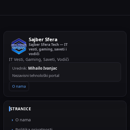
Sajber Sfera
Sajber Sfera Tech — IT
vesti, gaming, saveti i
vodiči
IT Vesti, Gaming, Saveti, Vodiči
Urednik:
Mihailo Ivanjac
Nezavisni tehnološki portal
O nama
STRANICE
O nama
Politika privatnosti