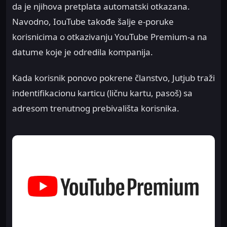
da je njihova pretplata automatski otkazana.
Navodno, IouTube takođe šalje e-poruke
korisnicima o otkazivanju YouTube Premium-a na
datume koje je odredila kompanija.
Kada korisnik ponovo pokrene članstvo, Jutjub traži
indentifikacionu karticu (ličnu kartu, pasoš) sa
adresom trenutnog prebivališta korisnika.