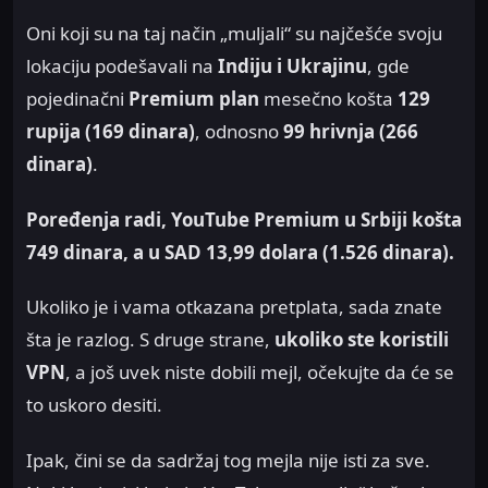
Oni koji su na taj način „muljali“ su najčešće svoju
lokaciju podešavali na
Indiju i Ukrajinu
, gde
pojedinačni
Premium plan
mesečno košta
129
rupija (169 dinara)
, odnosno
99 hrivnja (266
dinara)
.
Poređenja radi, YouTube Premium u Srbiji košta
749 dinara, a u SAD 13,99 dolara (1.526 dinara).
Ukoliko je i vama otkazana pretplata, sada znate
šta je razlog. S druge strane,
ukoliko ste koristili
VPN
, a još uvek niste dobili mejl, očekujte da će se
to uskoro desiti.
Ipak, čini se da sadržaj tog mejla nije isti za sve.