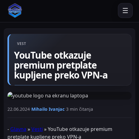
☰
VEST
YouTube otkazuje
premium pretplate
kupljene preko VPN-a
22.06.2024
•
Mihailo Ivanjac
•
3 min čitanja
-
Glavna
»
Vesti
»
YouTube otkazuje premium
pretplate kupljene preko VPN-a