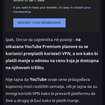
Ipak, čini se da zajednička nit postoji –
na
otkazane YouTube Premium planove su se
korisnici pretplatili koristeći VPN, a sve kako bi
platili manje u odnosu na cenu koja je dostupna
na njihovom tržištu
.
Nije tajna da
YouTube
svoje cene prilagođava
kupovnoj moći različitih zemalja, niti je tajna da su
mnogi koristili VPN kako bi prevarili platformu da
žive u drugoj državi kako bi platili manje.