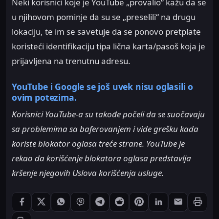
Neki korisnici koje je YouTube „provalio“ kažu da se
u njihovom pominje da su se „preselili“ na drugu
lokaciju, te im se savetuje da se ponovo pretplate
koristeći identifikaciju tipa lična karta/pasoš koja je
prijavljena na trenutnu adresu.
YouTube i Google se još uvek nisu oglasili o
ovim potezima
.
Korisnici YouTube-a su takođe počeli da se suočavaju
sa problemima sa baferovanjem i vide grešku kada
koriste blokator oglasa treće strane. YouTube je
rekao da korišćenje blokatora oglasa predstavlja
kršenje njegovih Uslova korišćenja usluge.
Štampaj
Podeli: Facebook
Podeli: X
Podeli: WhatsApp
Podeli: Viber
Podeli: Telegram
Podeli: Reddit
Podeli: Pinterest
Podeli: LinkedIn
Podeli: Ema