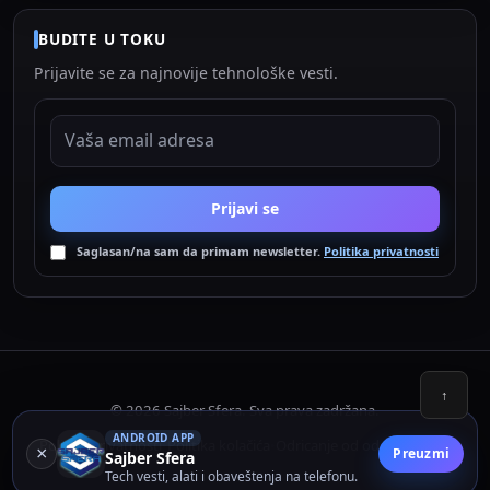
BUDITE U TOKU
Prijavite se za najnovije tehnološke vesti.
EMAIL ADRESA
Prijavi se
Saglasan/na sam da primam newsletter.
Politika privatnosti
↑
© 2026 Sajber Sfera. Sva prava zadržana.
ANDROID APP
Politika privatnosti
Politika kolačića
Odricanje od odgovornosti
•
•
×
Preuzmi
Sajber Sfera
Tech vesti, alati i obaveštenja na telefonu.