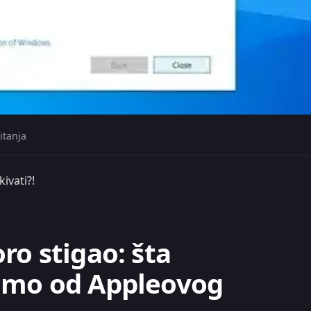
itanja
ivati?!
ro stigao: šta
imo od Appleovog