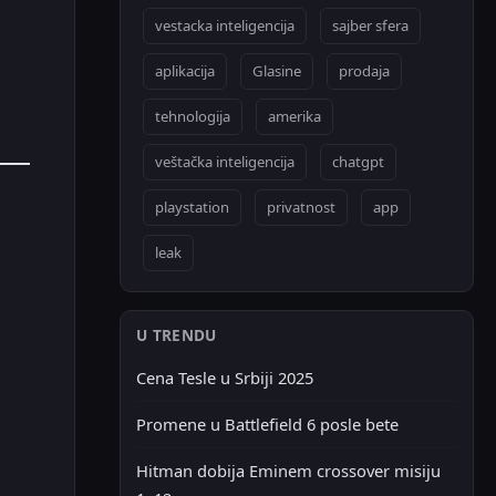
vestacka inteligencija
sajber sfera
aplikacija
Glasine
prodaja
tehnologija
amerika
veštačka inteligencija
chatgpt
playstation
privatnost
app
leak
U TRENDU
Cena Tesle u Srbiji 2025
Promene u Battlefield 6 posle bete
Hitman dobija Eminem crossover misiju