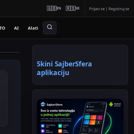
🇬🇧
🇷🇸
EN
SR
Prijavi se
|
Registruj se
TO
AI
Alati
Skini SajberSfera
aplikaciju