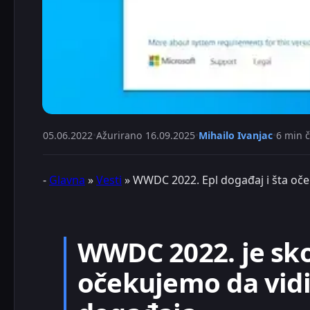
05.06.2022
•
Ažurirano
16.09.2025
•
Mihailo Ivanjac
•
6 min č
-
Glavna
»
Vesti
»
WWDC 2022. Epl događaj i šta oček
WWDC 2022. je sko
očekujemo da vid