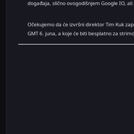
događaja, slično ovogodišnjem Google IO, ali 
Očekujemo da će izvršni direktor Tim Kuk zap
GMT 6. juna, a koje će biti besplatno za strim