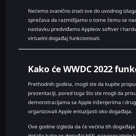
Nećemo zvanično znati sve do uvodnog izlaga
sprečava da razmišljamo o tome čemu se nad
nastavku predviđamo Appleov softver i har
virtuelni događaj funkcionisati.
Kako će WWDC 2022 funkc
Prethodnih godina, mogli ste da kupite propus
prezentaciji, pored toga što ste mogli da pr
demonstracijama sa Apple inženjerima i drugi
organizovali Apple entuzijasti oko događaja.
Ove godine izgleda da će većina tih događaja 
detalja kako se događaj bliži, najverovatnije