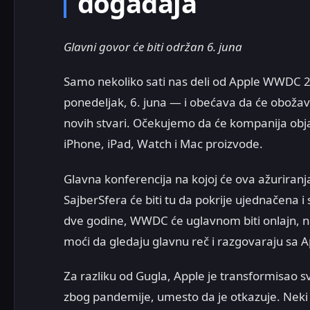
događaja
Glavni govor će biti održan 6. juna
Samo nekoliko sati nas deli od Apple WWDC 2
ponedeljak, 6. juna — i obećava da će obož
novih stvari. Očekujemo da će kompanija obja
iPhone, iPad, Watch i Mac proizvode.
Glavna konferencija na kojoj će ova ažuriranja
SajberSfera će biti tu da pokrije ujednačena i 
dve godine, WWDC će uglavnom biti onlajn,
moći da gledaju glavnu reč i razgovaraju sa 
Za razliku od Gugla, Apple je transformisao
zbog pandemije, umesto da je otkazuje. Neki su