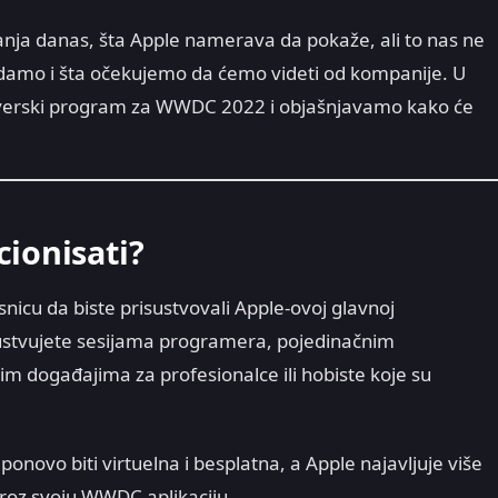
nja danas, šta Apple namerava da pokaže, ali to nas ne
amo i šta očekujemo da ćemo videti od kompanije. U
dverski program za WWDC 2022 i objašnjavamo kako će
ionisati?
nicu da biste prisustvovali Apple-ovoj glavnoj
isustvujete sesijama programera, pojedinačnim
m događajima za profesionalce ili hobiste koje su
ponovo biti virtuelna i besplatna, a Apple najavljuje više
 kroz svoju WWDC aplikaciju.