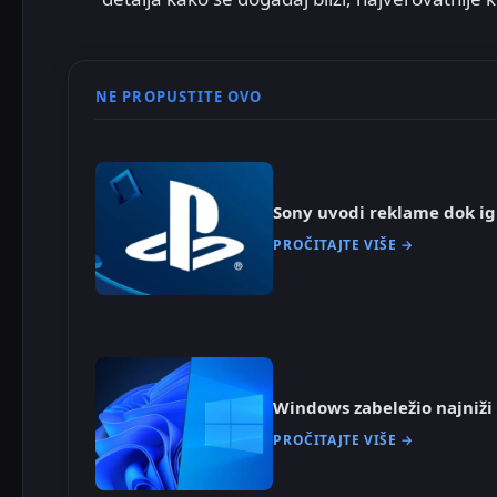
NE PROPUSTITE OVO
Sony uvodi reklame dok ig
PROČITAJTE VIŠE →
Windows zabeležio najniži 
PROČITAJTE VIŠE →