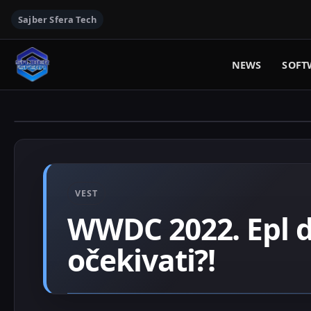
Sajber Sfera Tech
NEWS
SOFT
VEST
WWDC 2022. Epl d
očekivati?!