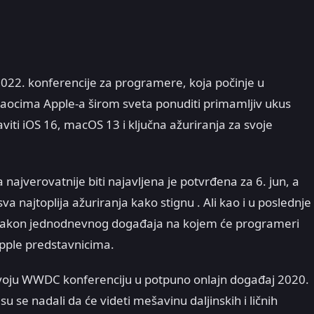
022. konferencije za programere, koja počinje u
avaocima Apple-a širom sveta ponuditi primamljiv ukus
viti iOS 16, macOS 13 i ključna ažuriranja za svoje
 najverovatnije biti najavljena je potvrđena za 6. jun, a
sva najtoplija ažuriranja kako stignu . Ali kao i u poslednje
 nakon jednodnevnog događaja na kojem će programeri
Apple predstavnicima.
 svoju WWDC konferenciju u potpuno onlajn događaj 2020.
 se nadali da će videti mešavinu daljinskih i ličnih