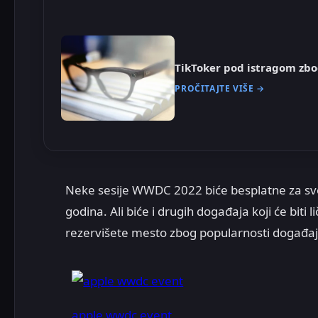
TikToker pod istragom zb
PROČITAJTE VIŠE →
Neke sesije WWDC 2022 biće besplatne za sve
godina. Ali biće i drugih događaja koji će biti
rezervišete mesto zbog popularnosti događaj
apple wwdc event