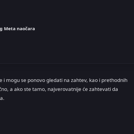
og Meta naočara
 i mogu se ponovo gledati na zahtev, kao i prethodnih
 lično, a ako ste tamo, najverovatnije će zahtevati da
a.