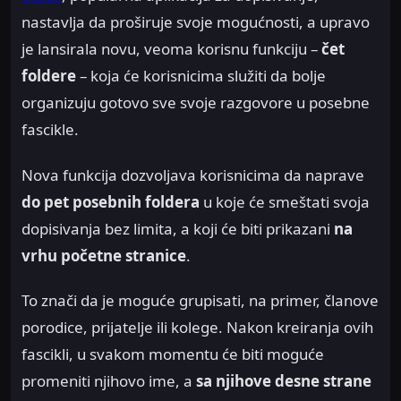
nastavlja da proširuje svoje mogućnosti, a upravo
je lansirala novu, veoma korisnu funkciju –
čet
foldere
– koja će korisnicima služiti da bolje
organizuju gotovo sve svoje razgovore u posebne
fascikle.
Nova funkcija dozvoljava korisnicima da naprave
do pet posebnih foldera
u koje će smeštati svoja
dopisivanja bez limita, a koji će biti prikazani
na
vrhu početne stranice
.
To znači da je moguće grupisati, na primer, članove
porodice, prijatelje ili kolege. Nakon kreiranja ovih
fascikli, u svakom momentu će biti moguće
promeniti njihovo ime, a
sa njihove desne strane