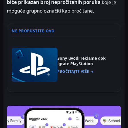
biće prikazan broj nepročitanih poruka
koje je
moguće grupno označiti kao pročitane.
NE PROPUSTITE OVO
Sony uvodi reklame dok
igrate PlayStation
PROČITAJTE VIŠE →