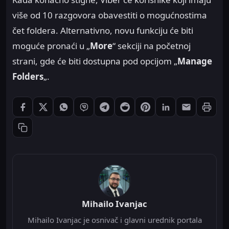
više od 10 razgovora obavestiti o mogućnostima
čet foldera. Alternativno, novu funkciju će biti
moguće pronaći u „
More
“ sekciji na početnoj
strani, gde će biti dostupna pod opcijom „
Manage
Folders
„.
Štampaj
Podeli: Facebook
Podeli: X
Podeli: WhatsApp
Podeli: Viber
Podeli: Telegram
Podeli: Reddit
Podeli: Pinterest
Podeli: LinkedIn
Podeli: Ema
Kopiraj link
Mihailo Ivanjac
Mihailo Ivanjac je osnivač i glavni urednik portala