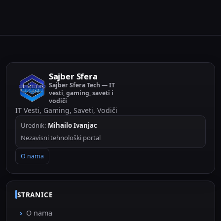
Sajber Sfera
Sajber Sfera Tech — IT
vesti, gaming, saveti i
vodiči
IT Vesti, Gaming, Saveti, Vodiči
Urednik:
Mihailo Ivanjac
Nezavisni tehnološki portal
O nama
STRANICE
O nama