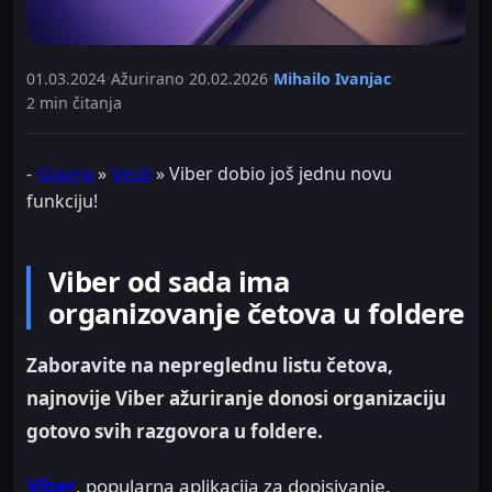
01.03.2024
•
Ažurirano
20.02.2026
•
Mihailo Ivanjac
•
2 min čitanja
-
Glavna
»
Vesti
»
Viber dobio još jednu novu
funkciju!
Viber od sada ima
organizovanje četova u foldere
Zaboravite na nepreglednu listu četova,
najnovije Viber ažuriranje donosi organizaciju
gotovo svih razgovora u foldere.
Viber
, popularna aplikacija za dopisivanje,