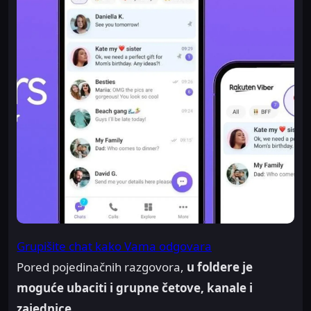
Grupišite chat kako Vama odgovara
Pored pojedinačnih razgovora,
u foldere je
moguće ubaciti i grupne četove, kanale i
zajednice
.