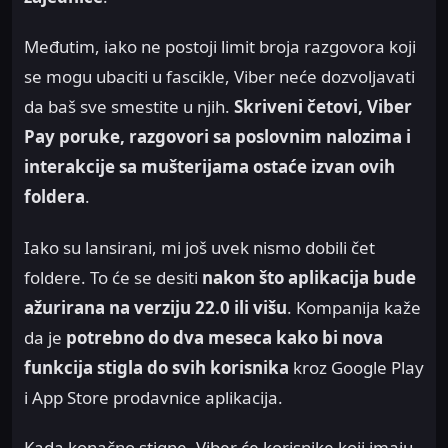
Međutim, iako ne postoji limit broja razgovora koji
se mogu ubaciti u fascikle, Viber neće dozvoljavati
da baš sve smestite u njih.
Skriveni četovi, Viber
Pay poruke, razgovori sa poslovnim nalozima i
interakcije sa mušterijama ostaće izvan ovih
foldera
.
Iako su lansirani, mi još uvek nismo dobili čet
foldere. To će se desiti
nakon što aplikacija bude
ažurirana na verziju 22.0 ili višu
. Kompanija kaže
da je
potrebno do dva meseca kako bi nova
funkcija stigla do svih korisnika
kroz Google Play
i App Store prodavnice aplikacija.
Kada konačno stigne, Viber će korisnike koji imaju