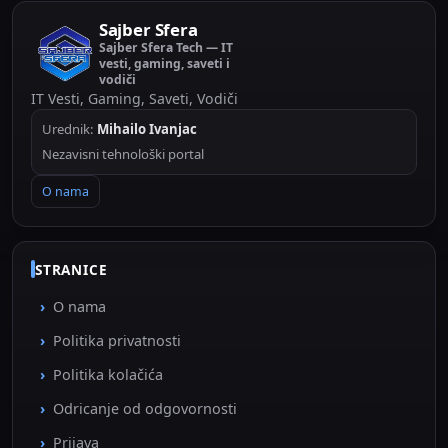
Sajber Sfera
Sajber Sfera Tech — IT
vesti, gaming, saveti i
vodiči
IT Vesti, Gaming, Saveti, Vodiči
Urednik:
Mihailo Ivanjac
Nezavisni tehnološki portal
O nama
STRANICE
O nama
Politika privatnosti
Politika kolačića
Odricanje od odgovornosti
Prijava