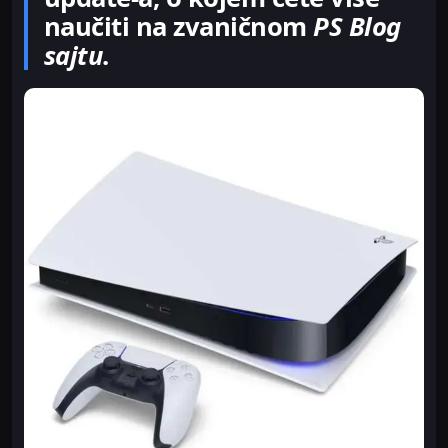
naučiti na zvaničnom
PS Blog
sajtu
.