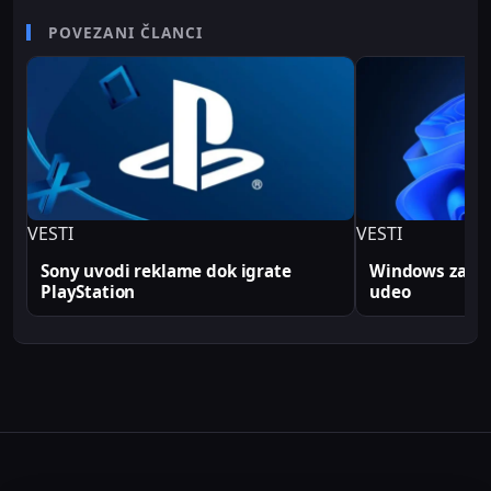
karijere radio je kao televizijski spiker/voditelj i
senior video editor na RTV Belle amie, što mu
POVEZANI ČLANCI
omogućava da tehničke teme predstavi jasno i
profesionalno. Sve tehničke analize i konfiguracije
na Sajber Sfera portalu zasnovane su na realnim
produkcionim implementacijama.
VESTI
VESTI
Sony uvodi reklame dok igrate
Windows zabele
PlayStation
udeo