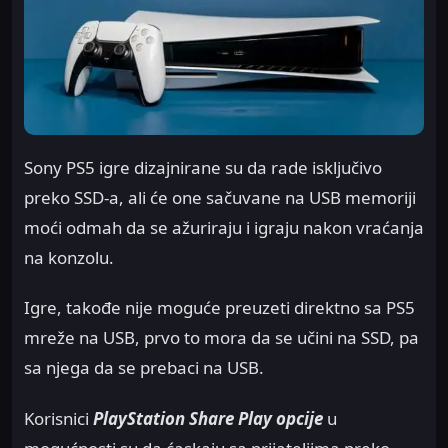
Sony PS5 igre dizajnirane su da rade isključivo
preko SSD-a, ali će one sačuvane na USB memoriji
moći odmah da se ažuriraju i igraju nakon vraćanja
na konzolu.
Igre, takođe nije moguće preuzeti direktno sa PS5
mreže na USB, prvo to mora da se učini na SSD, pa
sa njega da se prebaci na USB.
Korisnici
PlayStation Share Play opcije
u