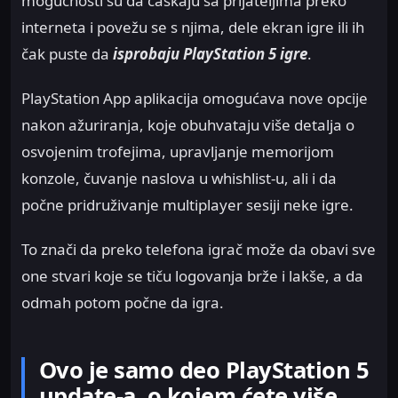
mogućnosti su da ćaskaju sa prijateljima preko
interneta i povežu se s njima, dele ekran igre ili ih
čak puste da
isprobaju PlayStation 5 igre
.
PlayStation App aplikacija omogućava nove opcije
nakon ažuriranja, koje obuhvataju više detalja o
osvojenim trofejima, upravljanje memorijom
konzole, čuvanje naslova u whishlist-u, ali i da
počne pridruživanje multiplayer sesiji neke igre.
To znači da preko telefona igrač može da obavi sve
one stvari koje se tiču logovanja brže i lakše, a da
odmah potom počne da igra.
Ovo je samo deo PlayStation 5
update-a, o kojem ćete više