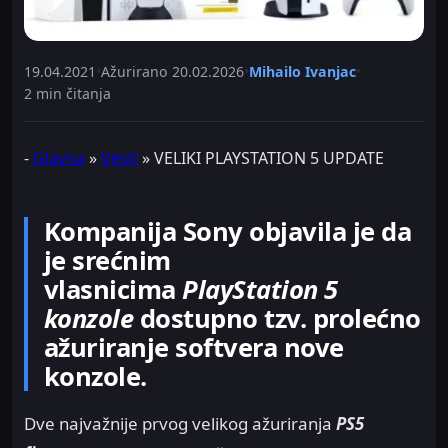
19.04.2021
•
Ažurirano
20.02.2026
•
Mihailo Ivanjac
•
2 min čitanja
-
Glavna
»
Vesti
»
VELIKI PLAYSTATION 5 UPDATE
Kompanija Sony objavila je da
je srećnim
vlasnicima
PlayStation 5
konzole
dostupno tzv. prolećno
ažuriranje softvera nove
konzole.
Dve najvažnije prvog velikog ažuriranja
PS5