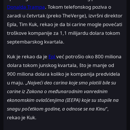
Donalda Trampa
. Tokom telefonskog poziva o
zaradi u četvrtak (preko TheVerge), izvršni direktor
Epla, Tim Kuk, rekao je da bi carine mogle povećati
troškove kompanije za 1,1 milijardu dolara tokom
septembarskog kvartala.
Kuk je rekao da je
Epl
već potrošio oko 800 miliona
dolara tokom junskog kvartala, što je manje od
900 miliona dolara koliko je kompanija predvidela
u maju. „
Najveći deo carina koje smo platili bile su
carine iz Zakona o međunarodnim vanrednim
ekonomskim ovlašćenjima (IEEPA) koje su stupile na
snagu početkom godine, a odnose se na Kinu
“,
rekao je Kuk.