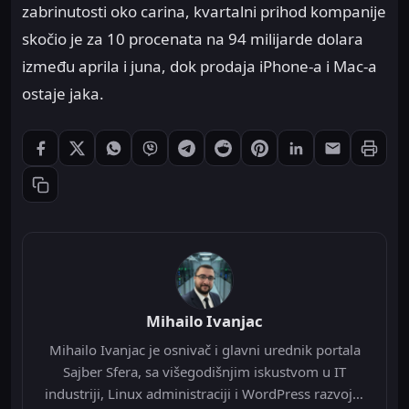
zabrinutosti oko carina, kvartalni prihod kompanije
skočio je za 10 procenata na 94 milijarde dolara
između aprila i juna, dok prodaja iPhone-a i Mac-a
ostaje jaka.
Štampaj
Podeli: Facebook
Podeli: X
Podeli: WhatsApp
Podeli: Viber
Podeli: Telegram
Podeli: Reddit
Podeli: Pinterest
Podeli: LinkedIn
Podeli: Ema
Kopiraj link
Mihailo Ivanjac
Mihailo Ivanjac je osnivač i glavni urednik portala
Sajber Sfera, sa višegodišnjim iskustvom u IT
industriji, Linux administraciji i WordPress razvoju.