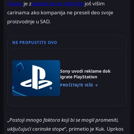
Tramp
je z
apretio da će ciljati Epl
još višim
carinama ako kompanija ne preseli deo svoje
proizvodnje u SAD.
NE PROPUSTITE OVO
Sony uvodi reklame dok
igrate PlayStation
PROČITAJTE VIŠE →
„
Postoji mnogo faktora koji bi se mogli promeniti,
uključujući carinske stope
“, primetio je Kuk. Uprkos