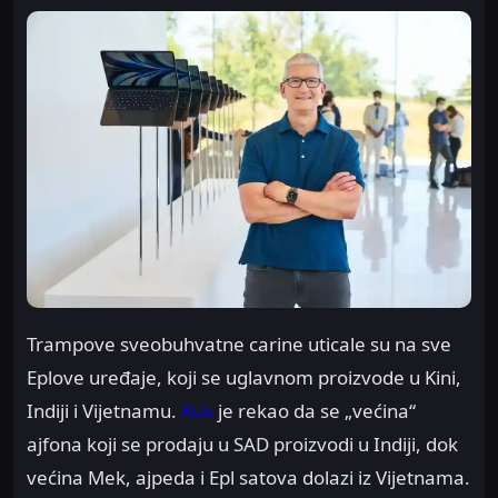
Trampove sveobuhvatne carine uticale su na sve
Eplove uređaje, koji se uglavnom proizvode u Kini,
Indiji i Vijetnamu.
Kuk
je rekao da se „većina“
ajfona koji se prodaju u SAD proizvodi u Indiji, dok
većina Mek, ajpeda i Epl satova dolazi iz Vijetnama.