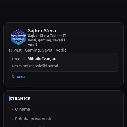
Sajber Sfera
Sajber Sfera Tech — IT
vesti, gaming, saveti i
vodiči
IT Vesti, Gaming, Saveti, Vodiči
Urednik:
Mihailo Ivanjac
Nezavisni tehnološki portal
O nama
STRANICE
O nama
Politika privatnosti