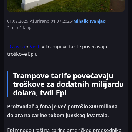
01.08.2025
•
Ažurirano
01.07.2026
•
Mihailo Ivanjac
•
2 min čitanja
-
Glavna
»
Vesti
»
Trampove tarife povećavaju
troškove Eplu
Trampove tarife povećavaju
troškove za dodatnih milijardu
dolara, tvdi Epl
Proizvođač ajfona je već potrošio 800 miliona
dolara na carine tokom junskog kvartala.
Epl mnogo troši na carine američkog predsednika