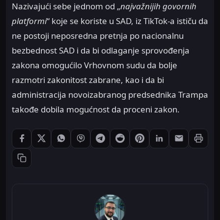
Nazivajući sebe jednom od „
najvažnijih govornih
platformi
“ koje se koriste u SAD, iz TikTok-a ističu da
ne postoji neposredna pretnja po nacionalnu
bezbednost SAD i da bi odlaganje sprovođenja
zakona omogućilo Vrhovnom sudu da bolje
razmotri zakonitost zabrane, kao i da bi
administracija novoizabranog predsednika Trampa
takođe dobila mogućnost da proceni zakon.
Štampaj
Podeli: Facebook
Podeli: X
Podeli: WhatsApp
Podeli: Viber
Podeli: Telegram
Podeli: Reddit
Podeli: Pinterest
Podeli: LinkedIn
Podeli: Ema
Kopiraj link