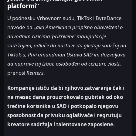
platformi“
U podnesku Vrhovnom sudu, TikTok i ByteDance
navode da „
ako Amerikanci propisno obavešteni o
navodnim rizicima ‘prikrivene’ manipulacije
sadržajem, odluče da nastave da gledaju sadržaj na
TikTok-u, Prvi amandman Ustava SAD im dozvoljava
da naprave taj izbor, oslobođen od cenzure vlasti
„,
prenosi
Reuters
.
Kompanije ističu da bi njihovo zatvaranje čak i
na mesec dana prouzrokovalo gubitak od oko
trećine korisnika u SAD i potkopalo njegovu
sposobnost da privuku oglašivače i regrutuju
kreatore sadržaja i talentovane zaposlene.