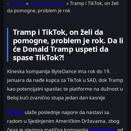
-
Glavna
»
Social Networks
»
Tramp i TikTok, on želi
da pomogne, problem je rok
Tramp i TikTok, on želi da
pomogne, problem je rok. Da li
će Donald Tramp uspeti da
spase TikTok?!
Kineska kompanija ByteDance ima rok do 19.
januara da nađe kupca za TikTok u SAD, dok Tramp
kao potencijalni spasilac te platforme na dužnost u
Beloj kući zvanično stupa jedan dan kasnije
TikTok
ulaže poslednje napore da nastavi sa
radom u Sjedinjenim Američkim Državama, zbog
čega je njegova matična kompanija
ByteDance
od