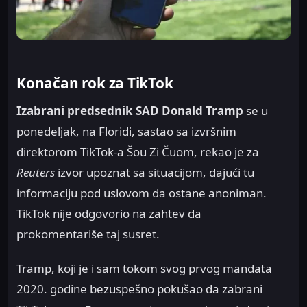
Konačan rok za TikTok
Izabrani predsednik SAD
Donald Tramp
se u
ponedeljak, na Floridi, sastao sa izvršnim
direktorom TikTok-a Šou Zi Čuom, rekao je za
Reuters
izvor upoznat sa situacijom, dajući tu
informaciju pod uslovom da ostane anoniman.
TikTok nije odgovorio na zahtev da
prokomentariše taj susret.
Tramp, koji je i sam tokom svog prvog mandata
2020. godine bezuspešno pokušao da zabrani