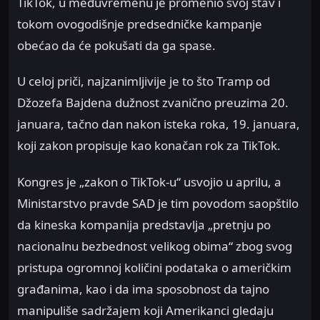
TikTok, u međuvremenu je promenio svoj stav i
tokom ovogodišnje predsedničke kampanje
obećao da će pokušati da ga spase.
U celoj priči, najzanimljivije je to što Tramp od
Džozefa Bajdena dužnost zvanično preuzima 20.
januara, tačno dan nakon isteka roka, 19. januara,
koji zakon propisuje kao konačan rok za TikTok.
Kongres je „zakon o TikTok-u“ usvojio u aprilu, a
Ministarstvo pravde SAD je tim povodom saopštilo
da kineska kompanija predstavlja „pretnju po
nacionalnu bezbednost velikog obima“ zbog svog
pristupa ogromnoj količini podataka o američkim
građanima, kao i da ima sposobnost da tajno
manipuliše sadržajem koji Amerikanci gledaju