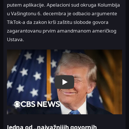
putem aplikacije. Apelacioni sud okruga Kolumbija
u Vašingtonu 6. decembra je odbacio argumente
TikTok-a da zakon krši zaštitu slobode govora
zagarantovanu prvim amandmanom američkog
Ustava.
Play
Jedna od „najvažnijih govornih