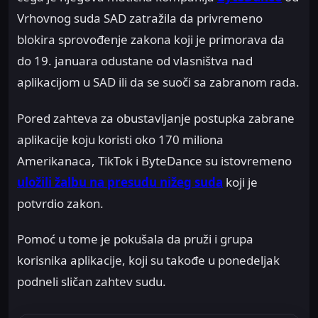
Vrhovnog suda SAD zatražila da privremeno
blokira sprovođenje zakona koji je primorava da
do 19. januara odustane od vlasništva nad
aplikacijom u SAD ili da se suoči sa zabranom rada.
Pored zahteva za obustavljanje postupka zabrane
aplikacije koju koristi oko 170 miliona
Amerikanaca, TikTok i ByteDance su istovremeno
uložili žalbu na presudu nižeg suda
koji je
potvrdio zakon.
Pomoć u tome je pokušala da pruži i grupa
korisnika aplikacije, koji su takođe u ponedeljak
podneli sličan zahtev sudu.