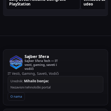
PlayStation
udeo
Sajber Sfera
Sajber Sfera Tech — IT
vesti, gaming, saveti i
vodiči
IT Vesti, Gaming, Saveti, Vodiči
Urednik:
Mihailo Ivanjac
Nezavisni tehnološki portal
O nama