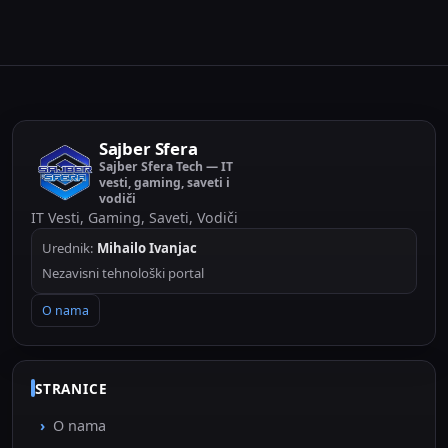
Sajber Sfera
Sajber Sfera Tech — IT
vesti, gaming, saveti i
vodiči
IT Vesti, Gaming, Saveti, Vodiči
Urednik:
Mihailo Ivanjac
Nezavisni tehnološki portal
O nama
STRANICE
O nama