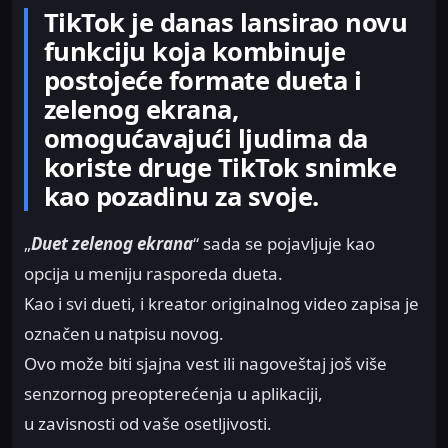
TikTok je danas lansirao novu
funkciju koja kombinuje
postojeće formate dueta i
zelenog ekrana,
omogućavajući ljudima da
koriste druge TikTok snimke ​​
kao pozadinu za svoje.
„
Duet zelenog ekrana
“ sada se pojavljuje kao
opcija u meniju rasporeda dueta.
Kao i svi dueti, i kreator originalnog video zapisa je
označen u natpisu novog.
Ovo može biti sjajna vest ili nagoveštaj još više
senzornog preopterećenja u aplikaciji,
u zavisnosti od vaše osetljivosti.