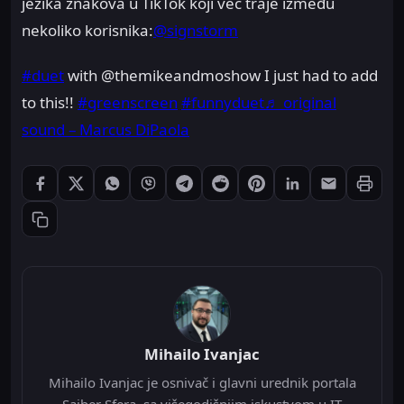
jezika znakova u TikTok koji već traje između
nekoliko korisnika:
@signstorm
#duet
with @themikeandmoshow I just had to add
to this!!
#greenscreen
#funnyduet
♬ original
sound – Marcus DiPaola
Štampaj
Podeli: Facebook
Podeli: X
Podeli: WhatsApp
Podeli: Viber
Podeli: Telegram
Podeli: Reddit
Podeli: Pinterest
Podeli: LinkedIn
Podeli: Ema
Kopiraj link
Mihailo Ivanjac
Mihailo Ivanjac je osnivač i glavni urednik portala