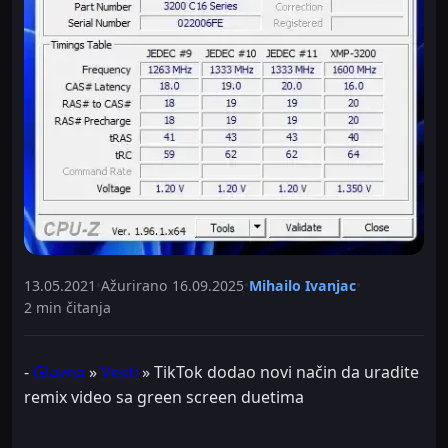
13.05.2021
•
Ažurirano
16.09.2025
•
Mihailo Ivanjac
•
2 min čitanja
-
Glavna
»
Vesti
»
TikTok dodao novi način da uradite
remix video sa green screen duetima