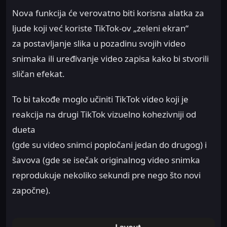
Nova funkcija će verovatno biti korisna alatka za
ljude koji već koriste TikTok-ov „zeleni ekran“
za postavljanje slika u pozadinu svojih video
snimaka ili uređivanje video zapisa kako bi stvorili
sličan efekat.
To bi takođe moglo učiniti TikTok video ​​koji je
reakcija na drugi TikTok ​​vizuelno kohezivniji od
dueta
(gde su video snimci popločani jedan do drugog) i
šavova (gde se isečak originalnog video snimka
reprodukuje nekoliko sekundi pre nego što novi
započne).