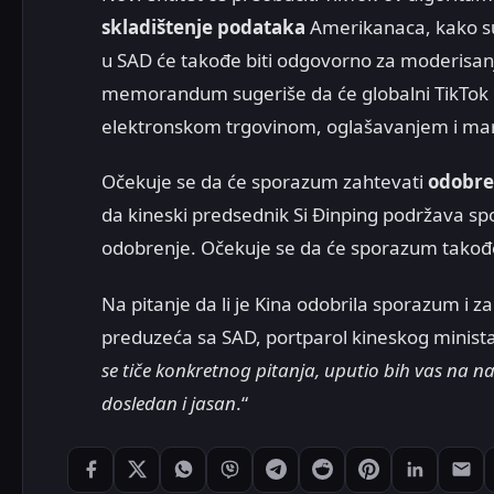
skladištenje podataka
Amerikanaca, kako su 
u SAD će takođe biti odgovorno za moderisa
memorandum sugeriše da će globalni TikTok en
elektronskom trgovinom, oglašavanjem i mar
Očekuje se da će sporazum zahtevati
odobre
da kineski predsednik Si Đinping podržava sp
odobrenje. Očekuje se da će sporazum takođ
Na pitanje da li je Kina odobrila sporazum i
preduzeća sa SAD, portparol kineskog minista
se tiče konkretnog pitanja, uputio bih vas na nad
dosledan i jasan
.“
Podeli: Facebook
Podeli: X
Podeli: WhatsApp
Podeli: Viber
Podeli: Telegram
Podeli: Reddit
Podeli: Pintere
Podeli: L
Pode