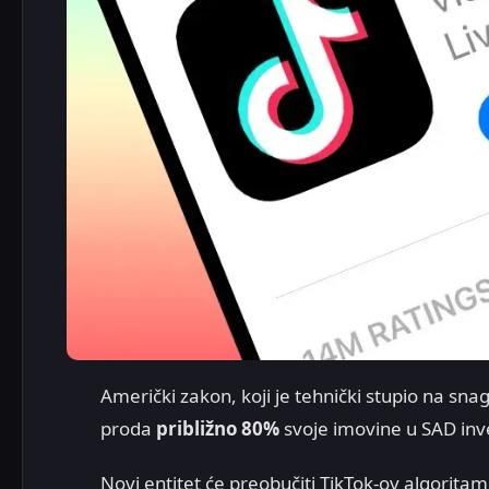
Američki zakon, koji je tehnički stupio na sna
proda
približno 80%
svoje imovine u SAD inv
Novi entitet će preobučiti TikTok-ov algorita