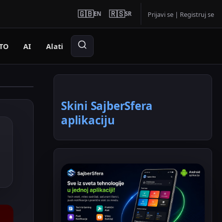
🇬🇧
🇷🇸
EN
SR
Prijavi se
|
Registruj se
TO
AI
Alati
Skini SajberSfera
aplikaciju