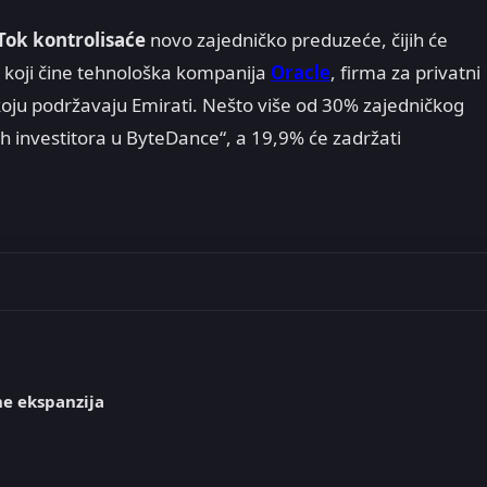
ok kontrolisaće
novo zajedničko preduzeće, čijih će
a koji čine tehnološka kompanija
Oracle
, firma za privatni
oju podržavaju Emirati. Nešto više od 30% zajedničkog
́ih investitora u ByteDance“, a 19,9% će zadržati
e ekspanzija