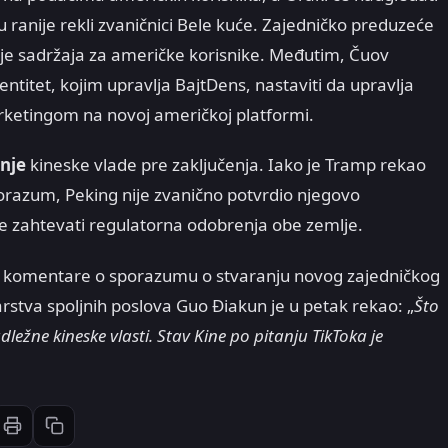
ranije rekli zvaničnici Bele kuće. Zajedničko preduzeće
nje sadržaja za američke korisnike. Međutim, Čuov
titet, kojim upravlja BajtDens, nastaviti da upravlja
ketingom na novoj američkoj platformi.
nje
kineske vlade pre zaključenja. Iako je Tramp rekao
orazum, Peking nije zvanično potvrdio njegovo
e zahtevati regulatorna odobrenja obe zemlje.
 za komentare o sporazumu o stvaranju novog zajedničkog
rstva spoljnih poslova Guo Điakun je u petak rekao: „
Što
ležne kineske vlasti. Stav Kine po pitanju TikToka je
Štampaj članak
Kopiraj link
st
inkedIn
li: Email