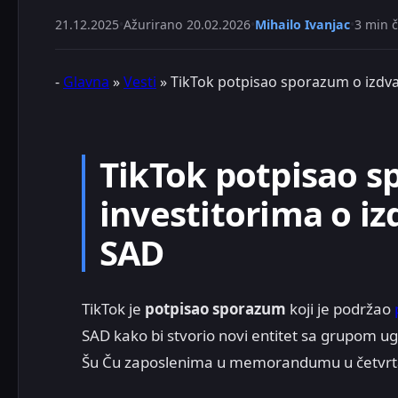
21.12.2025
•
Ažurirano
20.02.2026
•
Mihailo Ivanjac
•
3 min č
-
Glavna
»
Vesti
»
TikTok potpisao sporazum o izdva
TikTok potpisao s
investitorima o iz
SAD
TikTok je
potpisao sporazum
koji je podržao
SAD kako bi stvorio novi entitet sa grupom ug
Šu Ču zaposlenima u memorandumu u četvrt