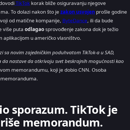
 dovodi
TikTok
korak bliže osiguravanju njegove
ma. To dolazi nakon što je
zakon usvojen
prošle godine
zdvoji od matične kompanije,
ByteDance
, ili da bude
e više puta
odlagao
sprovođenje zakona dok je težio
aplikacijom u američko vlasništvo.
ezi sa novim zajedničkim poduhvatom TikTok-a u SAD,
 da nastave da otkrivaju svet beskrajnih mogućnosti kao
u svom memorandumu, koji je dobio CNN. Osoba
ost memoranduma.
vio sporazum. TikTok je
ariše memorandum.