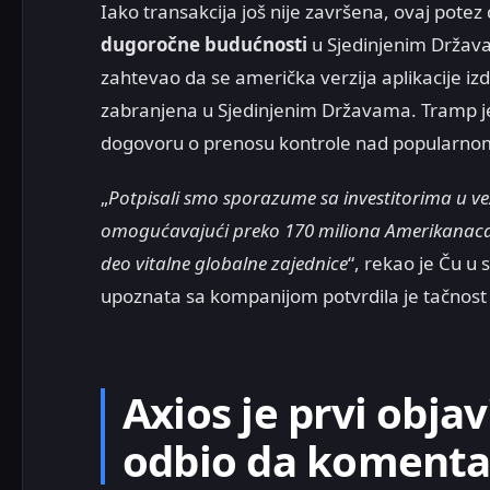
Iako transakcija još nije završena, ovaj potez
dugoročne budućnosti
u Sjedinjenim Država
zahtevao da se američka verzija aplikacije i
zabranjena u Sjedinjenim Državama. Tramp j
dogovoru o prenosu kontrole nad popularnom 
„
Potpisali smo sporazume sa investitorima u v
omogućavajući preko 170 miliona Amerikanaca
deo vitalne globalne zajednice
“, rekao je Ču 
upoznata sa kompanijom potvrdila je tačn
Axios je prvi obja
odbio da koment