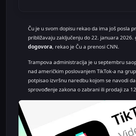
Ču je u svom dopisu rekao da ima još posla pre
približavaju zaključenju do 22. januara 2026.
dogovora
, rekao je Ču a prenosi CNN.
Trampova administracija je u septembru saopš
nad američkim poslovanjem TikTok-a na grupu
potpisao izvršnu naredbu kojom se navodi d
sprovođenje zakona o zabrani ili prodaji za 12