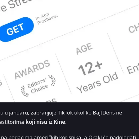
gu u januaru, zabranjuje TikTok ukoliko BajtDens ne
estitorima
koji nisu iz Kine
.
m na podacima američkih korisnika, a Orakl će nadgledati