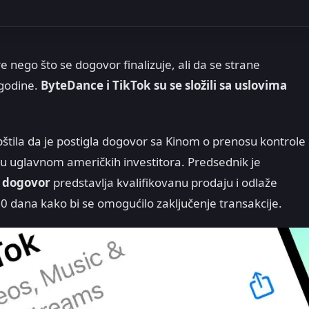
 nego što se dogovor finalizuje, ali da se strane
 godine.
ByteDance i TikTok su se složili sa uslovima
tila da je postigla dogovor sa Kinom o prenosu kontrole
 uglavnom američkih investitora. Predsednik je
a
dogovor
predstavlja kvalifikovanu prodaju i odlaže
0 dana kako bi se omogućilo zaključenje transakcije.