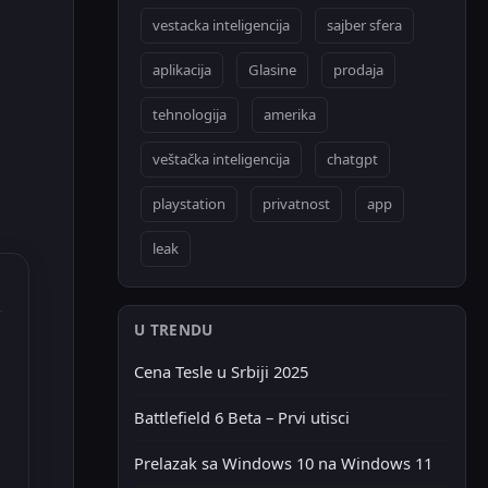
vestacka inteligencija
sajber sfera
aplikacija
Glasine
prodaja
tehnologija
amerika
veštačka inteligencija
chatgpt
playstation
privatnost
app
leak
U TRENDU
Cena Tesle u Srbiji 2025
Battlefield 6 Beta – Prvi utisci
Prelazak sa Windows 10 na Windows 11