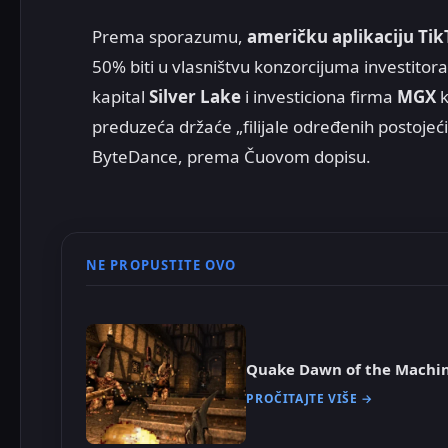
Prema sporazumu,
američku aplikaciju TikT
50% biti u vlasništvu konzorcijuma investitor
kapital
Silver Lake
i investiciona firma
MGX
k
preduzeća držaće „filijale određenih postojec
ByteDance, prema Čuovom dopisu.
NE PROPUSTITE OVO
Quake Dawn of the Machin
PROČITAJTE VIŠE →