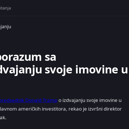
itanja
janju
porazum sa
dvajanju svoje imovine u
predsednik Donald Tramp
o izdvajanju svoje imovine u
lavnom američkih investitora, rekao je izvršni direktor
ak.