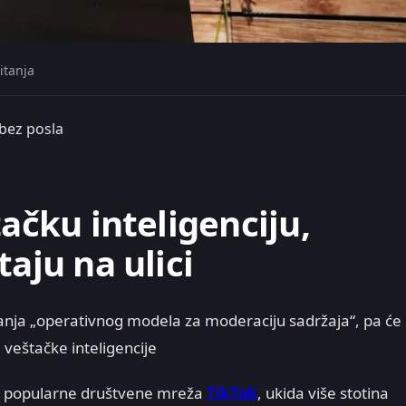
itanja
 bez posla
tačku inteligenciju,
taju na ulici
nja „operativnog modela za moderaciju sadržaja“, pa će
 veštačke inteligencije
a popularne društvene mreža
TikTok
, ukida više stotina