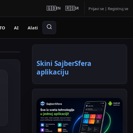
🇬🇧
🇷🇸
EN
SR
Prijavi se
|
Registruj se
TO
AI
Alati
Skini SajberSfera
aplikaciju