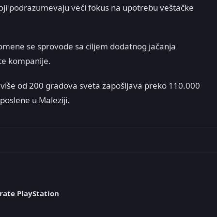
oji podrazumevaju veći fokus na upotrebu veštačke
omene se sprovode sa ciljem dodatnog jačanja
 te kompanije.
 u više od 200 gradova sveta zapošljava preko 110.000
poslene u Maleziji.
rate PlayStation