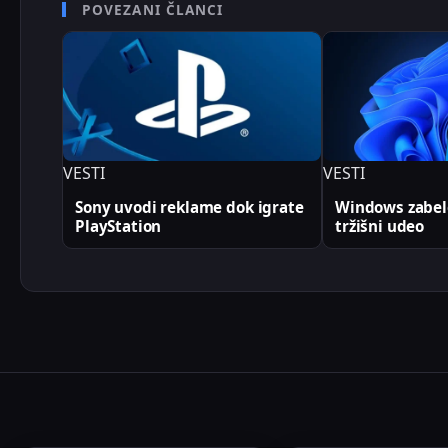
POVEZANI ČLANCI
VESTI
VESTI
Sony uvodi reklame dok igrate
Windows zabele
PlayStation
tržišni udeo