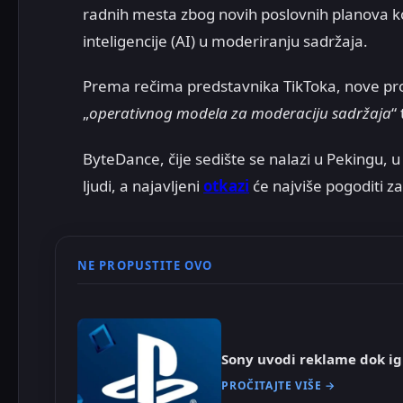
radnih mesta zbog novih poslovnih planova k
inteligencije (AI) u moderiranju sadržaja.
Prema rečima predstavnika TikToka, nove pr
„
operativnog modela za moderaciju sadržaja
“
ByteDance, čije sedište se nalazi u Pekingu,
ljudi, a najavljeni
otkazi
će najviše pogoditi za
NE PROPUSTITE OVO
Sony uvodi reklame dok ig
PROČITAJTE VIŠE →