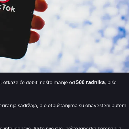
i
, otkaze će dobiti nešto manje od
500 radnika
, piše
riranja sadržaja, a o otpuštanjima su obavešteni putem
 inteligencije. Ali to nije sve, pošto kineska kompanija