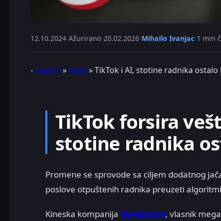
12.10.2024
•
Ažurirano
20.02.2026
•
Mihailo Ivanjac
•
1 min č
-
Glavna
»
Vesti
»
TikTok i AI, stotine radnika ostalo
TikTok forsira veš
stotine radnika os
Promene se sprovode sa ciljem dodatnog jača
poslove otpuštenih radnika preuzeti algoritmi
Kineska kompanija
ByteDance
, vlasnik meg