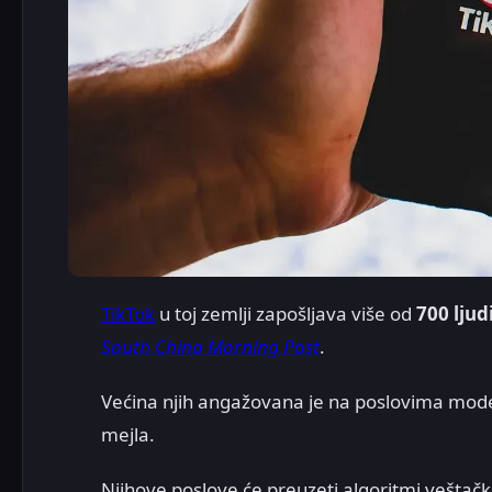
TikTok
u toj zemlji zapošljava više od
700 ljud
South China Morning Post
.
Većina njih angažovana je na poslovima mode
mejla.
Njihove poslove će preuzeti algoritmi veštačke