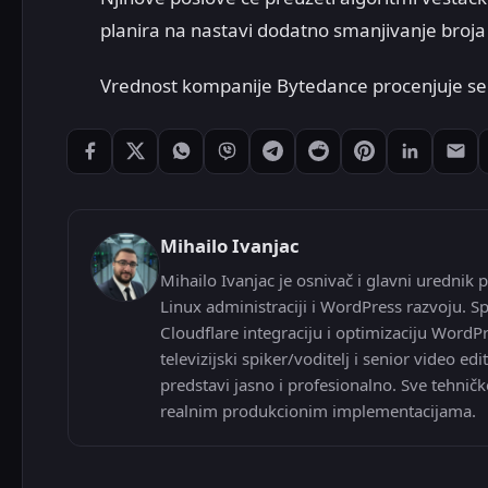
planira na nastavi dodatno smanjivanje broj
Vrednost kompanije Bytedance procenjuje se n
Podeli: Facebook
Podeli: X
Podeli: WhatsApp
Podeli: Viber
Podeli: Telegram
Podeli: Reddit
Podeli: Pintere
Podeli: L
Pode
Mihailo Ivanjac
Mihailo Ivanjac je osnivač i glavni urednik p
Linux administraciji i WordPress razvoju. Sp
Cloudflare integraciju i optimizaciju WordP
televizijski spiker/voditelj i senior video
predstavi jasno i profesionalno. Sve tehničk
realnim produkcionim implementacijama.