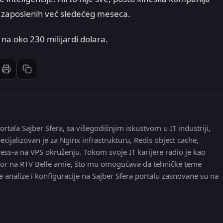
a zaposlenih već sledećeg meseca.
a oko 230 milijardi dolara.
Štampaj članak
Kopiraj link
st
inkedIn
li: Email
ortala Sajber Sfera, sa višegodišnjim iskustvom u IT industriji,
ecijalizovan je za Nginx infrastrukturu, Redis object cache,
ress-a na VPS okruženju. Tokom svoje IT karijere radio je kao
 editor na RTV Belle amie, što mu omogućava da tehničke teme
e analize i konfiguracije na Sajber Sfera portalu zasnovane su na