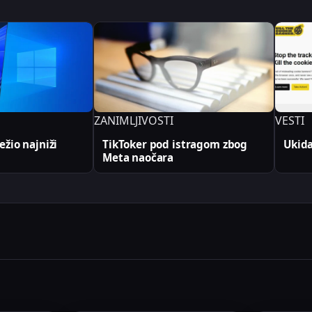
ZANIMLJIVOSTI
VESTI
žio najniži
TikToker pod istragom zbog
Ukida
Meta naočara