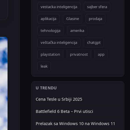
vestacka inteligencija
sajber sfera
aplikacija
Glasine
prodaja
tehnologija
amerika
veštačka inteligencija
chatgpt
playstation
privatnost
app
leak
U TRENDU
Cena Tesle u Srbiji 2025
Battlefield 6 Beta – Prvi utisci
Prelazak sa Windows 10 na Windows 11