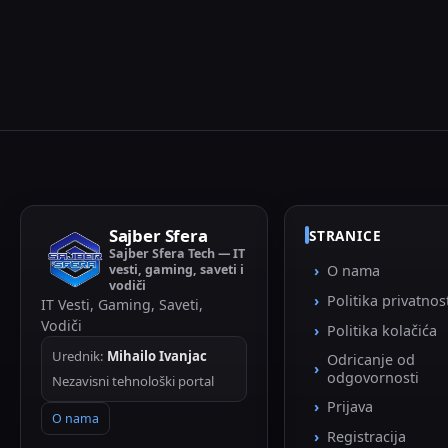
Sajber Sfera
STRANICE
Sajber Sfera Tech — IT
vesti, gaming, saveti i
O nama
vodiči
Politika privatnos
IT Vesti, Gaming, Saveti,
Vodiči
Politika kolačića
Urednik:
Mihailo Ivanjac
Odricanje od
odgovornosti
Nezavisni tehnološki portal
Prijava
O nama
Registracija