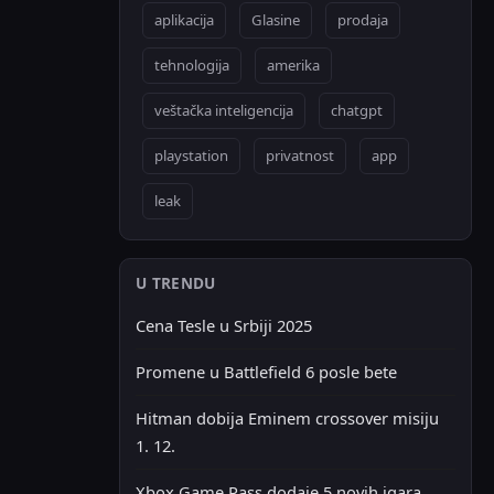
aplikacija
Glasine
prodaja
tehnologija
amerika
veštačka inteligencija
chatgpt
playstation
privatnost
app
leak
U TRENDU
Cena Tesle u Srbiji 2025
Promene u Battlefield 6 posle bete
Hitman dobija Eminem crossover misiju
1. 12.
Xbox Game Pass dodaje 5 novih igara