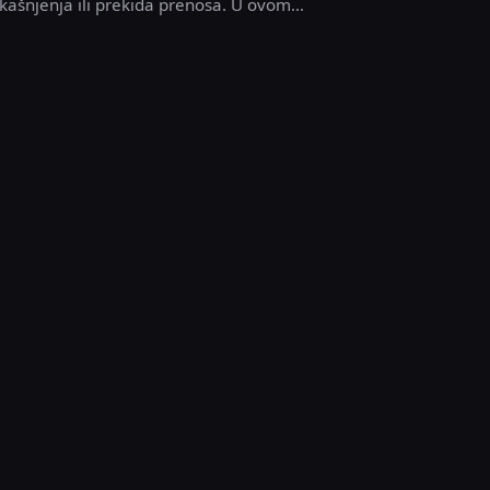
kašnjenja ili prekida prenosa. U ovom...