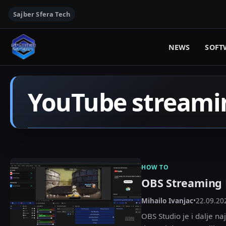
Sajber Sfera Tech
NEWS
SOFT
YouTube streami
HOW TO
OBS Streaming 
Mihailo Ivanjac
•
22.09.20
OBS Studio je i dalje n