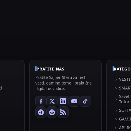
PRATITE NAS
KATEGO
Pratite Sajber Sferu za tech
VESTI
vesti, gaming teme i praktične
ti
SMAR
digitalne vodiče.
Savet
Tutori
SOFT
GAMI
APLIK