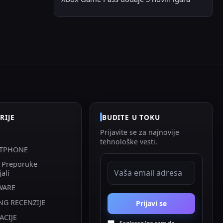
RIJE
BUDITE U TOKU
Prijavite se za najnovije
tehnološke vesti.
TPHONE
i Preporuke
EMAIL ADRESA
jali
WARE
NG RECENZIJE
Prijavi se
ACIJE
Saglasan/na sam da