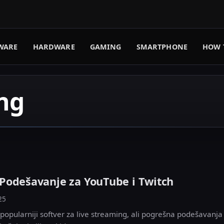
WARE
HARDWARE
GAMING
SMARTPHONE
HOW 
ng
Podešavanje za YouTube i Twitch
25
ajpopularniji softver za live streaming, ali pogrešna podešavanj