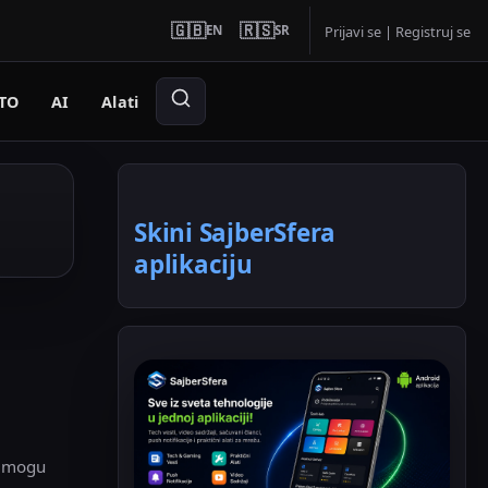
🇬🇧
🇷🇸
EN
SR
Prijavi se
|
Registruj se
TO
AI
Alati
Skini SajberSfera
aplikaciju
a mogu