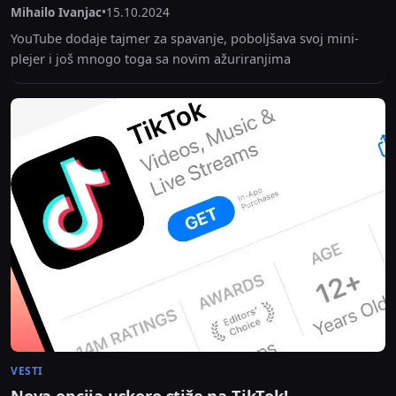
Mihailo Ivanjac
•
15.10.2024
YouTube dodaje tajmer za spavanje, poboljšava svoj mini-
plejer i još mnogo toga sa novim ažuriranjima
VESTI
Nova opcija uskoro stiže na TikTok!