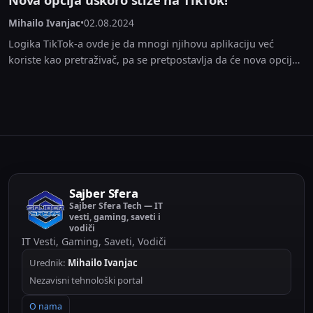
Mihailo Ivanjac
•
02.08.2024
Logika TikTok-a ovde je da mnogi njihovu aplikaciju već
koriste kao pretraživač, pa se pretpostavlja da će nova opcija
još više doprineti poboljšanju ukupnih...
Sajber Sfera
Sajber Sfera Tech — IT
vesti, gaming, saveti i
vodiči
IT Vesti, Gaming, Saveti, Vodiči
Urednik:
Mihailo Ivanjac
Nezavisni tehnološki portal
O nama