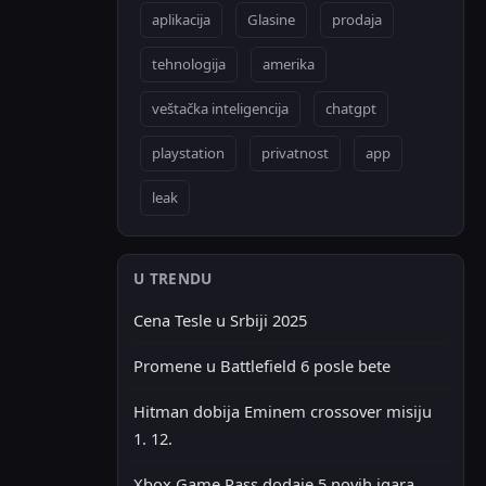
aplikacija
Glasine
prodaja
tehnologija
amerika
veštačka inteligencija
chatgpt
playstation
privatnost
app
leak
U TRENDU
Cena Tesle u Srbiji 2025
Promene u Battlefield 6 posle bete
Hitman dobija Eminem crossover misiju
1. 12.
Xbox Game Pass dodaje 5 novih igara