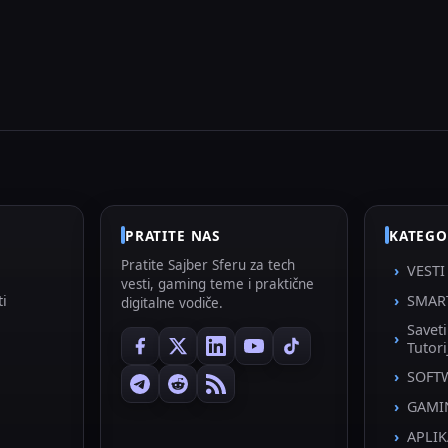
PRATITE NAS
KATEGO
Pratite Sajber Sferu za tech
VESTI
vesti, gaming teme i praktične
ti
SMAR
digitalne vodiče.
Savet
Tutori
SOFT
GAMI
APLIK