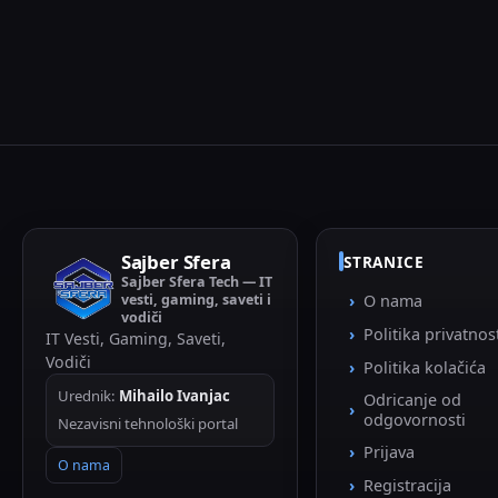
Sajber Sfera
STRANICE
Sajber Sfera Tech — IT
vesti, gaming, saveti i
O nama
vodiči
Politika privatnos
IT Vesti, Gaming, Saveti,
Vodiči
Politika kolačića
Urednik:
Mihailo Ivanjac
Odricanje od
odgovornosti
Nezavisni tehnološki portal
Prijava
O nama
Registracija