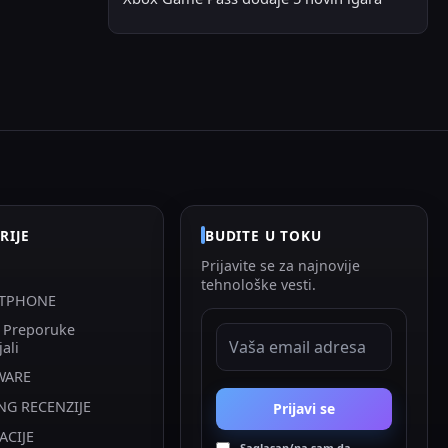
RIJE
BUDITE U TOKU
Prijavite se za najnovije
tehnološke vesti.
TPHONE
i Preporuke
EMAIL ADRESA
jali
WARE
NG RECENZIJE
Prijavi se
ACIJE
Saglasan/na sam da