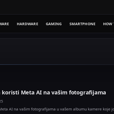
WARE
HARDWARE
GAMING
SMARTPHONE
HOW 
a koristi Meta AI na vašim fotografijama
25
i Meta AI na vašim fotografijama u vašem albumu kamere koje jo