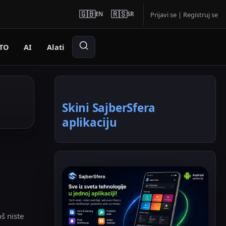
🇬🇧
🇷🇸
EN
SR
Prijavi se
|
Registruj se
TO
AI
Alati
Skini SajberSfera
aplikaciju
š niste