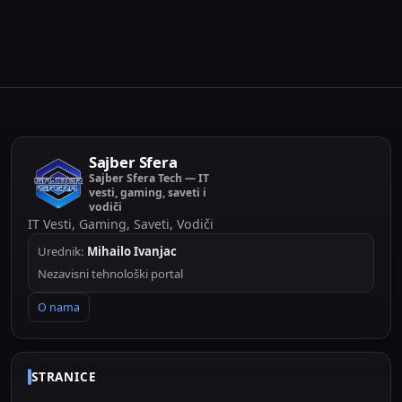
prodavnici počelo je tokom jesenje...
Sajber Sfera
Sajber Sfera Tech — IT
vesti, gaming, saveti i
vodiči
IT Vesti, Gaming, Saveti, Vodiči
Urednik:
Mihailo Ivanjac
Nezavisni tehnološki portal
O nama
STRANICE