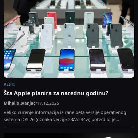
VESTI
Šta Apple planira za narednu godinu?
Mihailo Ivanjac
•
17.12.2025
Veliko curenje informacija iz rane beta verzije operativnog
sistema iOS 26 (oznaka verzije 23A5234w) potvrdilo je
dugotrajne glasine. Interna lista uređaja, do koje je...