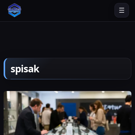
☰
spisak