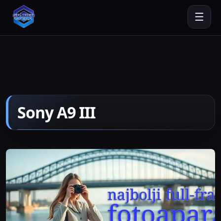
☰
Sony A9 III