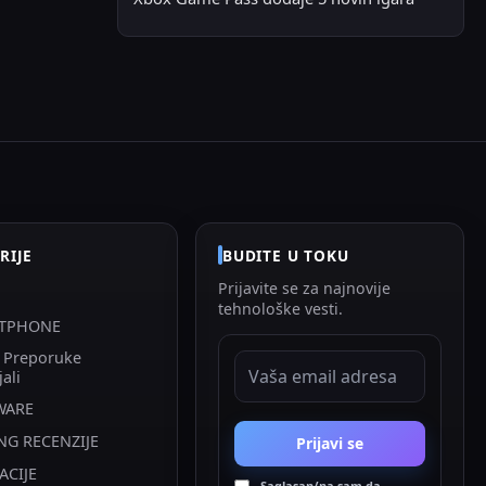
RIJE
BUDITE U TOKU
Prijavite se za najnovije
tehnološke vesti.
TPHONE
i Preporuke
EMAIL ADRESA
jali
WARE
NG RECENZIJE
Prijavi se
ACIJE
Saglasan/na sam da