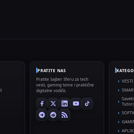
PRATITE NAS
KATEGO
Pratite Sajber Sferu za tech
VESTI
vesti, gaming teme i praktične
ti
SMAR
digitalne vodiče.
Savet
Tutori
SOFT
GAMI
APLIK