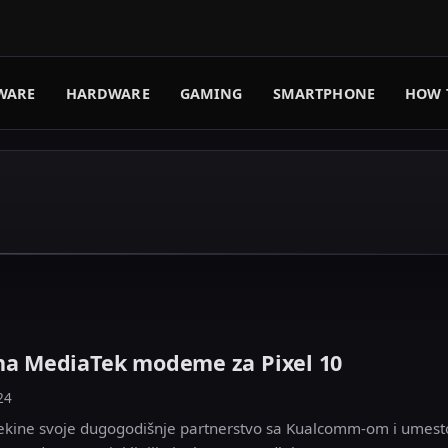
WARE
HARDWARE
GAMING
SMARTPHONE
HOW 
 na MediaTek modeme za Pixel 10
24
rekine svoje dugogodišnje partnerstvo sa Kualcomm-om i umest