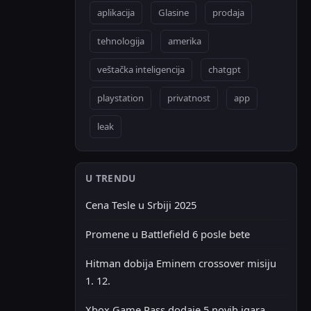
aplikacija
Glasine
prodaja
tehnologija
amerika
veštačka inteligencija
chatgpt
playstation
privatnost
app
leak
U TRENDU
Cena Tesle u Srbiji 2025
Promene u Battlefield 6 posle bete
Hitman dobija Eminem crossover misiju
1. 12.
Xbox Game Pass dodaje 5 novih igara