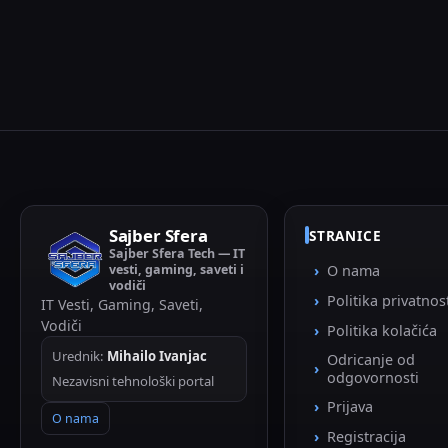
Sajber Sfera
STRANICE
Sajber Sfera Tech — IT
vesti, gaming, saveti i
O nama
vodiči
Politika privatnos
IT Vesti, Gaming, Saveti,
Vodiči
Politika kolačića
Urednik:
Mihailo Ivanjac
Odricanje od
odgovornosti
Nezavisni tehnološki portal
Prijava
O nama
Registracija