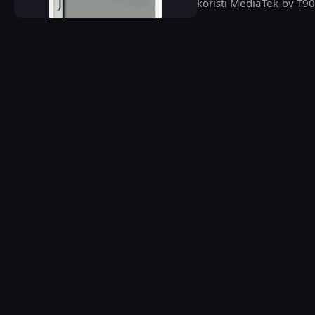
koristi MediaTek-ov T900