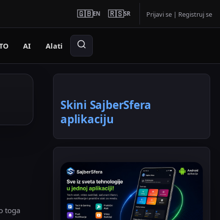
🇬🇧
🇷🇸
EN
SR
Prijavi se
|
Registruj se
TO
AI
Alati
Skini SajberSfera
aplikaciju
o toga