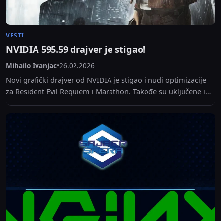
VESTI
NVIDIA 595.59 drajver je stigao!
Mihailo Ivanjac
•
26.02.2026
Novi grafički drajver od NVIDIA je stigao i nudi optimizacije
za Resident Evil Requiem i Marathon. Takođe su uključene i
ispravke grešaka koje su...