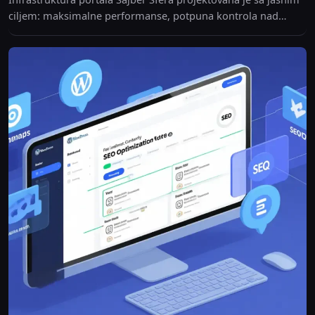
ciljem: maksimalne performanse, potpuna kontrola nad
serverskim slojem i visok bezbednosni standard bez
oslanjanja na generička...