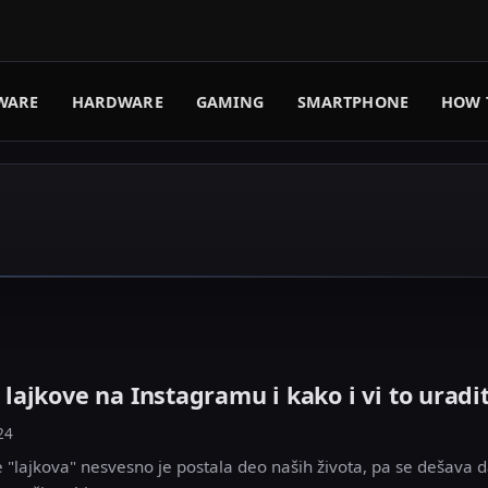
WARE
HARDWARE
GAMING
SMARTPHONE
HOW 
u lajkove na Instagramu i kako i vi to uradi
24
e "lajkova" nesvesno je postala deo naših života, pa se dešava 