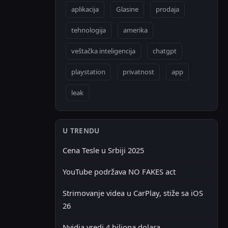
aplikacija
Glasine
prodaja
tehnologija
amerika
veštačka inteligencija
chatgpt
playstation
privatnost
app
leak
U TRENDU
Cena Tesle u Srbiji 2025
YouTube podržava NO FAKES act
Strimovanje videa u CarPlay, stiže sa iOS
26
Nvidia vredi 4 biliona dolara