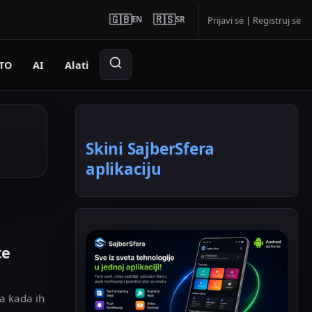
🇬🇧
🇷🇸
EN
SR
Prijavi se
|
Registruj se
TO
AI
Alati
Skini SajberSfera
aplikaciju
te
da kada ih