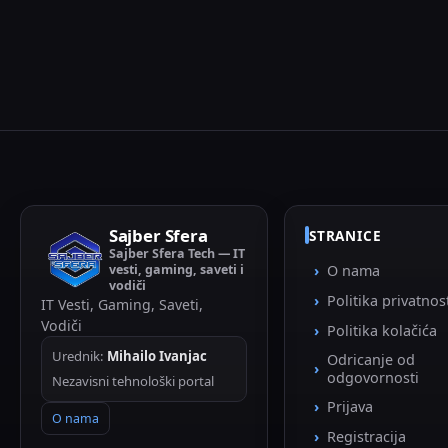
Sajber Sfera
STRANICE
Sajber Sfera Tech — IT
vesti, gaming, saveti i
O nama
vodiči
Politika privatnos
IT Vesti, Gaming, Saveti,
Vodiči
Politika kolačića
Urednik:
Mihailo Ivanjac
Odricanje od
odgovornosti
Nezavisni tehnološki portal
Prijava
O nama
Registracija