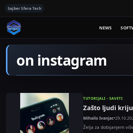
Sajber Sfera Tech
NEWS
SOFT
on instagram
TUTORIJALI - SAVETI
Zašto ljudi krij
Mihailo Ivanjac
•
29.10.20
Želja za dobijanjem viš