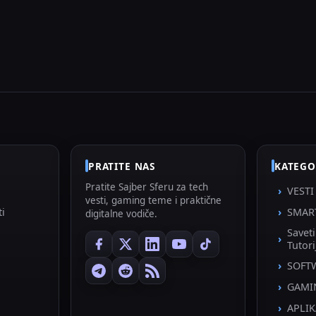
PRATITE NAS
KATEGO
Pratite Sajber Sferu za tech
VESTI
vesti, gaming teme i praktične
ti
SMAR
digitalne vodiče.
Savet
Tutori
SOFT
GAMI
APLIK