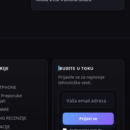
RIJE
BUDITE U TOKU
Prijavite se za najnovije
tehnološke vesti.
TPHONE
i Preporuke
EMAIL ADRESA
jali
WARE
NG RECENZIJE
Prijavi se
ACIJE
Saglasan/na sam da