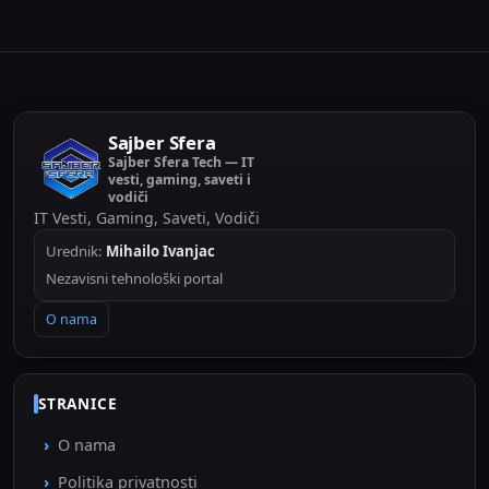
Sajber Sfera
Sajber Sfera Tech — IT
vesti, gaming, saveti i
vodiči
IT Vesti, Gaming, Saveti, Vodiči
Urednik:
Mihailo Ivanjac
Nezavisni tehnološki portal
O nama
STRANICE
O nama
Politika privatnosti