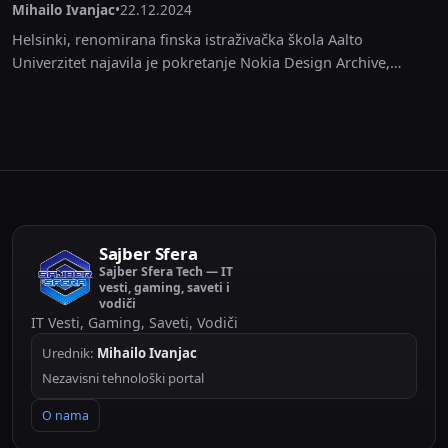
Mihailo Ivanjac
•
22.12.2024
Helsinki, renomirana finska istraživačka škola Aalto
Univerzitet najavila je pokretanje Nokia Design Archive,
besplatnog online portala koji održava približno 20.000
artikala i 959 GB...
Sajber Sfera
Sajber Sfera Tech — IT
vesti, gaming, saveti i
vodiči
IT Vesti, Gaming, Saveti, Vodiči
Urednik:
Mihailo Ivanjac
Nezavisni tehnološki portal
O nama