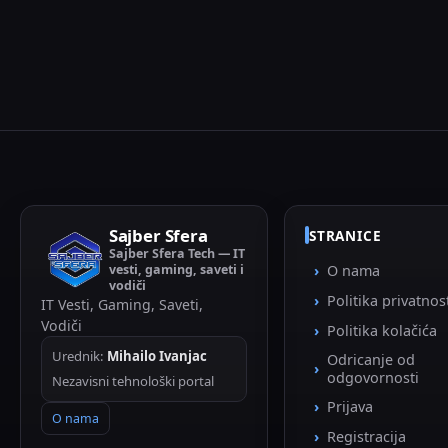
Sajber Sfera
STRANICE
Sajber Sfera Tech — IT
vesti, gaming, saveti i
O nama
vodiči
Politika privatnos
IT Vesti, Gaming, Saveti,
Vodiči
Politika kolačića
Urednik:
Mihailo Ivanjac
Odricanje od
odgovornosti
Nezavisni tehnološki portal
Prijava
O nama
Registracija