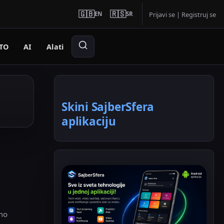
🇬🇧
🇷🇸
EN
SR
Prijavi se
|
Registruj se
TO
AI
Alati
Skini SajberSfera
aplikaciju
amo