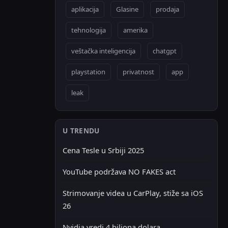
aplikacija
Glasine
prodaja
tehnologija
amerika
veštačka inteligencija
chatgpt
playstation
privatnost
app
leak
U TRENDU
Cena Tesle u Srbiji 2025
YouTube podržava NO FAKES act
Strimovanje videa u CarPlay, stiže sa iOS
26
Nvidia vredi 4 biliona dolara