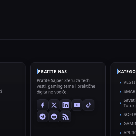
PRATITE NAS
KATEGO
Pratite Sajber Sferu za tech
VESTI
vesti, gaming teme i praktične
ti
SMAR
digitalne vodiče.
Savet
Tutori
SOFT
GAMI
APLIK