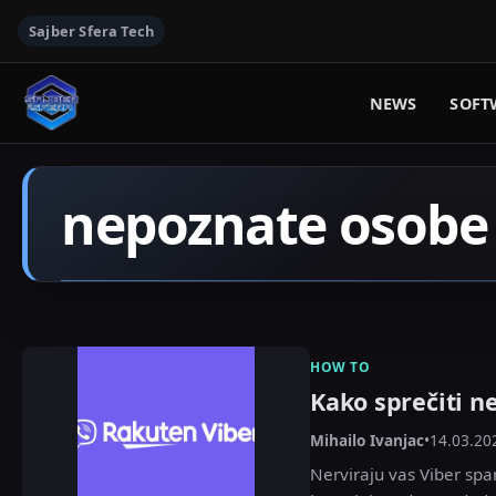
Sajber Sfera Tech
NEWS
SOFT
nepoznate osobe
HOW TO
Kako sprečiti n
Mihailo Ivanjac
•
14.03.20
Nerviraju vas Viber spa