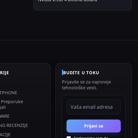
RIJE
BUDITE U TOKU
Prijavite se za najnovije
tehnološke vesti.
TPHONE
i Preporuke
EMAIL ADRESA
jali
WARE
NG RECENZIJE
Prijavi se
ACIJE
Saglasan/na sam da