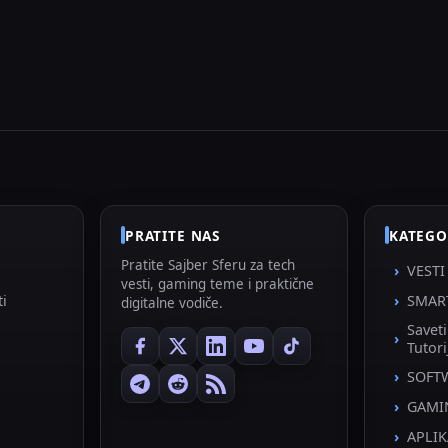
PRATITE NAS
KATEGO
Pratite Sajber Sferu za tech
VESTI
vesti, gaming teme i praktične
ti
SMAR
digitalne vodiče.
Savet
Tutori
SOFT
GAMI
APLIK