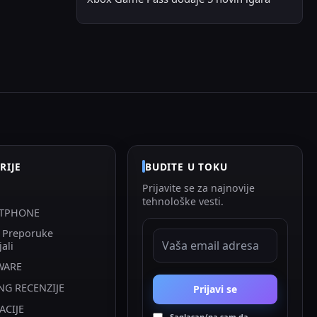
RIJE
BUDITE U TOKU
Prijavite se za najnovije
tehnološke vesti.
TPHONE
i Preporuke
EMAIL ADRESA
jali
WARE
NG RECENZIJE
Prijavi se
ACIJE
Saglasan/na sam da