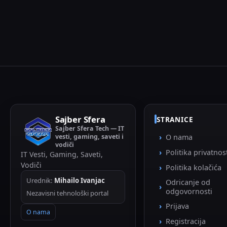
Sajber Sfera
STRANICE
Sajber Sfera Tech — IT
vesti, gaming, saveti i
O nama
vodiči
Politika privatnos
IT Vesti, Gaming, Saveti,
Vodiči
Politika kolačića
Urednik:
Mihailo Ivanjac
Odricanje od
odgovornosti
Nezavisni tehnološki portal
Prijava
O nama
Registracija