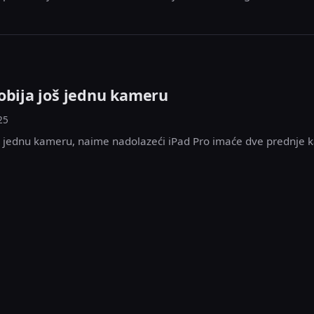
obija još jednu kameru
25
oš jednu kameru, naime nadolazeći iPad Pro imaće dve prednje