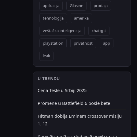
aplikacija
Glasine
prodaja
tehnologija
amerika
veštačka inteligencija
chatgpt
playstation
privatnost
app
leak
U TRENDU
Cena Tesle u Srbiji 2025
Promene u Battlefield 6 posle bete
Hitman dobija Eminem crossover misiju
1. 12.
Xbox Game Pass dodaje 5 novih igara