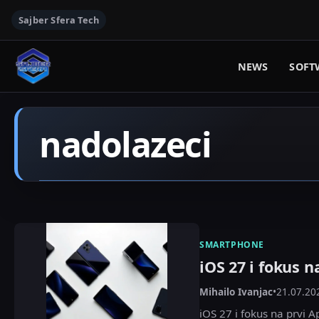
Sajber Sfera Tech
NEWS
SOFT
nadolazeci
SMARTPHONE
iOS 27 i fokus n
Mihailo Ivanjac
•
21.07.20
iOS 27 i fokus na prvi Ap