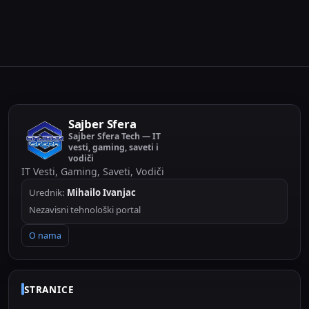
Sajber Sfera
Sajber Sfera Tech — IT
vesti, gaming, saveti i
vodiči
IT Vesti, Gaming, Saveti, Vodiči
Urednik:
Mihailo Ivanjac
Nezavisni tehnološki portal
O nama
STRANICE