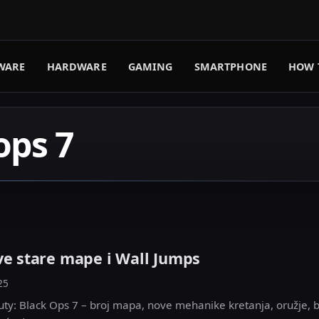
WARE
HARDWARE
GAMING
SMARTPHONE
HOW 
ops 7
ve stare mape i Wall Jumps
25
uty: Black Ops 7 – broj mapa, nove mehanike kretanja, oružje, be