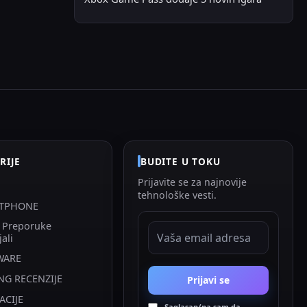
RIJE
BUDITE U TOKU
Prijavite se za najnovije
tehnološke vesti.
TPHONE
i Preporuke
EMAIL ADRESA
jali
WARE
NG RECENZIJE
Prijavi se
ACIJE
Saglasan/na sam da