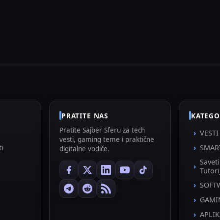
PRATITE NAS
KATEGO
Pratite Sajber Sferu za tech
VESTI
vesti, gaming teme i praktične
ti
SMAR
digitalne vodiče.
Savet
Tutori
SOFT
GAMI
APLIK