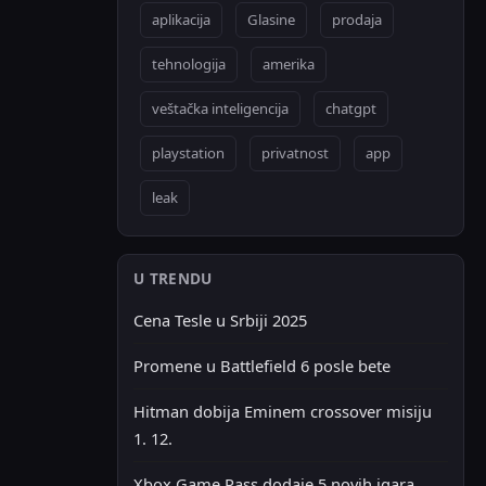
aplikacija
Glasine
prodaja
tehnologija
amerika
veštačka inteligencija
chatgpt
playstation
privatnost
app
leak
U TRENDU
Cena Tesle u Srbiji 2025
Promene u Battlefield 6 posle bete
Hitman dobija Eminem crossover misiju
1. 12.
Xbox Game Pass dodaje 5 novih igara