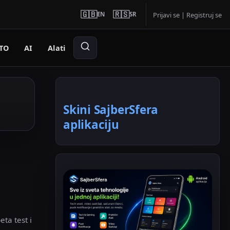
🇬🇧
🇷🇸
EN
SR
Prijavi se
|
Registruj se
TO
AI
Alati
Skini SajberSfera
aplikaciju
ta test i