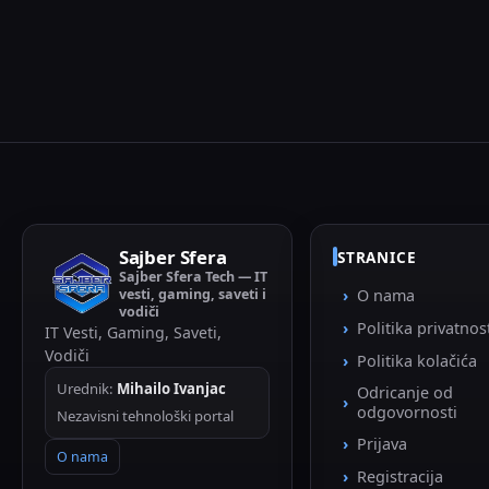
Sajber Sfera
STRANICE
Sajber Sfera Tech — IT
vesti, gaming, saveti i
O nama
vodiči
Politika privatnos
IT Vesti, Gaming, Saveti,
Vodiči
Politika kolačića
Urednik:
Mihailo Ivanjac
Odricanje od
odgovornosti
Nezavisni tehnološki portal
Prijava
O nama
Registracija