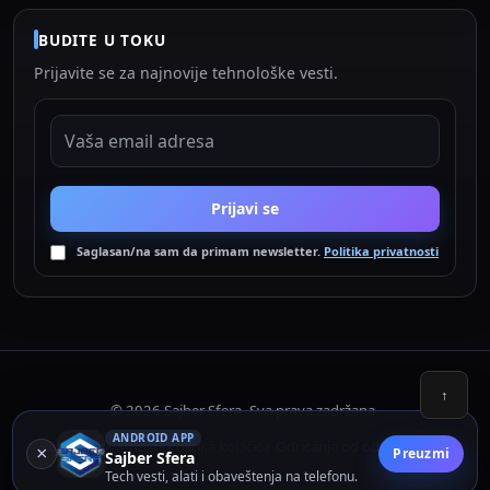
BUDITE U TOKU
Prijavite se za najnovije tehnološke vesti.
EMAIL ADRESA
Prijavi se
Saglasan/na sam da primam newsletter.
Politika privatnosti
↑
© 2026 Sajber Sfera. Sva prava zadržana.
ANDROID APP
Politika privatnosti
Politika kolačića
Odricanje od odgovornosti
•
•
×
Preuzmi
Sajber Sfera
Tech vesti, alati i obaveštenja na telefonu.