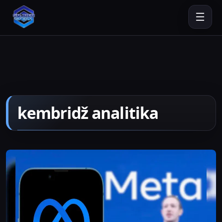
☰
kembridž analitika