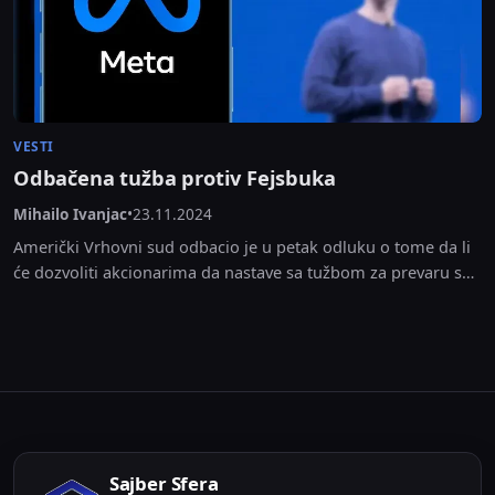
VESTI
Odbačena tužba protiv Fejsbuka
Mihailo Ivanjac
•
23.11.2024
Američki Vrhovni sud odbacio je u petak odluku o tome da li
će dozvoliti akcionarima da nastave sa tužbom za prevaru sa
hartijama od...
Sajber Sfera