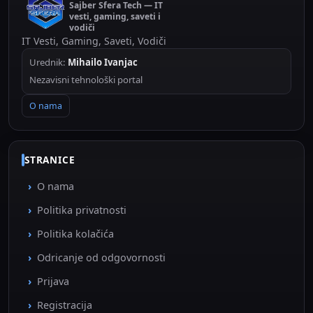
Sajber Sfera Tech — IT
vesti, gaming, saveti i
vodiči
IT Vesti, Gaming, Saveti, Vodiči
Urednik:
Mihailo Ivanjac
Nezavisni tehnološki portal
O nama
STRANICE
O nama
Politika privatnosti
Politika kolačića
Odricanje od odgovornosti
Prijava
Registracija