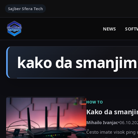
Sajber Sfera Tech
NEWS
SOFT
kako da smanjim
HOW TO
Kako da smanji
Mihailo Ivanjac
•
06.10.20
Često imate visok ping 