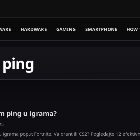
WARE
HARDWARE
GAMING
SMARTPHONE
HOW 
 ping
m ping u igrama?
25
u igrama poput Fortnite, Valorant ili CS2? Pogledajte 12 efektiv