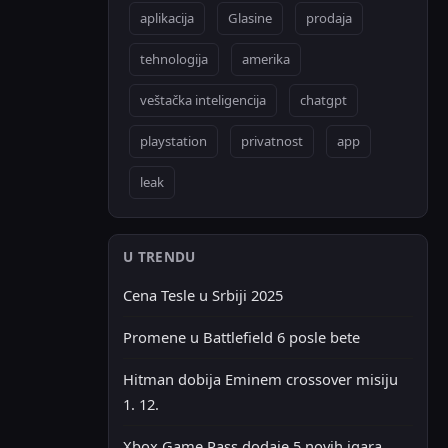
aplikacija
Glasine
prodaja
tehnologija
amerika
veštačka inteligencija
chatgpt
playstation
privatnost
app
leak
U TRENDU
Cena Tesle u Srbiji 2025
Promene u Battlefield 6 posle bete
Hitman dobija Eminem crossover misiju
1. 12.
Xbox Game Pass dodaje 5 novih igara