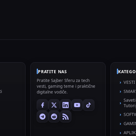
PRATITE NAS
KATEGO
Pratite Sajber Sferu za tech
VESTI
vesti, gaming teme i praktične
ti
SMAR
digitalne vodiče.
Savet
Tutori
SOFT
GAMI
APLIK