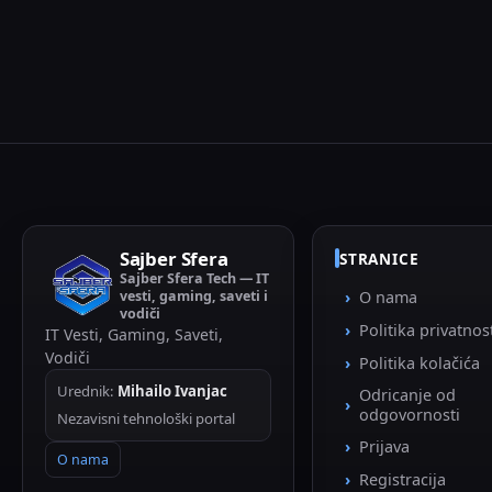
Sajber Sfera
STRANICE
Sajber Sfera Tech — IT
vesti, gaming, saveti i
O nama
vodiči
Politika privatnos
IT Vesti, Gaming, Saveti,
Vodiči
Politika kolačića
Urednik:
Mihailo Ivanjac
Odricanje od
odgovornosti
Nezavisni tehnološki portal
Prijava
O nama
Registracija