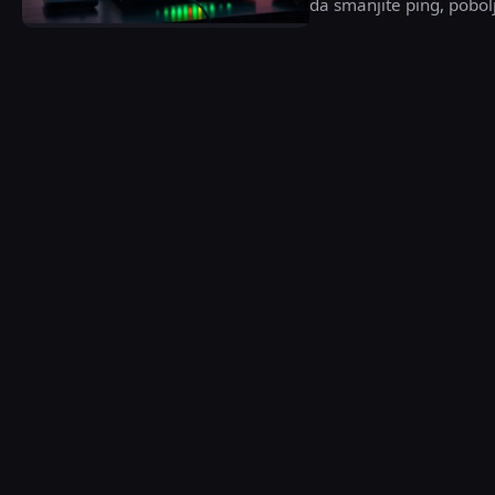
da smanjite ping, pobolj