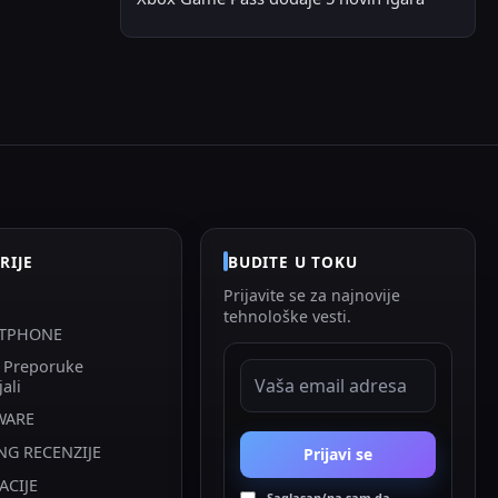
RIJE
BUDITE U TOKU
Prijavite se za najnovije
tehnološke vesti.
TPHONE
i Preporuke
EMAIL ADRESA
jali
WARE
NG RECENZIJE
Prijavi se
ACIJE
Saglasan/na sam da