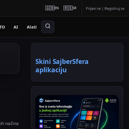
🇬🇧
🇷🇸
EN
SR
Prijavi se
|
Registruj se
TO
AI
Alati
Skini SajberSfera
aplikaciju
nih načina