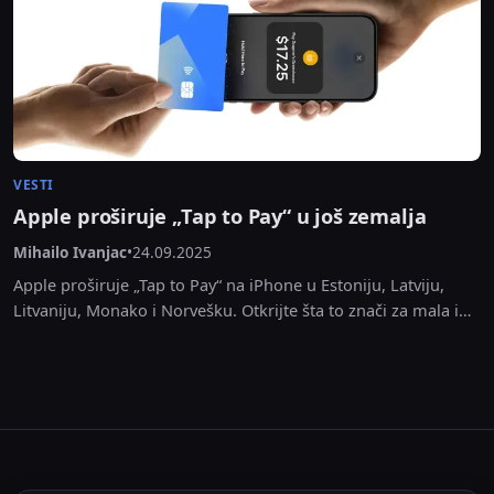
VESTI
Apple proširuje „Tap to Pay“ u još zemalja
Mihailo Ivanjac
•
24.09.2025
Apple proširuje „Tap to Pay“ na iPhone u Estoniju, Latviju,
Litvaniju, Monako i Norvešku. Otkrijte šta to znači za mala i
srednja preduzeća.