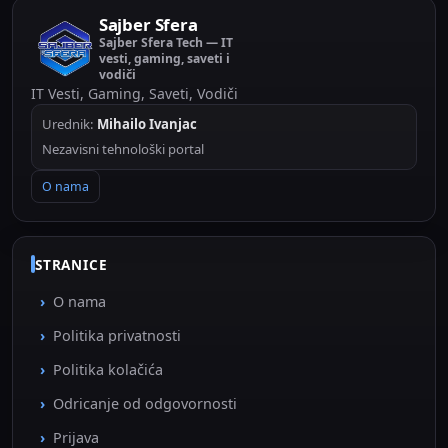
Sajber Sfera
Sajber Sfera Tech — IT
vesti, gaming, saveti i
vodiči
IT Vesti, Gaming, Saveti, Vodiči
Urednik:
Mihailo Ivanjac
Nezavisni tehnološki portal
O nama
STRANICE
O nama
Politika privatnosti
Politika kolačića
Odricanje od odgovornosti
Prijava