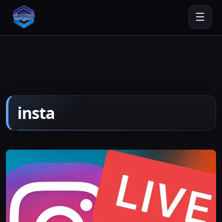
☰
insta