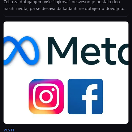
Želja za dobijanjem više "lajkova" nesvesno je postala deo
naših života, pa se dešava da kada ih ne dobijemo dovoljno
na našim objavama, to...
VESTI