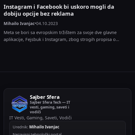
Instagram i Facebook bi uskoro mogli da
dobiju opcije bez reklama
Mihailo Ivanjac
•
04.10.2023
Meta se bori sa evropskim tržištem za svoje dve glavne
aplikacije, Fejsbuk i Instagram, zbog strogih propisa o
privatnosti u regionu. U stvari, tehnološki...
Sajber Sfera
Sajber Sfera Tech — IT
vesti, gaming, saveti i
vodiči
IT Vesti, Gaming, Saveti, Vodiči
Urednik:
Mihailo Ivanjac
Nezavisni tehnološki portal