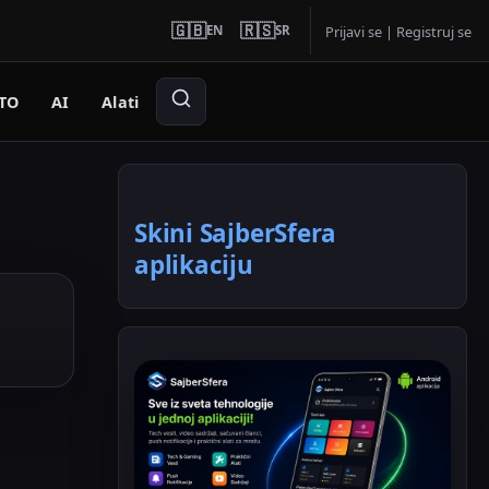
🇬🇧
🇷🇸
EN
SR
Prijavi se
|
Registruj se
TO
AI
Alati
Skini SajberSfera
aplikaciju