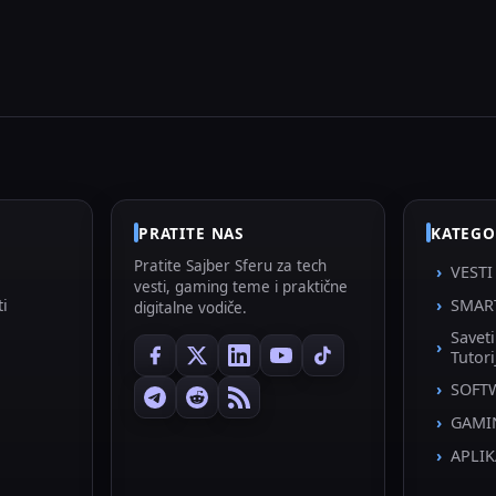
PRATITE NAS
KATEGO
Pratite Sajber Sferu za tech
VESTI
vesti, gaming teme i praktične
ti
SMAR
digitalne vodiče.
Savet
Tutori
SOFT
GAMI
APLIK