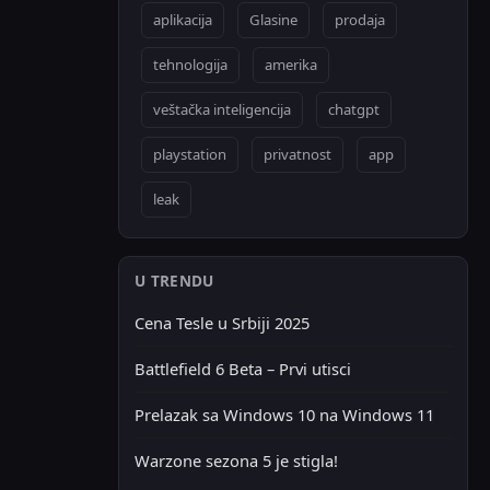
aplikacija
Glasine
prodaja
tehnologija
amerika
veštačka inteligencija
chatgpt
playstation
privatnost
app
leak
U TRENDU
Cena Tesle u Srbiji 2025
Battlefield 6 Beta – Prvi utisci
Prelazak sa Windows 10 na Windows 11
Warzone sezona 5 je stigla!