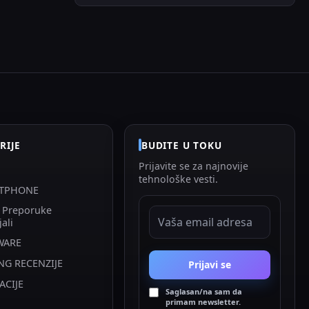
RIJE
BUDITE U TOKU
Prijavite se za najnovije
tehnološke vesti.
TPHONE
i Preporuke
EMAIL ADRESA
jali
WARE
NG RECENZIJE
Prijavi se
ACIJE
Saglasan/na sam da
primam newsletter.