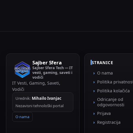
Sajber Sfera
STRANICE
Sajber Sfera Tech — IT
vesti, gaming, saveti i
O nama
vodiči
Politika privatnos
IT Vesti, Gaming, Saveti,
Vodiči
Politika kolačića
Urednik:
Mihailo Ivanjac
Odricanje od
odgovornosti
Nezavisni tehnološki portal
Prijava
O nama
Registracija