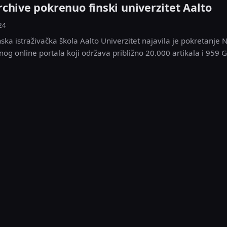
chive pokrenuo finski univerzitet Aalto
24
ska istraživačka škola Aalto Univerzitet najavila je pokretanje 
og online portala koji održava približno 20.000 artikala i 959 G