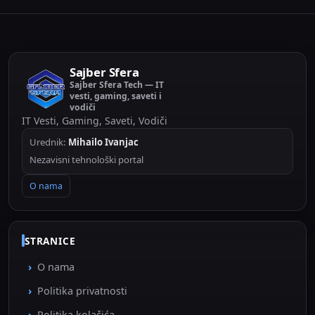
Sajber Sfera
Sajber Sfera Tech — IT
vesti, gaming, saveti i
vodiči
IT Vesti, Gaming, Saveti, Vodiči
Urednik:
Mihailo Ivanjac
Nezavisni tehnološki portal
O nama
STRANICE
O nama
Politika privatnosti
Politika kolačića