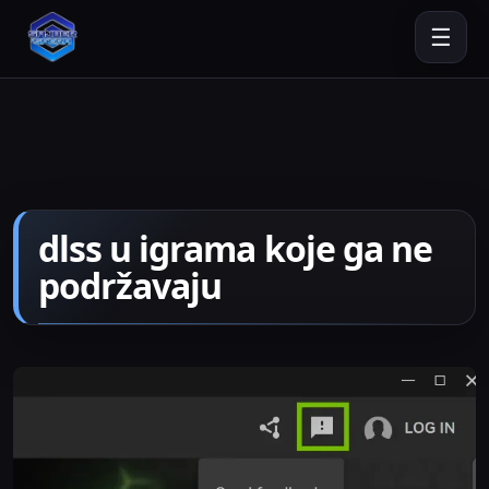
☰
dlss u igrama koje ga ne
podržavaju