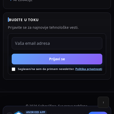
BUDITE U TOKU
Prijavite se za najnovije tehnološke vesti.
EMAIL ADRESA
Prijavi se
Saglasan/na sam da primam newsletter.
Politika privatnosti
↑
© 2026 Sajber Sfera. Sva prava zadržana.
ANDROID APP