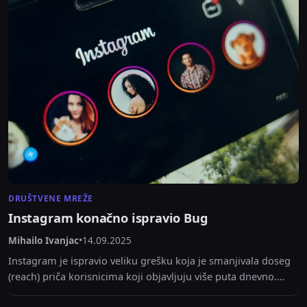
DRUŠTVENE MREŽE
Instagram konačno ispravio Bug
Mihailo Ivanjac
•
14.09.2025
Instagram je ispravio veliku grešku koja je smanjivala doseg
(reach) priča korisnicima koji objavljuju više puta dnevno.
Adam Mosseri potvrdio rešenje.