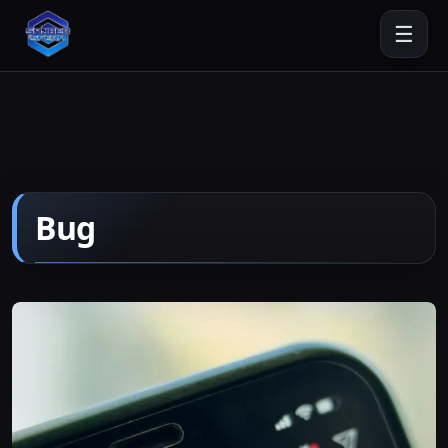
☰
Bug