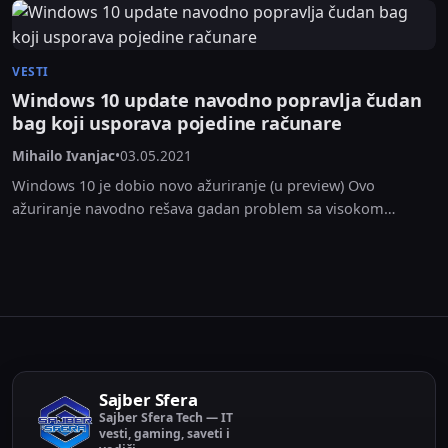
VESTI
Windows 10 update navodno popravlja čudan
bag koji usporava pojedine računare
Mihailo Ivanjac
•
03.05.2021
Windows 10 je dobio novo ažuriranje (u preview) Ovo
ažuriranje navodno rešava gadan problem sa visokom
potrošnjom procesora (i više), plus dodaje funkciju vesti...
Sajber Sfera
Sajber Sfera Tech — IT
vesti, gaming, saveti i