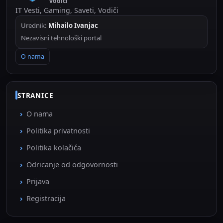
vodiči
IT Vesti, Gaming, Saveti, Vodiči
Urednik:
Mihailo Ivanjac
Nezavisni tehnološki portal
O nama
STRANICE
O nama
Politika privatnosti
Politika kolačića
Odricanje od odgovornosti
Prijava
Registracija