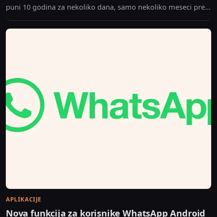
puni 10 godina za nekoliko dana, samo nekoliko meseci pre
kraja podrške.
APLIKACIJE
Nova funkcija za korisnike WhatsApp Android