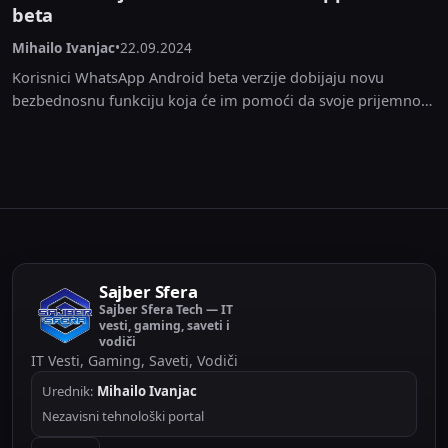
beta
Mihailo Ivanjac
•
22.09.2024
Korisnici WhatsApp Android beta verzije dobijaju novu
bezbednosnu funkciju koja će im pomoći da svoje prijemno
sanduče drže čistim. WhatsApp dodaje novu opciju koja...
Sajber Sfera
Sajber Sfera Tech — IT
vesti, gaming, saveti i
vodiči
IT Vesti, Gaming, Saveti, Vodiči
Urednik:
Mihailo Ivanjac
Nezavisni tehnološki portal