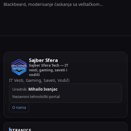
Blackbeard, moderisanje ćaskanja sa veštačkom
inteligencijom i još mnogo toga
Sajber Sfera
Sajber Sfera Tech — IT
vesti, gaming, saveti i
vodiči
IT Vesti, Gaming, Saveti, Vodiči
Urednik:
Mihailo Ivanjac
Nezavisni tehnološki portal
O nama
STRANICE