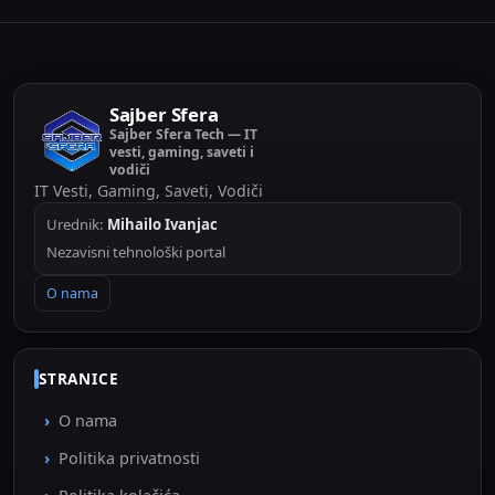
Sajber Sfera
Sajber Sfera Tech — IT
vesti, gaming, saveti i
vodiči
IT Vesti, Gaming, Saveti, Vodiči
Urednik:
Mihailo Ivanjac
Nezavisni tehnološki portal
O nama
STRANICE
O nama
Politika privatnosti