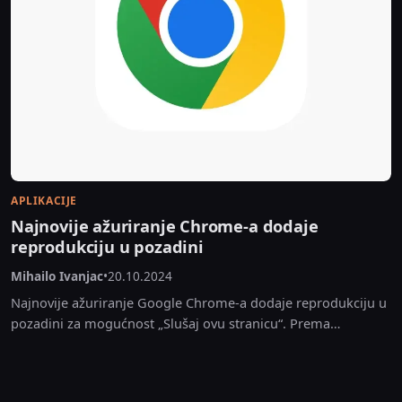
APLIKACIJE
Najnovije ažuriranje Chrome-a dodaje
reprodukciju u pozadini
Mihailo Ivanjac
•
20.10.2024
Najnovije ažuriranje Google Chrome-a dodaje reprodukciju u
pozadini za mogućnost „Slušaj ovu stranicu“. Prema
najnovijim izveštajima, ovo ažuriranje Google Chrome-a
poboljšava nedavno najavljenu funkciju...