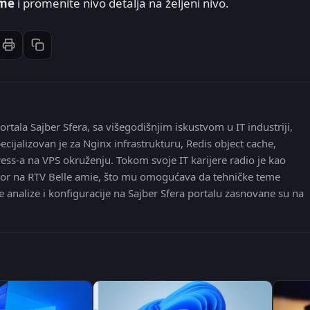
ame
i promenite nivo detalja na željeni nivo.
Štampaj članak
Kopiraj link
st
inkedIn
li: Email
ortala Sajber Sfera, sa višegodišnjim iskustvom u IT industriji,
ecijalizovan je za Nginx infrastrukturu, Redis object cache,
ress-a na VPS okruženju. Tokom svoje IT karijere radio je kao
 editor na RTV Belle amie, što mu omogućava da tehničke teme
e analize i konfiguracije na Sajber Sfera portalu zasnovane su na