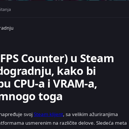
itanja
radnju
(FPS Counter) u Steam
dogradnju, kako bi
bu CPU-a i VRAM-a,
š mnogo toga
napređuje svoj
Steam klijent
, sa velikim ažuriranjima
latformama usmerenim na različite delove. Sledeća meta