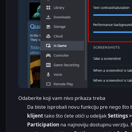
Odaberite koji vam nivo prikaza treba
Da biste isprobali novu funkciju pre nego št
klijent
tako što ćete otići u odeljak
Settings 
Participation
na najnoviju dostupnu verziju. 