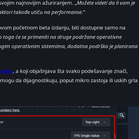
 svojim najnovijim ažuriranjem. „
Možete videti da li vam je
i faktori takođe utiču na performanse
.“
u ovom početnom beta izdanju, biti dostupne samo na
eo toga će se primeniti na druge podržane operativne
rugim operativnim sistemima, dodatna podrška je planirana
 Valve
, a koji objašnjava šta svako podešavanje znači,
ogu da dijagnostikuju, poput mikro zastoja ili uskih grla