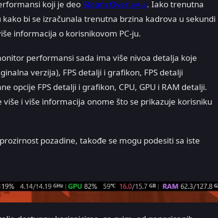
rformansi koji je deo
Steam Overlay-a
. Iako trenutna
 kako bi se izračunala trenutna brzina kadrova u sekundi
više informacija o korisnikovom PC-ju.
monitor performansi sada ima više nivoa detalja koje
inalna verzija), FPS detalji i grafikon, FPS detalji
e opcije FPS detalji i grafikon, CPU, GPU i RAM detalji.
e više i više informacija onome što se prikazuje korisniku
neprozirnost pozadine, takođe se mogu podesiti sa iste