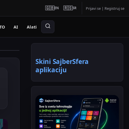
🇬🇧
🇷🇸
EN
SR
Prijavi se
|
Registruj se
TO
AI
Alati
Skini SajberSfera
aplikaciju