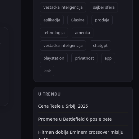
vestacka inteligencija
sajber sfera
aplikacija
Glasine
prodaja
tehnologija
amerika
veštačka inteligencija
chatgpt
playstation
privatnost
app
leak
U TRENDU
Cena Tesle u Srbiji 2025
Promene u Battlefield 6 posle bete
Hitman dobija Eminem crossover misiju