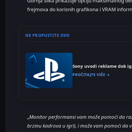
Gornja slika prikazuje opciju maksimalnog de
frejmova do korisnih grafikona i VRAM informa
NE PROPUSTITE OVO
Sony uvodi reklame dok ig
PROČITAJTE VIŠE →
„
Monitor performansi vam može pomoći da raz
brzinu kadrova u igri), i može vam pomoći da vid