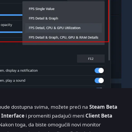
o bude dostupna svima, možete preći na
Steam Beta
> Interface
i promeniti padajući meni
Client Beta
Nakon toga, da biste omogućili novi monitor