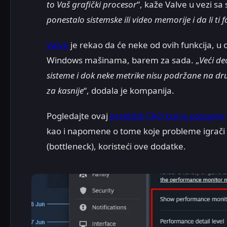
to Vaš grafički procesor
“, kaže Valve u vezi sa
ponestalo sistemske ili video memorije i da li t
Valve
je rekao da će neke od ovih funkcija, 
Windows mašinama, barem za sada. „
Veći d
sisteme i dok neke metrike nisu podržane na d
za kasnije
“, dodala je kompanija.
Pogledajte ovaj
praktični FAQ koji je postavio
kao i napomene o tome koje probleme igrači m
(bottleneck), koristeći ove dodatke.