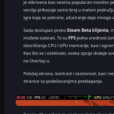
je otkrivena kao veoma popularan monitor pe
verzija prikazuje samo broj u malom području
igre koja se pokreće, ažuriranje daje mnogo 
Sada dostupan preko
Steam Beta klijenta
, 
možete izabrati. To su
FPS
jedna vrednost (orig
iskorišćenja CPU i GPU memorije, kao i ogromn
Kao što se i očekivalo, svaka opcija dodaje sv
na Overlay-u.
Položaj ekrana, kontrast i zasićenost, kao i 
stranice sa podešavanjima preklapanja.