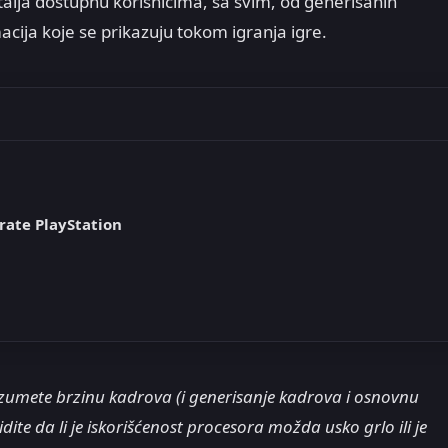
talja dostupnu korisnicima, sa svim, od generisanih
cija koje se prikazuju tokom igranja igre.
rate PlayStation
umete brzinu kadrova (i generisanje kadrova i osnovnu
ite da li je iskorišćenost procesora možda usko grlo ili je