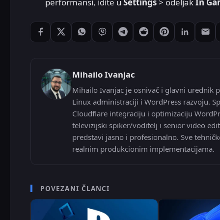
performansi, idite u
Settings
> odeljak
In G
Podeli: Facebook
Podeli: X
Podeli: WhatsApp
Podeli: Viber
Podeli: Telegram
Podeli: Reddit
Podeli: Pintere
Podeli: L
Pode
Mihailo Ivanjac
Mihailo Ivanjac je osnivač i glavni urednik p
Linux administraciji i WordPress razvoju. Sp
Cloudflare integraciju i optimizaciju WordP
televizijski spiker/voditelj i senior video
predstavi jasno i profesionalno. Sve tehničk
realnim produkcionim implementacijama.
POVEZANI ČLANCI