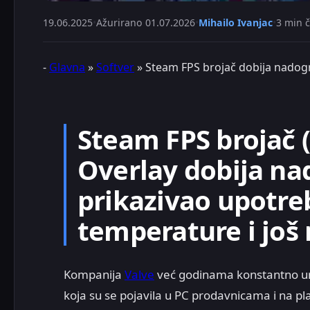
19.06.2025
•
Ažurirano
01.07.2026
•
Mihailo Ivanjac
•
3 min č
-
Glavna
»
Softver
»
Steam FPS brojač dobija nadog
Steam FPS brojač 
Overlay dobija na
prikazivao upotre
temperature i jo
Kompanija
Valve
već godinama konstantno u
koja su se pojavila u PC prodavnicama i na p