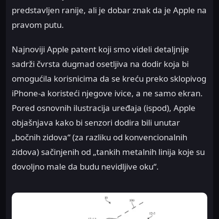
predstavljen ranije, ali je dobar znak da je Apple na
pravom putu.
Najnoviji Apple patent koji smo videli detaljnije
sadrži čvrsta dugmad osetljiva na dodir koja bi
omogućila korisnicima da se kreću preko sklopivog
iPhone-a koristeći njegove ivice, a ne samo ekran.
Pored osnovnih ilustracija uređaja (ispod), Apple
objašnjava kako bi senzori dodira bili unutar
„bočnih zidova“ (za razliku od konvencionalnih
zidova) sačinjenih od „tankih metalnih linija koje su
dovoljno male da budu nevidljive oku“.