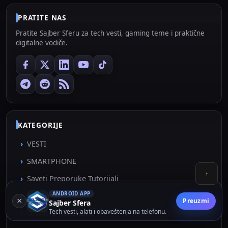
PRATITE NAS
Pratite Sajber Sferu za tech vesti, gaming teme i praktične
digitalne vodiče.
KATEGORIJE
VESTI
SMARTPHONE
↑
Saveti Preporuke Tutorijali
ANDROID APP
SOFTWARE
×
Preuzmi
Sajber Sfera
Tech vesti, alati i obaveštenja na telefonu.
GAMING RECENZIJE