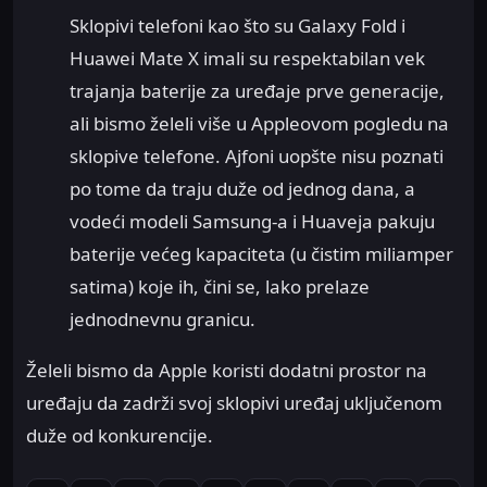
Sklopivi telefoni kao što su Galaxy Fold i
Huawei Mate X imali su respektabilan vek
trajanja baterije za uređaje prve generacije,
ali bismo želeli više u Appleovom pogledu na
sklopive telefone. Ajfoni uopšte nisu poznati
po tome da traju duže od jednog dana, a
vodeći modeli Samsung-a i Huaveja pakuju
baterije većeg kapaciteta (u čistim miliamper
satima) koje ih, čini se, lako prelaze
jednodnevnu granicu.
Želeli bismo da Apple koristi dodatni prostor na
uređaju da zadrži svoj sklopivi uređaj uključenom
duže od konkurencije.