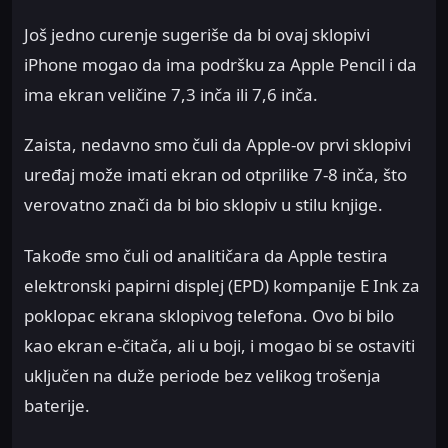
Još jedno curenje sugeriše da bi ovaj sklopivi
iPhone mogao da ima podršku za Apple Pencil i da
ima ekran veličine 7,3 inča ili 7,6 inča.
Zaista, nedavno smo čuli da Apple-ov prvi sklopivi
uređaj može imati ekran od otprilike 7-8 inča, što
verovatno znači da bi bio sklopiv u stilu knjige.
Takođe smo čuli od analitičara da Apple testira
elektronski papirni displej (EPD) kompanije E Ink za
poklopac ekrana sklopivog telefona. Ovo bi bilo
kao ekran e-čitača, ali u boji, i mogao bi se ostaviti
uključen na duže periode bez velikog trošenja
baterije.