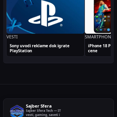
profesionalno. Sve tehničke analize i konfiguracije
na Sajber Sfera portalu zasnovane su na realnim
produkcionim implementacijama.
VESTI
SMARTPHONE
Sony uvodi reklame dok igrate
iPhone 18 Pro s
PlayStation
cene
Sajber Sfera
Sajber Sfera Tech — IT
vesti, gaming, saveti i