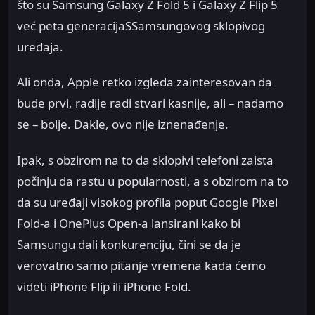
što su Samsung Galaxy Z Fold 5 i Galaxy Z Flip 5
već peta generacijaSSamsungovog sklopivog
uređaja.
Ali onda, Apple retko izgleda zainteresovan da
bude prvi, radije radi stvari kasnije, ali – nadamo
se – bolje. Dakle, ovo nije iznenađenje.
Ipak, s obzirom na to da sklopivi telefoni zaista
počinju da rastu u popularnosti, a s obzirom na to
da su uređaji visokog profila poput Google Pixel
Fold-a i OnePlus Open-a lansirani kako bi
Samsungu dali konkurenciju, čini se da je
verovatno samo pitanje vremena kada ćemo
videti iPhone Flip ili iPhone Fold.