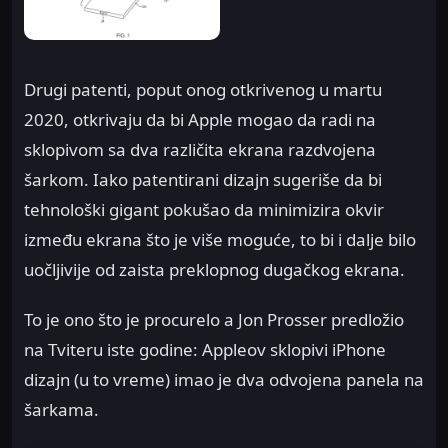
Drugi patenti, poput onog otkrivenog u martu
2020, otkrivaju da bi Apple mogao da radi na
sklopivom sa dva različita ekrana razdvojena
šarkom. Iako patentirani dizajn sugeriše da bi
tehnološki gigant pokušao da minimizira okvir
između ekrana što je više moguće, to bi i dalje bilo
uočljivije od zaista preklopnog dugačkog ekrana.
To je ono što je procurelo a Jon Prosser predložio
na Tviteru iste godine: Appleov sklopivi iPhone
dizajn (u to vreme) imao je dva odvojena panela na
šarkama.