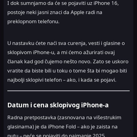
I dok sumnjamo da će se pojaviti uz iPhone 16,
postoje neki jasni znaci da Apple radi na
preklopnom telefonu.
U nastavku ćete naći sva curenja, vesti i glasine o
sklopivom iPhone-u, a mi ćemo ažurirati ovaj
članak kad god čujemo nešto novo. Zato se uskoro
vratite da biste bili u toku o tome šta bi mogao biti
najbolji sklopivi telefon – ako, i kada se pojavi.
Datum i cena sklopivog iPhone-a
Radna pretpostavka (zasnovana na višestrukim
glasinama) je da iPhone Fold – ako je zaista na
putu – neće se pojaviti do najmanje 2025.