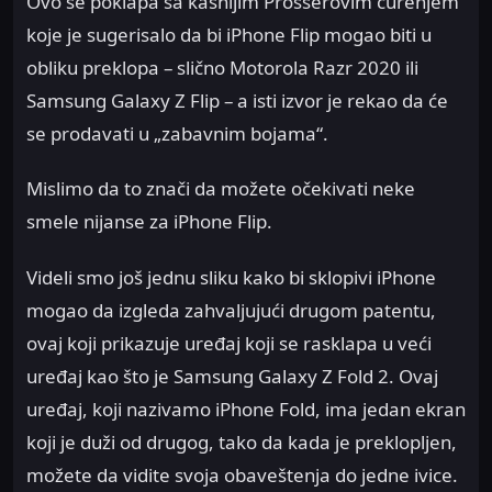
Ovo se poklapa sa kasnijim Prosserovim curenjem
koje je sugerisalo da bi iPhone Flip mogao biti u
obliku preklopa – slično Motorola Razr 2020 ili
Samsung Galaxy Z Flip – a isti izvor je rekao da će
se prodavati u „zabavnim bojama“.
Mislimo da to znači da možete očekivati neke
smele nijanse za iPhone Flip.
Videli smo još jednu sliku kako bi sklopivi iPhone
mogao da izgleda zahvaljujući drugom patentu,
ovaj koji prikazuje uređaj koji se rasklapa u veći
uređaj kao što je Samsung Galaxy Z Fold 2. Ovaj
uređaj, koji nazivamo iPhone Fold, ima jedan ekran
koji je duži od drugog, tako da kada je preklopljen,
možete da vidite svoja obaveštenja do jedne ivice.