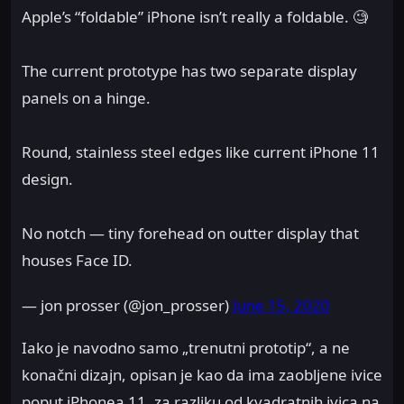
Apple’s “foldable” iPhone isn’t really a foldable. 🧐
The current prototype has two separate display
panels on a hinge.
Round, stainless steel edges like current iPhone 11
design.
No notch — tiny forehead on outter display that
houses Face ID.
— jon prosser (@jon_prosser)
June 15, 2020
Iako je navodno samo „trenutni prototip“, a ne
konačni dizajn, opisan je kao da ima zaobljene ivice
poput iPhonea 11, za razliku od kvadratnih ivica na