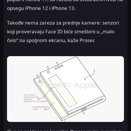
opsegu iPhone 12 i iPhone 13.
Takođe nema zareza za prednje kamere: senzori
koji proveravaju Face ID biće smešteni u „malo
čelo“ na spoljnom ekranu, kaže Proser.