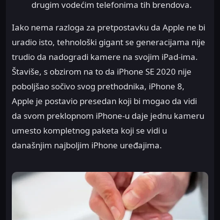
drugim vodećim telefonima tih brendova.
Iako nema razloga za pretpostavku da Apple ne bi
uradio isto, tehnološki gigant se generacijama nije
trudio da nadogradi kamere na svojim iPad-ima.
Štaviše, s obzirom na to da iPhone SE 2020 nije
poboljšao sočivo svog prethodnika, iPhone 8,
Apple je postavio presedan koji bi mogao da vidi
da svom preklopnom iPhone-u daje jednu kameru
umesto kompletnog paketa koji se vidi u
današnjim najboljim iPhone uređajima.