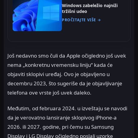
Windows zabeležio najniži
tržišni udeo
PROČITAJTE VIŠE →
Još nedavno smo čuli da Apple očigledno još uvek
nema „konkretnu vremensku liniju“ kada će
objaviti sklopivi uređaj. Ovo je objavljeno u
decembru 2023, što sugeriše da je objavljivanje
telefona ove vrste još uvek daleko.
Međutim, od februara 2024. u izveštaju se navodi
da je verovatno lansiranje sklopivog iPhone-a
2026. ili 2027. godine, pri čemu su Samsung
Display i LG Display očigledno poslali uzorke