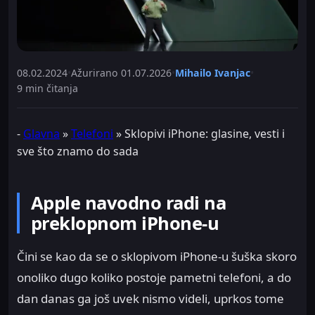
08.02.2024
•
Ažurirano
01.07.2026
•
Mihailo Ivanjac
•
9 min čitanja
-
Glavna
»
Telefoni
»
Sklopivi iPhone: glasine, vesti i
sve što znamo do sada
Apple navodno radi na
preklopnom iPhone-u
Čini se kao da se o sklopivom iPhone-u šuška skoro
onoliko dugo koliko postoje pametni telefoni, a do
dan danas ga još uvek nismo videli, uprkos tome