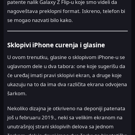
patente nalik Galaxy Z Flip-u koje smo videli da
nagoveštava preklopni format. Iskreno, telefon bi
se mogao nazvati bilo kako.
Sklopivi iPhone curenja i glasine
U ovom trenutku, glasine o sklopivom iPhone-u se
uglavnom dele u dva tabora: one koje sugerišu da
će uređaj imati pravi sklopivi ekran, a druge koje
ukazuju na to da ima dva različita ekrana odvojena
šarkom.
Nekoliko dizajna je otkriveno na deponiji patenata
još u februaru 2019., neki sa velikim ekranom na
unutrašnjoj strani sklopivih delova sa jednom