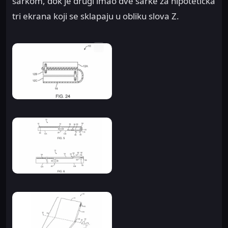
šarkom, dok je drugi imao dve šarke za hipotetička
tri ekrana koji se sklapaju u obliku slova Z.