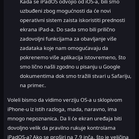
Kada se iPadOS odvojio od iOS-a, bili smo
uzbuđeni zbog mogućnosti da će novi
operativni sistem zaista iskoristiti prednosti
ekrana iPad-a. Do sada smo bili prilično
zadovoljni funkcijama za obavljanje više
zadataka koje nam omogućavaju da
pokrenemo više aplikacija istovremeno, što
smo lično našli zgodno u pisanju u Google
dokumentima dok smo tražili stvari u Safariju,
na primer..
Voleli bismo da vidimo verziju OS-a u sklopivom
iPhone-u iz istih razloga, mada, naravno, ima
mnogo nepoznanica. Da li će ekran uređaja biti
dovoljno velik da pravilno rukuje kontrolama
iPadOS-a? Ako se proširi na 7,9 inča, što je veličina