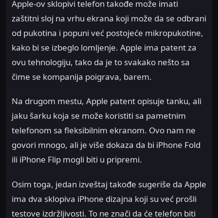
Apple-ov sklopivi telefon takođe može imati
zaštitni sloj na vrhu ekrana koji može da se odbrani
od pukotina i popuni već postojeće mikropukotine,
kako bi se izbeglo lomljenje. Apple ima patent za
ovu tehnologiju, tako da je to svakako nešto sa
čime se kompanija poigrava, barem.
Na drugom mestu, Apple patent opisuje tanku, ali
jaku šarku koja se može koristiti sa pametnim
telefonom sa fleksibilnim ekranom. Ovo nam ne
govori mnogo, ali je više dokaza da bi iPhone Fold
ili iPhone Flip mogli biti u pripremi.
Osim toga, jedan izveštaj takođe sugeriše da Apple
ima dva sklopiva iPhone dizajna koji su već prošli
testove izdržljivosti. To ne znači da će telefon biti